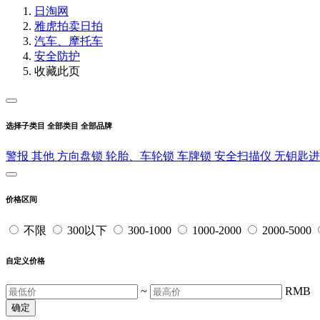
日淘网
雅虎拍卖
日拍
汽车、摩托车
安全防护
收藏此页
选择子类目
全部类目
全部品牌
警报
其他
方向盘锁
轮胎、车轮锁
车牌锁
安全扫描仪
无钥匙
价格区间
不限
300以下
300-1000
1000-2000
2000-5000
自定义价格
~
RMB
确定