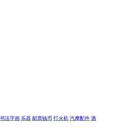
书法字画
乐器
邮票钱币
打火机
汽摩配件
酒