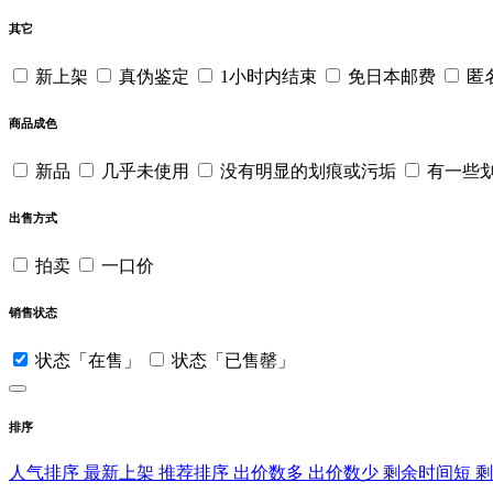
其它
新上架
真伪鉴定
1小时内结束
免日本邮费
匿
商品成色
新品
几乎未使用
没有明显的划痕或污垢
有一些
出售方式
拍卖
一口价
销售状态
状态「在售」
状态「已售罄」
排序
人气排序
最新上架
推荐排序
出价数多
出价数少
剩余时间短