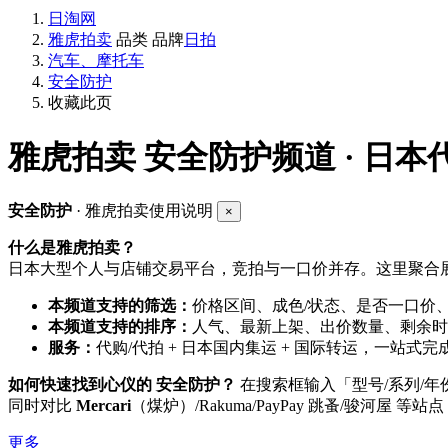
日淘网
雅虎拍卖
品类
品牌
日拍
汽车、摩托车
安全防护
收藏此页
雅虎拍卖
安全防护频道 · 日本
安全防护
· 雅虎拍卖使用说明
×
什么是雅虎拍卖？
日本大型个人与店铺交易平台，竞拍与一口价并存。这里聚合展
本频道支持的筛选：
价格区间、成色/状态、是否一口价
本频道支持的排序：
人气、最新上架、出价数量、剩余时
服务：
代购/代拍 + 日本国内集运 + 国际转运，一站式完
如何快速找到心仪的 安全防护？
在搜索框输入「型号/系列/
同时对比
Mercari
（煤炉）/Rakuma/PayPay 跳蚤/骏河屋 等
更多