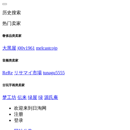
历史搜索
热门卖家
奢侈品类卖家
大黑屋
j00v1961
melcastcojp
音频类卖家
ReRe
リサマイ市場
tunagu5555
古玩字画类卖家
梦工坊
伝来
绿屋
绿
源氏庵
欢迎来到日淘网
注册
登录