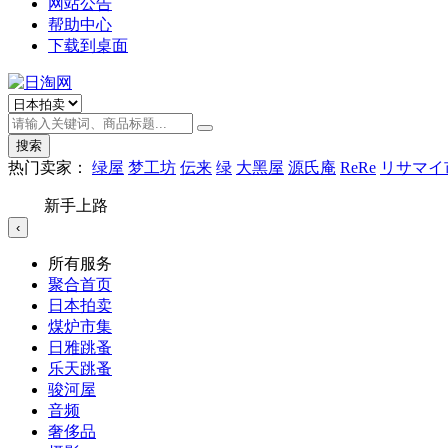
网站公告
帮助中心
下载到桌面
搜索
热门卖家：
绿屋
梦工坊
伝来
绿
大黑屋
源氏庵
ReRe
リサマイ
新手上路
‹
所有服务
聚合首页
日本拍卖
煤炉市集
日雅跳蚤
乐天跳蚤
骏河屋
音频
奢侈品