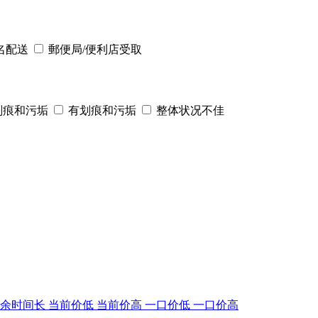
名配送
郵便局/便利店受取
划痕和污垢
有划痕和污垢
整体状况不佳
剩余时间长
当前价低
当前价高
一口价低
一口价高