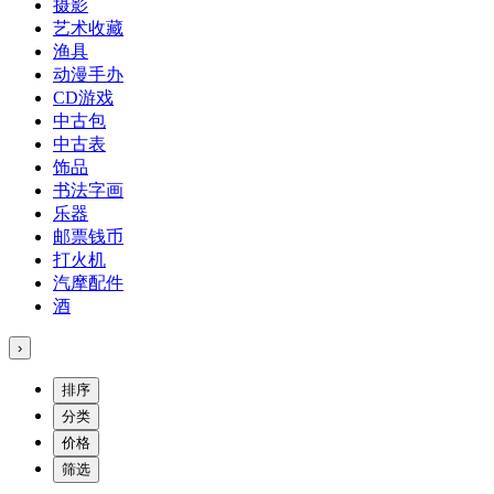
摄影
艺术收藏
渔具
动漫手办
CD游戏
中古包
中古表
饰品
书法字画
乐器
邮票钱币
打火机
汽摩配件
酒
›
排序
分类
价格
筛选