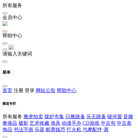
所有服务
会员中心
帮助中心
请输入关键词
菜单
首页
注册
登录
网站公告
帮助中心
频道专栏
所有服务
雅虎拍卖
煤炉市集
日雅跳蚤
乐天跳蚤
骏河屋
音频
奢侈品
摄影
艺术收藏
渔具
动漫手办
CD游戏
中古包
中古表
饰品
书法字画
乐器
邮票钱币
打火机
汽摩配件
酒