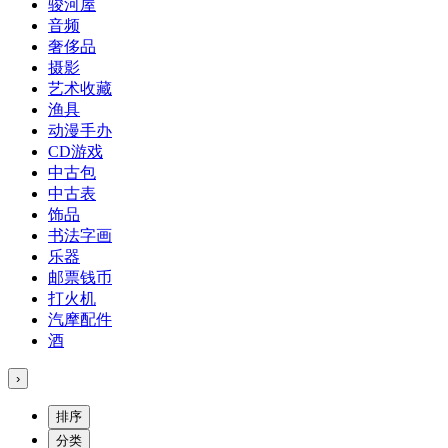
骏河屋
音频
奢侈品
摄影
艺术收藏
渔具
动漫手办
CD游戏
中古包
中古表
饰品
书法字画
乐器
邮票钱币
打火机
汽摩配件
酒
›
排序
分类