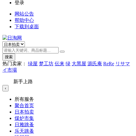
登录
网站公告
帮助中心
下载到桌面
搜索
热门卖家：
绿屋
梦工坊
伝来
绿
大黑屋
源氏庵
ReRe
リサマ
イ市場
新手上路
‹
所有服务
聚合首页
日本拍卖
煤炉市集
日雅跳蚤
乐天跳蚤