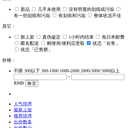
新品
几乎未使用
没有明显的划痕或污垢
有一些划痕和污垢
有划痕和污垢
整体状况不佳
其它：
新上架
真伪鉴定
1小时内结束
免日本邮费
匿名配送
郵便局/便利店受取
状态「在售」
状态「已售罄」
价格：
不限
300以下
300-1000
1000-2000
2000-5000
5000以上
~
RMB
确 定
人气排序
最新上架
推荐排序
出价数多
出价数少