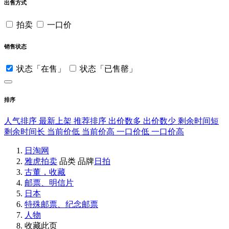
出售方式
拍卖
一口价
销售状态
状态「在售」
状态「已售罄」
排序
人气排序
最新上架
推荐排序
出价数多
出价数少
剩余时间短
剩余时间长
当前价低
当前价高
一口价低
一口价高
日淘网
雅虎拍卖
品类
品牌
日拍
古董，收藏
邮票、明信片
日本
特殊邮票、纪念邮票
人物
收藏此页