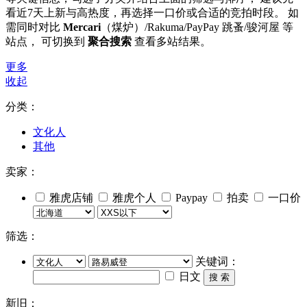
看近7天上新与高热度，再选择一口价或合适的竞拍时段。 如
需同时对比
Mercari
（煤炉）/Rakuma/PayPay 跳蚤/骏河屋 等
站点， 可切换到
聚合搜索
查看多站结果。
更多
收起
分类：
文化人
其他
卖家：
雅虎店铺
雅虎个人
Paypay
拍卖
一口价
筛选：
关键词：
日文
搜 索
新旧：