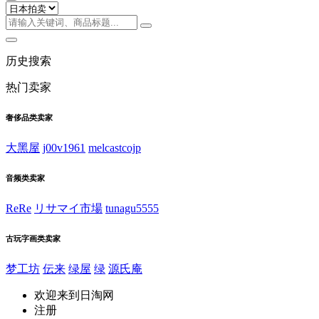
历史搜索
热门卖家
奢侈品类卖家
大黑屋
j00v1961
melcastcojp
音频类卖家
ReRe
リサマイ市場
tunagu5555
古玩字画类卖家
梦工坊
伝来
绿屋
绿
源氏庵
欢迎来到日淘网
注册