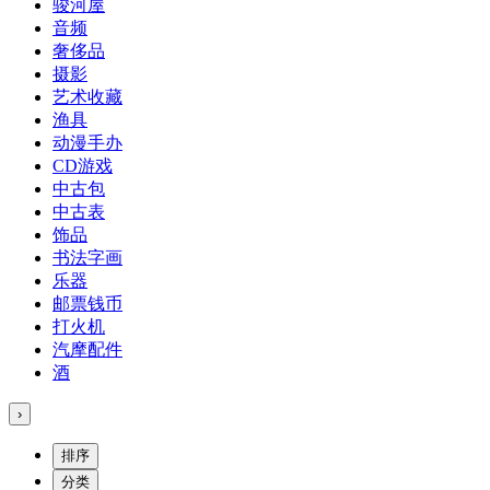
骏河屋
音频
奢侈品
摄影
艺术收藏
渔具
动漫手办
CD游戏
中古包
中古表
饰品
书法字画
乐器
邮票钱币
打火机
汽摩配件
酒
›
排序
分类