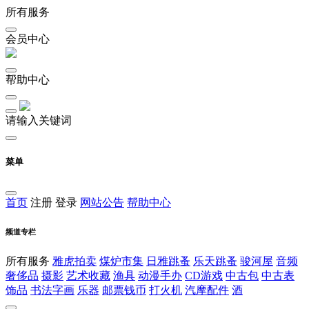
所有服务
会员中心
帮助中心
请输入关键词
菜单
首页
注册
登录
网站公告
帮助中心
频道专栏
所有服务
雅虎拍卖
煤炉市集
日雅跳蚤
乐天跳蚤
骏河屋
音频
奢侈品
摄影
艺术收藏
渔具
动漫手办
CD游戏
中古包
中古表
饰品
书法字画
乐器
邮票钱币
打火机
汽摩配件
酒