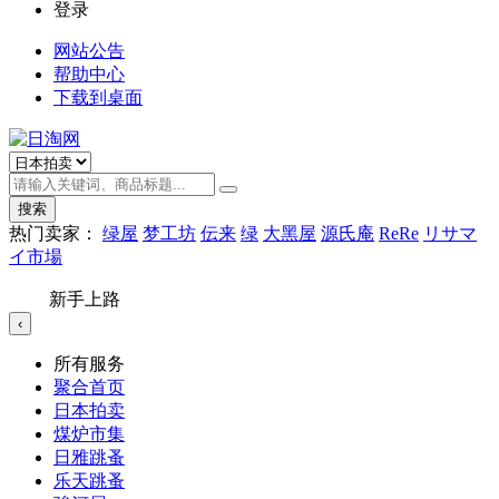
登录
网站公告
帮助中心
下载到桌面
搜索
热门卖家：
绿屋
梦工坊
伝来
绿
大黑屋
源氏庵
ReRe
リサマ
イ市場
新手上路
‹
所有服务
聚合首页
日本拍卖
煤炉市集
日雅跳蚤
乐天跳蚤