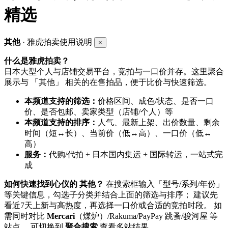
精选
其他
· 雅虎拍卖使用说明
×
什么是雅虎拍卖？
日本大型个人与店铺交易平台，竞拍与一口价并存。这里聚合
展示与 「其他」 相关的在售拍品，便于比价与快速筛选。
本频道支持的筛选：
价格区间、成色/状态、是否一口
价、是否包邮、卖家类型（店铺/个人）等
本频道支持的排序：
人气、最新上架、出价数量、剩余
时间（短↔长）、当前价（低↔高）、一口价（低↔
高）
服务：
代购/代拍 + 日本国内集运 + 国际转运，一站式完
成
如何快速找到心仪的 其他？
在搜索框输入「型号/系列/年份」
等关键信息，勾选子分类并结合上面的筛选与排序； 建议先
看近7天上新与高热度，再选择一口价或合适的竞拍时段。 如
需同时对比
Mercari
（煤炉）/Rakuma/PayPay 跳蚤/骏河屋 等
站点， 可切换到
聚合搜索
查看多站结果。