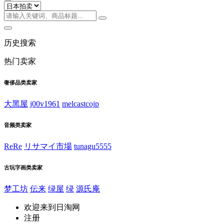
历史搜索
热门卖家
奢侈品类卖家
大黑屋
j00v1961
melcastcojp
音频类卖家
ReRe
リサマイ市場
tunagu5555
古玩字画类卖家
梦工坊
伝来
绿屋
绿
源氏庵
欢迎来到日淘网
注册