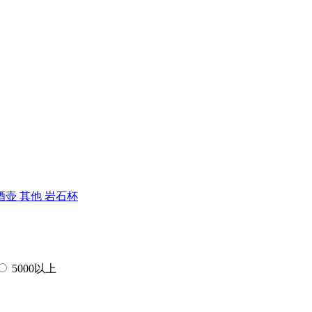
酒壶
其他
岩石杯
5000以上