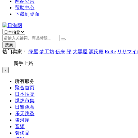
网站公告
帮助中心
下载到桌面
搜索
热门卖家：
绿屋
梦工坊
伝来
绿
大黑屋
源氏庵
ReRe
リサマイ
新手上路
‹
所有服务
聚合首页
日本拍卖
煤炉市集
日雅跳蚤
乐天跳蚤
骏河屋
音频
奢侈品