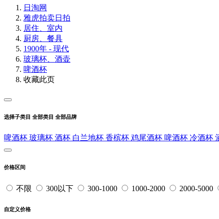
日淘网
雅虎拍卖
日拍
居住、室内
厨房、餐具
1900年 - 现代
玻璃杯、酒壶
啤酒杯
收藏此页
选择子类目
全部类目
全部品牌
啤酒杯
玻璃杯
酒杯
白兰地杯
香槟杯
鸡尾酒杯
啤酒杯
冷酒杯
价格区间
不限
300以下
300-1000
1000-2000
2000-5000
自定义价格