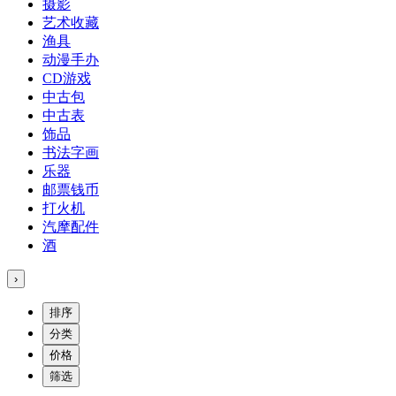
摄影
艺术收藏
渔具
动漫手办
CD游戏
中古包
中古表
饰品
书法字画
乐器
邮票钱币
打火机
汽摩配件
酒
›
排序
分类
价格
筛选