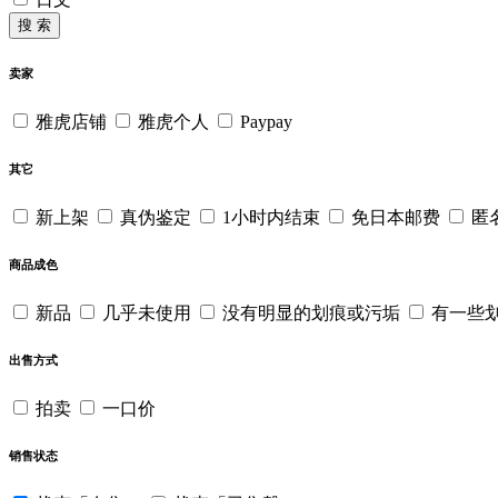
搜 索
卖家
雅虎店铺
雅虎个人
Paypay
其它
新上架
真伪鉴定
1小时内结束
免日本邮费
匿
商品成色
新品
几乎未使用
没有明显的划痕或污垢
有一些
出售方式
拍卖
一口价
销售状态