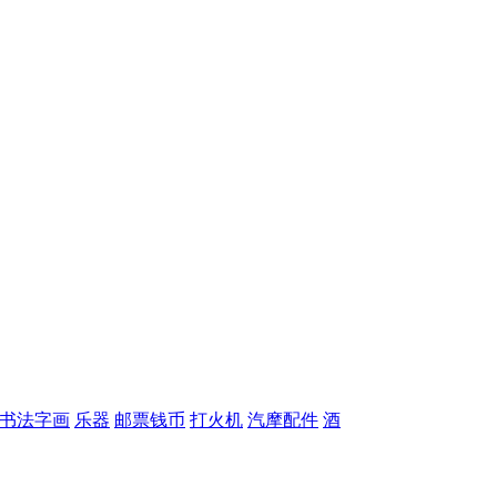
书法字画
乐器
邮票钱币
打火机
汽摩配件
酒