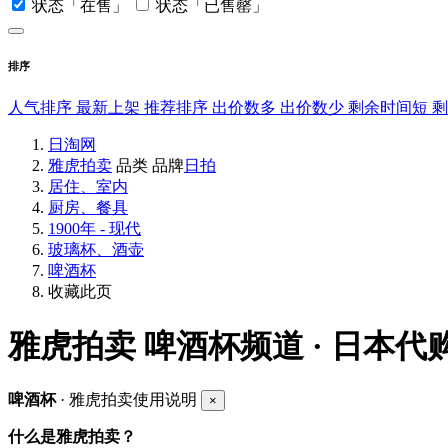
状态「在售」
状态「已售罄」
排序
人气排序
最新上架
推荐排序
出价数多
出价数少
剩余时间短
日淘网
雅虎拍卖
品类
品牌
日拍
居住、室内
厨房、餐具
1900年 - 现代
玻璃杯、酒壶
啤酒杯
收藏此页
雅虎拍卖
啤酒杯频道 · 日本代
啤酒杯
· 雅虎拍卖使用说明
×
什么是雅虎拍卖？