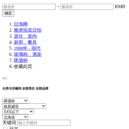
~
RMB
确定
日淘网
雅虎拍卖
日拍
居住、室内
厨房、餐具
1900年 - 现代
玻璃杯、酒壶
啤酒杯
收藏此页
分类与关键词
全部类目
全部品牌
关键词
日文