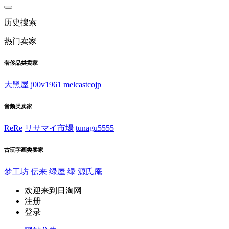
历史搜索
热门卖家
奢侈品类卖家
大黑屋
j00v1961
melcastcojp
音频类卖家
ReRe
リサマイ市場
tunagu5555
古玩字画类卖家
梦工坊
伝来
绿屋
绿
源氏庵
欢迎来到日淘网
注册
登录