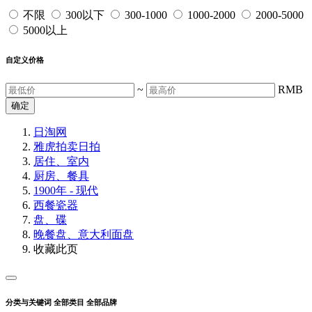
不限
300以下
300-1000
1000-2000
2000-5000
5000以上
自定义价格
~
RMB
确定
日淘网
雅虎拍卖
日拍
居住、室内
厨房、餐具
1900年 - 现代
西餐瓷器
盘、碟
晚餐盘、意大利面盘
收藏此页
分类与关键词
全部类目
全部品牌