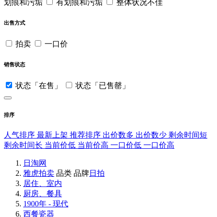
划痕和污垢
有划痕和污垢
整体状况不佳
出售方式
拍卖
一口价
销售状态
状态「在售」
状态「已售罄」
排序
人气排序
最新上架
推荐排序
出价数多
出价数少
剩余时间短
剩余时间长
当前价低
当前价高
一口价低
一口价高
日淘网
雅虎拍卖
品类
品牌
日拍
居住、室内
厨房、餐具
1900年 - 现代
西餐瓷器