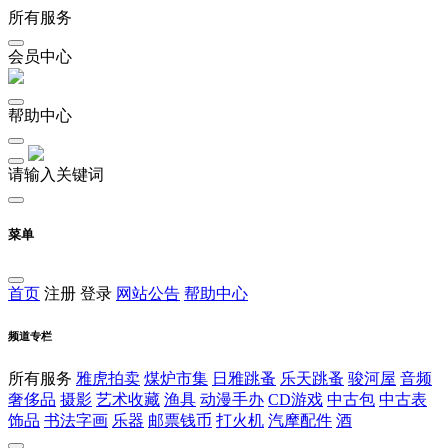
所有服务
会员中心
帮助中心
请输入关键词
菜单
首页
注册
登录
网站公告
帮助中心
频道专栏
所有服务
雅虎拍卖
煤炉市集
日雅跳蚤
乐天跳蚤
骏河屋
音频
奢侈品
摄影
艺术收藏
渔具
动漫手办
CD游戏
中古包
中古表
饰品
书法字画
乐器
邮票钱币
打火机
汽摩配件
酒