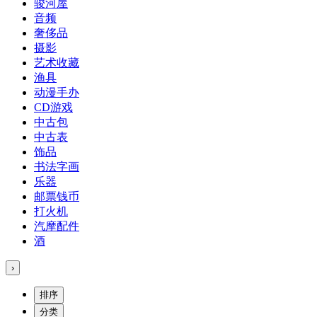
骏河屋
音频
奢侈品
摄影
艺术收藏
渔具
动漫手办
CD游戏
中古包
中古表
饰品
书法字画
乐器
邮票钱币
打火机
汽摩配件
酒
›
排序
分类