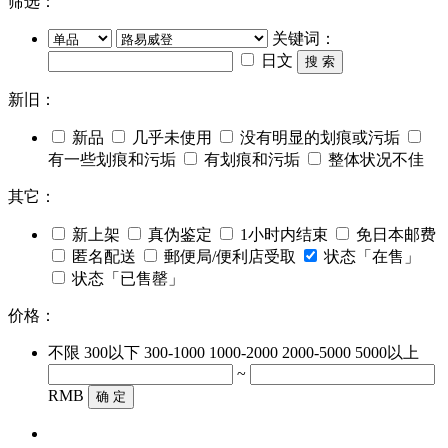
筛选：
关键词：
日文
搜 索
新旧：
新品
几乎未使用
没有明显的划痕或污垢
有一些划痕和污垢
有划痕和污垢
整体状况不佳
其它：
新上架
真伪鉴定
1小时内结束
免日本邮费
匿名配送
郵便局/便利店受取
状态「在售」
状态「已售罄」
价格：
不限
300以下
300-1000
1000-2000
2000-5000
5000以上
~
RMB
确 定