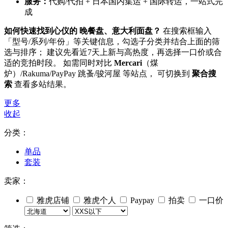
服务：
代购/代拍 + 日本国内集运 + 国际转运，一站式完
成
如何快速找到心仪的 晚餐盘、意大利面盘？
在搜索框输入
「型号/系列/年份」等关键信息，勾选子分类并结合上面的筛
选与排序； 建议先看近7天上新与高热度，再选择一口价或合
适的竞拍时段。 如需同时对比
Mercari
（煤
炉）/Rakuma/PayPay 跳蚤/骏河屋 等站点， 可切换到
聚合搜
索
查看多站结果。
更多
收起
分类：
单品
套装
卖家：
雅虎店铺
雅虎个人
Paypay
拍卖
一口价