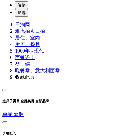
价格
筛选
日淘网
雅虎拍卖
日拍
居住、室内
厨房、餐具
1900年 - 现代
西餐瓷器
盘、碟
晚餐盘、意大利面盘
收藏此页
选择子类目
全部类目
全部品牌
单品
套装
价格区间