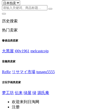
历史搜索
热门卖家
奢侈品类卖家
大黑屋
j00v1961
melcastcojp
音频类卖家
ReRe
リサマイ市場
tunagu5555
古玩字画类卖家
梦工坊
伝来
绿屋
绿
源氏庵
欢迎来到日淘网
注册