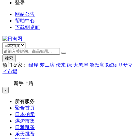
登录
网站公告
帮助中心
下载到桌面
搜索
热门卖家：
绿屋
梦工坊
伝来
绿
大黑屋
源氏庵
ReRe
リサマ
イ市場
新手上路
‹
所有服务
聚合首页
日本拍卖
煤炉市集
日雅跳蚤
乐天跳蚤