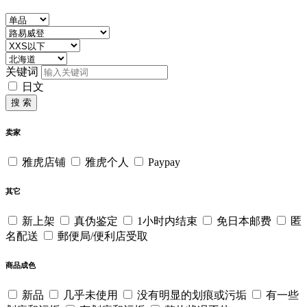
关键词
日文
搜 索
卖家
雅虎店铺
雅虎个人
Paypay
其它
新上架
真伪鉴定
1小时内结束
免日本邮费
匿
名配送
郵便局/便利店受取
商品成色
新品
几乎未使用
没有明显的划痕或污垢
有一些