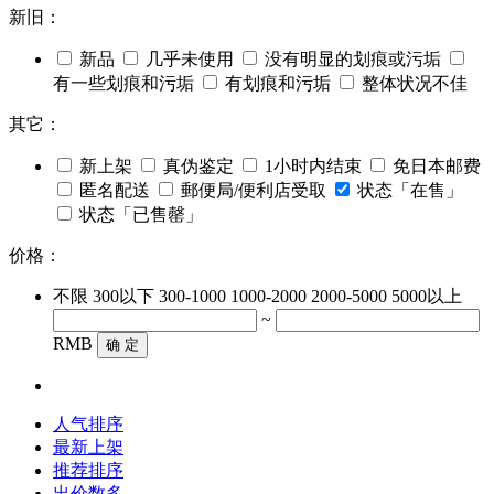
新旧：
新品
几乎未使用
没有明显的划痕或污垢
有一些划痕和污垢
有划痕和污垢
整体状况不佳
其它：
新上架
真伪鉴定
1小时内结束
免日本邮费
匿名配送
郵便局/便利店受取
状态「在售」
状态「已售罄」
价格：
不限
300以下
300-1000
1000-2000
2000-5000
5000以上
~
RMB
确 定
人气排序
最新上架
推荐排序
出价数多