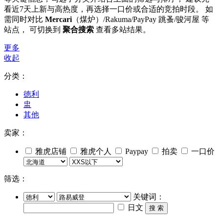
看近7天上新与高热度，再选择一口价或合适的竞拍时段。 如
需同时对比
Mercari
（煤炉）/Rakuma/PayPay 跳蚤/骏河屋 等
站点， 可切换到
聚合搜索
查看多站结果。
更多
收起
分类：
徳利
盅
其他
卖家：
雅虎店铺
雅虎个人
Paypay
拍卖
一口价
筛选：
关键词：
日文
搜 索