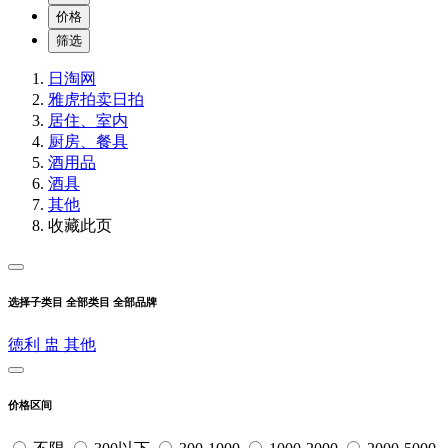
价格
筛选
日淘网
雅虎拍卖
日拍
居住、室内
厨房、餐具
酒用品
酒具
其他
收藏此页
选择子类目
全部类目
全部品牌
徳利
盅
其他
价格区间