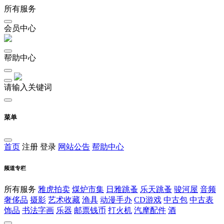
所有服务
会员中心
帮助中心
请输入关键词
菜单
首页
注册
登录
网站公告
帮助中心
频道专栏
所有服务
雅虎拍卖
煤炉市集
日雅跳蚤
乐天跳蚤
骏河屋
音频
奢侈品
摄影
艺术收藏
渔具
动漫手办
CD游戏
中古包
中古表
饰品
书法字画
乐器
邮票钱币
打火机
汽摩配件
酒