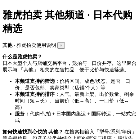
雅虎拍卖
其他频道 · 日本代购
精选
其他
· 雅虎拍卖使用说明
×
什么是雅虎拍卖？
日本大型个人与店铺交易平台，竞拍与一口价并存。这里聚合
展示与 「其他」 相关的在售拍品，便于比价与快速筛选。
本频道支持的筛选：
价格区间、成色/状态、是否一口
价、是否包邮、卖家类型（店铺/个人）等
本频道支持的排序：
人气、最新上架、出价数量、剩余
时间（短↔长）、当前价（低↔高）、一口价（低↔
高）
服务：
代购/代拍 + 日本国内集运 + 国际转运，一站式完
成
如何快速找到心仪的 其他？
在搜索框输入「型号/系列/年份」
等关键信息，勾选子分类并结合上面的筛选与排序； 建议先