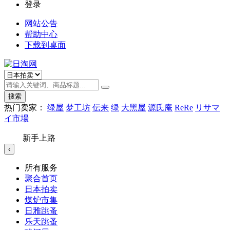
登录
网站公告
帮助中心
下载到桌面
搜索
热门卖家：
绿屋
梦工坊
伝来
绿
大黑屋
源氏庵
ReRe
リサマ
イ市場
新手上路
‹
所有服务
聚合首页
日本拍卖
煤炉市集
日雅跳蚤
乐天跳蚤