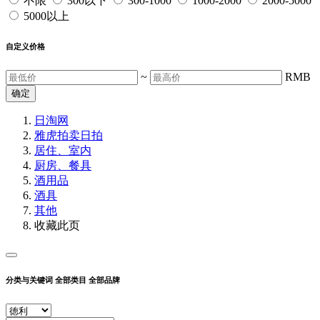
不限
300以下
300-1000
1000-2000
2000-5000
5000以上
自定义价格
~
RMB
确定
日淘网
雅虎拍卖
日拍
居住、室内
厨房、餐具
酒用品
酒具
其他
收藏此页
分类与关键词
全部类目
全部品牌