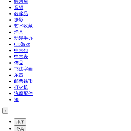
骏河屋
音频
奢侈品
摄影
艺术收藏
渔具
动漫手办
CD游戏
中古包
中古表
饰品
书法字画
乐器
邮票钱币
打火机
汽摩配件
酒
›
排序
分类