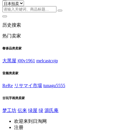
历史搜索
热门卖家
奢侈品类卖家
大黑屋
j00v1961
melcastcojp
音频类卖家
ReRe
リサマイ市場
tunagu5555
古玩字画类卖家
梦工坊
伝来
绿屋
绿
源氏庵
欢迎来到日淘网
注册