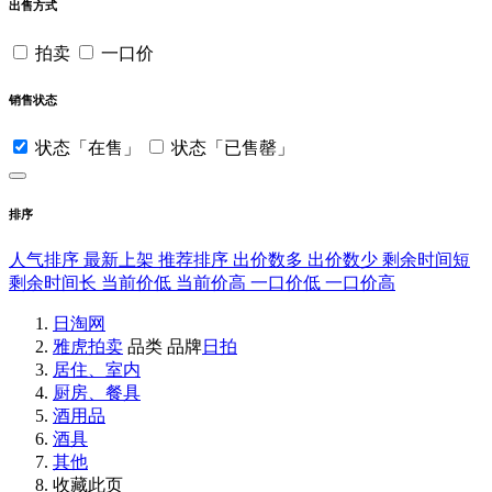
出售方式
拍卖
一口价
销售状态
状态「在售」
状态「已售罄」
排序
人气排序
最新上架
推荐排序
出价数多
出价数少
剩余时间短
剩余时间长
当前价低
当前价高
一口价低
一口价高
日淘网
雅虎拍卖
品类
品牌
日拍
居住、室内
厨房、餐具
酒用品
酒具
其他
收藏此页