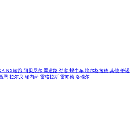
XA
NX轿跑
阿贝尼尔
翼道路
劲客
蜗牛车
埃尔格拉德
其他
蒂诺
西恩
拉尔戈
瑞内萨
雷格拉斯
雷帕德
洛瑞尔