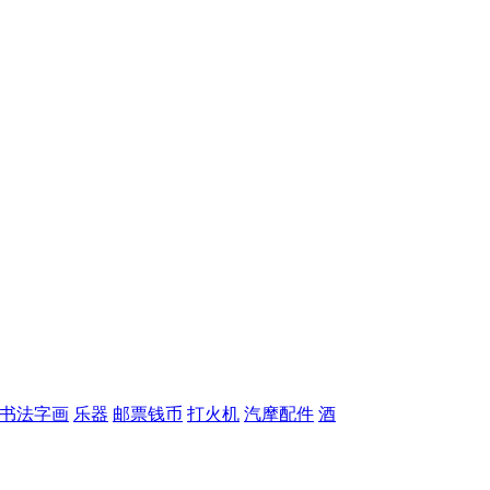
书法字画
乐器
邮票钱币
打火机
汽摩配件
酒