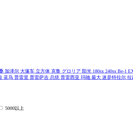
桑
加泽尔
大篷车
立方体
克鲁
グロリア
阳光
180sx
240sx
Be-1
E
拉
蓝鸟
普雷里
普雷萨吉
总统
普雷西亚
玛驰
最大
迷是特拉尔
拉
5000以上