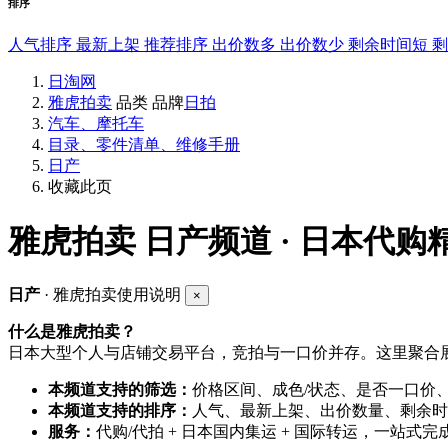
排序
人气排序
最新上架
推荐排序
出价数多
出价数少
剩余时间短
日淘网
雅虎拍卖
品类
品牌
日拍
汽车、摩托车
目录、零件清单、维修手册
日产
收藏此页
雅虎拍卖
日产频道 · 日本代购
日产
· 雅虎拍卖使用说明
×
什么是雅虎拍卖？
日本大型个人与店铺交易平台，竞拍与一口价并存。这里聚合展
本频道支持的筛选：
价格区间、成色/状态、是否一口价
本频道支持的排序：
人气、最新上架、出价数量、剩余时
服务：
代购/代拍 + 日本国内集运 + 国际转运，一站式完