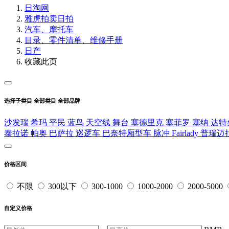
日淘网
雅虎拍卖
日拍
汽车、摩托车
目录、零件清单、维修手册
日产
收藏此页
选择子类目
全部类目
全部品牌
沙发瑞
希玛
平民
蓝鸟
天空线
舞台
塞德里克
塞菲罗
塞纳
达特
泰拉诺
帕奥
巴萨拉
巡逻车
巴奈特厢型车
脉冲
Fairlady
普瑞迈
价格区间
不限
300以下
300-1000
1000-2000
2000-5000
自定义价格