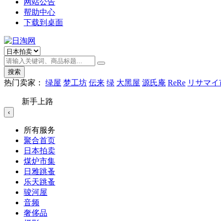
网站公告
帮助中心
下载到桌面
搜索
热门卖家：
绿屋
梦工坊
伝来
绿
大黑屋
源氏庵
ReRe
リサマイ
新手上路
‹
所有服务
聚合首页
日本拍卖
煤炉市集
日雅跳蚤
乐天跳蚤
骏河屋
音频
奢侈品