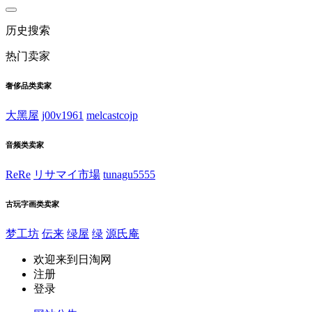
历史搜索
热门卖家
奢侈品类卖家
大黑屋
j00v1961
melcastcojp
音频类卖家
ReRe
リサマイ市場
tunagu5555
古玩字画类卖家
梦工坊
伝来
绿屋
绿
源氏庵
欢迎来到日淘网
注册
登录