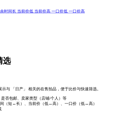
剩余时间长
当前价低
当前价高
一口价低
一口价高
精选
示与 「日产」 相关的在售拍品，便于比价与快速筛选。
、是否包邮、卖家类型（店铺/个人）等
间（短↔长）、当前价（低↔高）、一口价（低↔高）
成