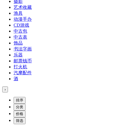
摄影
艺术收藏
渔具
动漫手办
CD游戏
中古包
中古表
饰品
书法字画
乐器
邮票钱币
打火机
汽摩配件
酒
›
排序
分类
价格
筛选