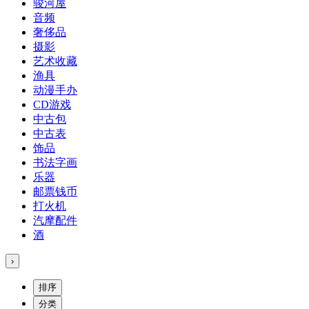
骏河屋
音频
奢侈品
摄影
艺术收藏
渔具
动漫手办
CD游戏
中古包
中古表
饰品
书法字画
乐器
邮票钱币
打火机
汽摩配件
酒
›
排序
分类