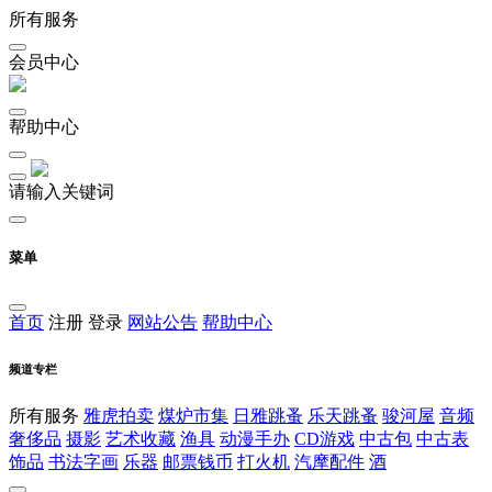
所有服务
会员中心
帮助中心
请输入关键词
菜单
首页
注册
登录
网站公告
帮助中心
频道专栏
所有服务
雅虎拍卖
煤炉市集
日雅跳蚤
乐天跳蚤
骏河屋
音频
奢侈品
摄影
艺术收藏
渔具
动漫手办
CD游戏
中古包
中古表
饰品
书法字画
乐器
邮票钱币
打火机
汽摩配件
酒