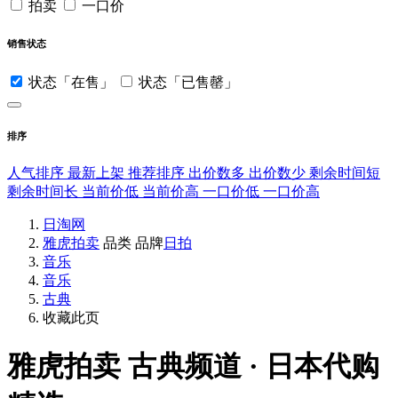
拍卖
一口价
销售状态
状态「在售」
状态「已售罄」
排序
人气排序
最新上架
推荐排序
出价数多
出价数少
剩余时间短
剩余时间长
当前价低
当前价高
一口价低
一口价高
日淘网
雅虎拍卖
品类
品牌
日拍
音乐
音乐
古典
收藏此页
雅虎拍卖
古典频道 · 日本代购