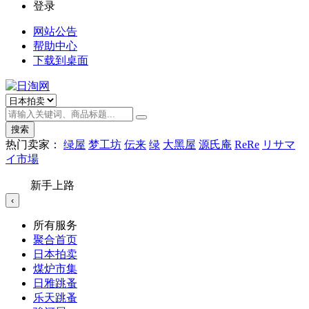
登录
网站公告
帮助中心
下载到桌面
搜索
热门卖家：
绿屋
梦工坊
伝来
绿
大黑屋
源氏庵
ReRe
リサマ
イ市場
新手上路
‹
所有服务
聚合首页
日本拍卖
煤炉市集
日雅跳蚤
乐天跳蚤