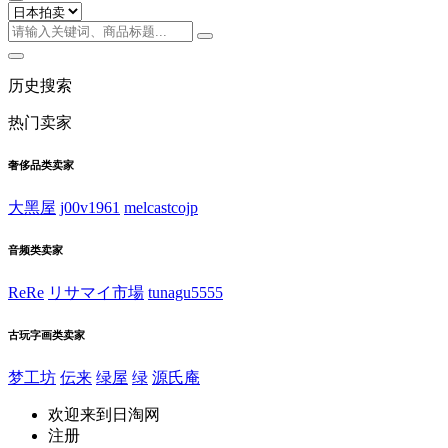
历史搜索
热门卖家
奢侈品类卖家
大黑屋
j00v1961
melcastcojp
音频类卖家
ReRe
リサマイ市場
tunagu5555
古玩字画类卖家
梦工坊
伝来
绿屋
绿
源氏庵
欢迎来到日淘网
注册