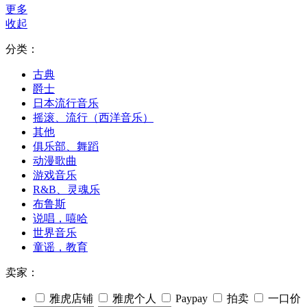
更多
收起
分类：
古典
爵士
日本流行音乐
摇滚、流行（西洋音乐）
其他
俱乐部、舞蹈
动漫歌曲
游戏音乐
R&B、灵魂乐
布鲁斯
说唱，嘻哈
世界音乐
童谣，教育
卖家：
雅虎店铺
雅虎个人
Paypay
拍卖
一口价