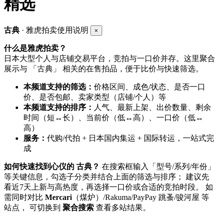
精选
古典
· 雅虎拍卖使用说明
×
什么是雅虎拍卖？
日本大型个人与店铺交易平台，竞拍与一口价并存。这里聚合
展示与 「古典」 相关的在售拍品，便于比价与快速筛选。
本频道支持的筛选：
价格区间、成色/状态、是否一口
价、是否包邮、卖家类型（店铺/个人）等
本频道支持的排序：
人气、最新上架、出价数量、剩余
时间（短↔长）、当前价（低↔高）、一口价（低↔
高）
服务：
代购/代拍 + 日本国内集运 + 国际转运，一站式完
成
如何快速找到心仪的 古典？
在搜索框输入「型号/系列/年份」
等关键信息，勾选子分类并结合上面的筛选与排序； 建议先
看近7天上新与高热度，再选择一口价或合适的竞拍时段。 如
需同时对比
Mercari
（煤炉）/Rakuma/PayPay 跳蚤/骏河屋 等
站点， 可切换到
聚合搜索
查看多站结果。