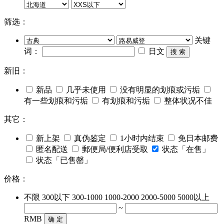
筛选：
关键
词：
日文
搜 索
新旧：
新品
几乎未使用
没有明显的划痕或污垢
有一些划痕和污垢
有划痕和污垢
整体状况不佳
其它：
新上架
真伪鉴定
1小时内结束
免日本邮费
匿名配送
郵便局/便利店受取
状态「在售」
状态「已售罄」
价格：
不限
300以下
300-1000
1000-2000
2000-5000
5000以上
~
RMB
确 定