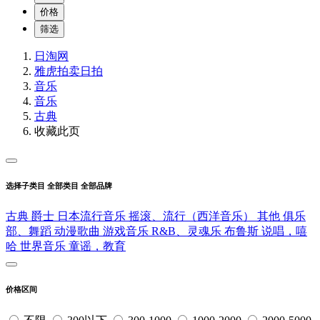
价格
筛选
日淘网
雅虎拍卖
日拍
音乐
音乐
古典
收藏此页
选择子类目
全部类目
全部品牌
古典
爵士
日本流行音乐
摇滚、流行（西洋音乐）
其他
俱乐
部、舞蹈
动漫歌曲
游戏音乐
R&B、灵魂乐
布鲁斯
说唱，嘻
哈
世界音乐
童谣，教育
价格区间