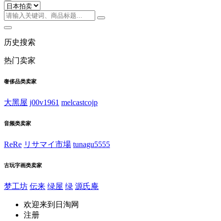
历史搜索
热门卖家
奢侈品类卖家
大黑屋
j00v1961
melcastcojp
音频类卖家
ReRe
リサマイ市場
tunagu5555
古玩字画类卖家
梦工坊
伝来
绿屋
绿
源氏庵
欢迎来到日淘网
注册