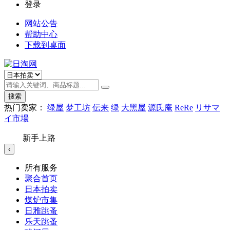
登录
网站公告
帮助中心
下载到桌面
搜索
热门卖家：
绿屋
梦工坊
伝来
绿
大黑屋
源氏庵
ReRe
リサマ
イ市場
新手上路
‹
所有服务
聚合首页
日本拍卖
煤炉市集
日雅跳蚤
乐天跳蚤