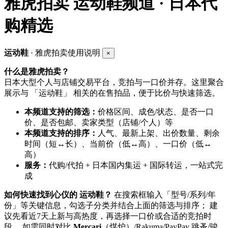
雅虎拍卖
运动鞋频道 · 日本代
购精选
运动鞋
· 雅虎拍卖使用说明
×
什么是雅虎拍卖？
日本大型个人与店铺交易平台，竞拍与一口价并存。这里聚合
展示与 「运动鞋」 相关的在售拍品，便于比价与快速筛选。
本频道支持的筛选：
价格区间、成色/状态、是否一口
价、是否包邮、卖家类型（店铺/个人）等
本频道支持的排序：
人气、最新上架、出价数量、剩余
时间（短↔长）、当前价（低↔高）、一口价（低↔
高）
服务：
代购/代拍 + 日本国内集运 + 国际转运，一站式完
成
如何快速找到心仪的 运动鞋？
在搜索框输入「型号/系列/年
份」等关键信息，勾选子分类并结合上面的筛选与排序； 建
议先看近7天上新与高热度，再选择一口价或合适的竞拍时
段。 如需同时对比
Mercari
（煤炉）/Rakuma/PayPay 跳蚤/骏