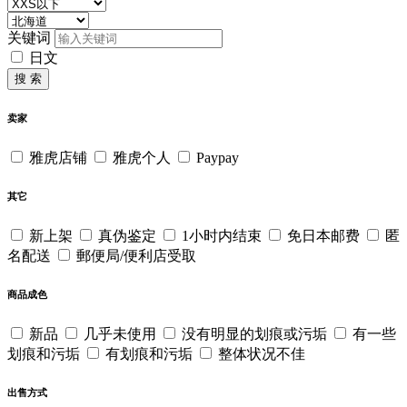
关键词
日文
搜 索
卖家
雅虎店铺
雅虎个人
Paypay
其它
新上架
真伪鉴定
1小时内结束
免日本邮费
匿
名配送
郵便局/便利店受取
商品成色
新品
几乎未使用
没有明显的划痕或污垢
有一些
划痕和污垢
有划痕和污垢
整体状况不佳
出售方式