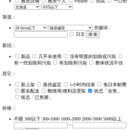
雅虎店铺
雅虎个人
Paypay
拍卖
一口价
筛选：
关键词：
日文
搜 索
新旧：
新品
几乎未使用
没有明显的划痕或污垢
有一些划痕和污垢
有划痕和污垢
整体状况不佳
其它：
新上架
真伪鉴定
1小时内结束
免日本邮费
匿名配送
郵便局/便利店受取
状态「在售」
状态「已售罄」
价格：
不限
300以下
300-1000
1000-2000
2000-5000
5000以上
~