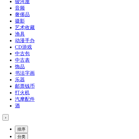
骏河屋
音频
奢侈品
摄影
艺术收藏
渔具
动漫手办
CD游戏
中古包
中古表
饰品
书法字画
乐器
邮票钱币
打火机
汽摩配件
酒
›
排序
分类