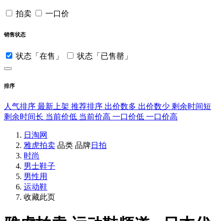
拍卖
一口价
销售状态
状态「在售」
状态「已售罄」
排序
人气排序
最新上架
推荐排序
出价数多
出价数少
剩余时间短
剩余时间长
当前价低
当前价高
一口价低
一口价高
日淘网
雅虎拍卖
品类
品牌
日拍
时尚
男士鞋子
男性用
运动鞋
收藏此页