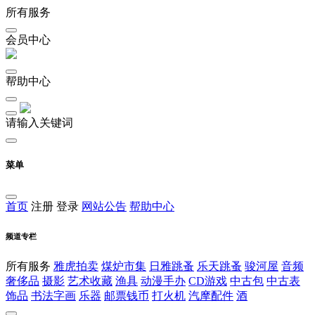
所有服务
会员中心
帮助中心
请输入关键词
菜单
首页
注册
登录
网站公告
帮助中心
频道专栏
所有服务
雅虎拍卖
煤炉市集
日雅跳蚤
乐天跳蚤
骏河屋
音频
奢侈品
摄影
艺术收藏
渔具
动漫手办
CD游戏
中古包
中古表
饰品
书法字画
乐器
邮票钱币
打火机
汽摩配件
酒