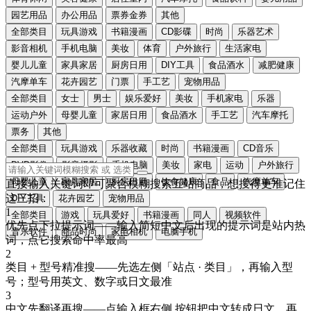
园艺用品
办公用品
票券金券
其他
全部类目
玩具游戏
书籍漫画
CD影碟
时尚
乐器艺术
影音相机
手机电脑
美妆
体育
户外旅行
生活家电
婴儿儿童
家具家居
厨房日用
DIY工具
食品酒水
减肥健康
汽摩单车
花卉园艺
门票
手工艺
宠物用品
全部类目
女士
男士
娱乐爱好
美妆
手机家电
乐器
运动户外
母婴儿童
家居日用
食品酒水
手工艺
汽车摩托
票务
其他
全部类目
玩具游戏
乐器收藏
时尚
书籍漫画
CD音乐
DVD影像
影音摄影
手机电脑
美妆
家电
运动
户外旅行
母婴儿童
家具家居
厨房日用
饮食健康
食品
汽摩单车
直接输入关键词即可聚合模糊搜索五站商品，想搜得更准记住
这三招：
DIY工具
花卉园艺
宠物用品
1
全部类目
游戏
玩具爱好
书籍漫画
同人
视频软件
优先点下拉提示词
——输入简短中文后出现的提示词是站内热
音乐软件
商品时尚
家电相机
电脑手机
词，点它搜索命中率最高
2
类目 + 型号精准搜
——先选左侧「站点 · 类目」，再输入型
号；型号用
英文、数字或日文
最准
3
中文先翻译再搜
——点输入框右侧
按钮把中文转成
日文
，再