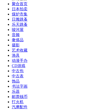
聚合首页
日本拍卖
煤炉市集
日雅跳蚤
乐天跳蚤
骏河屋
音频
奢侈品
摄影
艺术收藏
渔具
动漫手办
CD游戏
中古包
中古表
饰品
书法字画
乐器
邮票钱币
打火机
汽摩配件