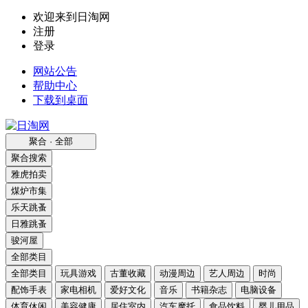
欢迎来到日淘网
注册
登录
网站公告
帮助中心
下载到桌面
聚合 · 全部
聚合搜索
雅虎拍卖
煤炉市集
乐天跳蚤
日雅跳蚤
骏河屋
全部类目
全部类目
玩具游戏
古董收藏
动漫周边
艺人周边
时尚
配饰手表
家电相机
爱好文化
音乐
书籍杂志
电脑设备
体育休闲
美容健康
居住室内
汽车摩托
食品饮料
婴儿用品