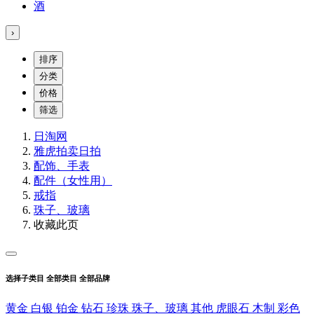
酒
›
排序
分类
价格
筛选
日淘网
雅虎拍卖
日拍
配饰、手表
配件（女性用）
戒指
珠子、玻璃
收藏此页
选择子类目
全部类目
全部品牌
黄金
白银
铂金
钻石
珍珠
珠子、玻璃
其他
虎眼石
木制
彩色