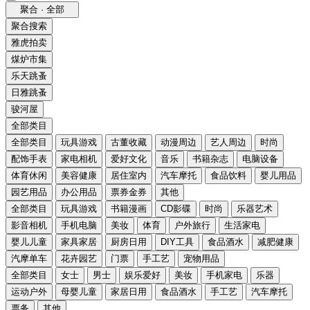
聚合 · 全部
聚合搜索
雅虎拍卖
煤炉市集
乐天跳蚤
日雅跳蚤
骏河屋
全部类目
全部类目
玩具游戏
古董收藏
动漫周边
艺人周边
时尚
配饰手表
家电相机
爱好文化
音乐
书籍杂志
电脑设备
体育休闲
美容健康
居住室内
汽车摩托
食品饮料
婴儿用品
园艺用品
办公用品
票券金券
其他
全部类目
玩具游戏
书籍漫画
CD影碟
时尚
乐器艺术
影音相机
手机电脑
美妆
体育
户外旅行
生活家电
婴儿儿童
家具家居
厨房日用
DIY工具
食品酒水
减肥健康
汽摩单车
花卉园艺
门票
手工艺
宠物用品
全部类目
女士
男士
娱乐爱好
美妆
手机家电
乐器
运动户外
母婴儿童
家居日用
食品酒水
手工艺
汽车摩托
票务
其他