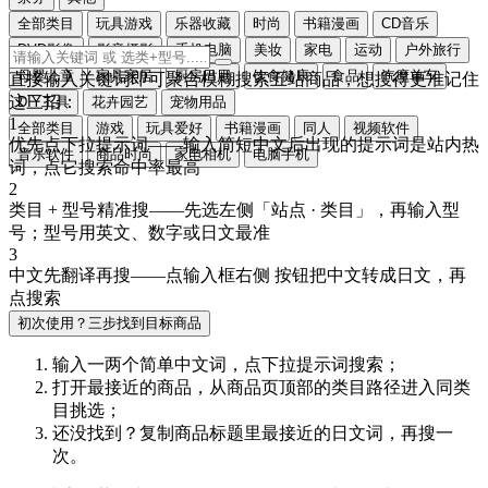
全部类目
玩具游戏
乐器收藏
时尚
书籍漫画
CD音乐
DVD影像
影音摄影
手机电脑
美妆
家电
运动
户外旅行
母婴儿童
家具家居
厨房日用
饮食健康
食品
汽摩单车
直接输入关键词即可聚合模糊搜索五站商品，想搜得更准记住
这三招：
DIY工具
花卉园艺
宠物用品
1
全部类目
游戏
玩具爱好
书籍漫画
同人
视频软件
优先点下拉提示词
——输入简短中文后出现的提示词是站内热
音乐软件
商品时尚
家电相机
电脑手机
词，点它搜索命中率最高
2
类目 + 型号精准搜
——先选左侧「站点 · 类目」，再输入型
号；型号用
英文、数字或日文
最准
3
中文先翻译再搜
——点输入框右侧
按钮把中文转成
日文
，再
点搜索
初次使用？三步找到目标商品
输入一两个简单中文词，点
下拉提示词
搜索；
打开最接近的商品，从商品页顶部的
类目路径
进入同类
目挑选；
还没找到？复制商品标题里最接近的
日文词
，再搜一
次。