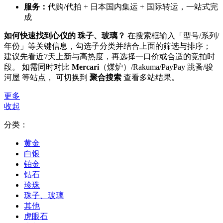
服务：
代购/代拍 + 日本国内集运 + 国际转运，一站式完
成
如何快速找到心仪的 珠子、玻璃？
在搜索框输入「型号/系列/
年份」等关键信息，勾选子分类并结合上面的筛选与排序；
建议先看近7天上新与高热度，再选择一口价或合适的竞拍时
段。 如需同时对比
Mercari
（煤炉）/Rakuma/PayPay 跳蚤/骏
河屋 等站点， 可切换到
聚合搜索
查看多站结果。
更多
收起
分类：
黄金
白银
铂金
钻石
珍珠
珠子、玻璃
其他
虎眼石