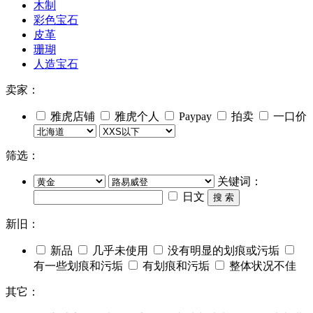
木制
彩色宝石
皮革
珊瑚
人造宝石
卖家：
雅虎店铺
雅虎个人
Paypay
拍卖
一口价
筛选：
关键词：
日文
搜 索
新旧：
新品
几乎未使用
没有明显的划痕或污垢
有一些划痕和污垢
有划痕和污垢
整体状况不佳
其它：