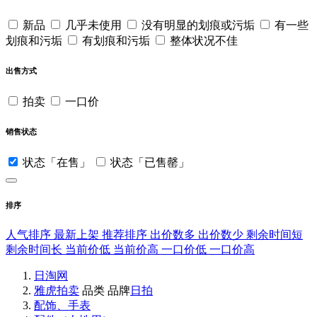
新品
几乎未使用
没有明显的划痕或污垢
有一些
划痕和污垢
有划痕和污垢
整体状况不佳
出售方式
拍卖
一口价
销售状态
状态「在售」
状态「已售罄」
排序
人气排序
最新上架
推荐排序
出价数多
出价数少
剩余时间短
剩余时间长
当前价低
当前价高
一口价低
一口价高
日淘网
雅虎拍卖
品类
品牌
日拍
配饰、手表