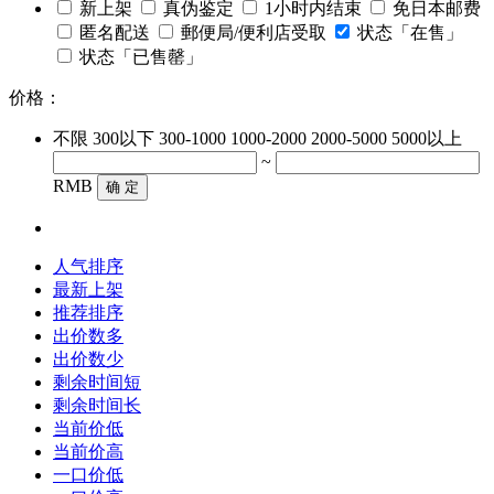
新上架
真伪鉴定
1小时内结束
免日本邮费
匿名配送
郵便局/便利店受取
状态「在售」
状态「已售罄」
价格：
不限
300以下
300-1000
1000-2000
2000-5000
5000以上
~
RMB
确 定
人气排序
最新上架
推荐排序
出价数多
出价数少
剩余时间短
剩余时间长
当前价低
当前价高
一口价低