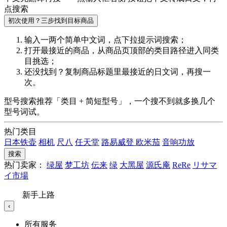
点搜索
初次使用？三步找到目标商品
输入一两个简单中文词，点
下拉提示词
搜索；
打开最接近的商品，从商品页顶部的
类目路径
进入同类
目挑选；
还没找到？复制商品标题里最接近的
日文词
，再搜一
次。
型号搜索推荐「类目 + 简短型号」，一个搜不到就多换几个
型号词试。
热门类目
日本铁壶
相机
尺八
任天堂
路易威登
欧米茄
音响功放
搜索
热门卖家：
绿屋
梦工坊
伝来
绿
大黑屋
源氏庵
ReRe
リサマ
イ市場
新手上路
‹
所有服务