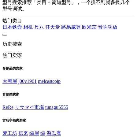
型号搜索推荐「类目 + 简短型号」，一个搜不到就多换几个
型号词试。
热门类目
日本铁壶
相机
尺八
任天堂
路易威登
欧米茄
音响功放
历史搜索
热门卖家
奢侈品类卖家
大黑屋
j00v1961
melcastcojp
音频类卖家
ReRe
リサマイ市場
tunagu5555
古玩字画类卖家
梦工坊
伝来
绿屋
绿
源氏庵