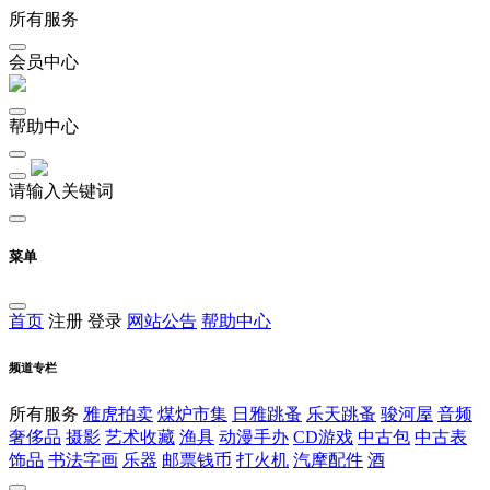
所有服务
会员中心
帮助中心
请输入关键词
菜单
首页
注册
登录
网站公告
帮助中心
频道专栏
所有服务
雅虎拍卖
煤炉市集
日雅跳蚤
乐天跳蚤
骏河屋
音频
奢侈品
摄影
艺术收藏
渔具
动漫手办
CD游戏
中古包
中古表
饰品
书法字画
乐器
邮票钱币
打火机
汽摩配件
酒