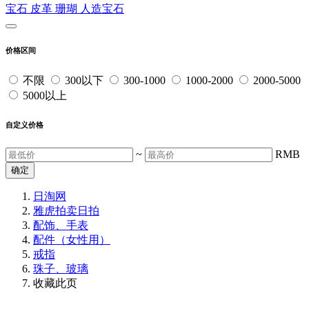
宝石
皮革
珊瑚
人造宝石
价格区间
不限
300以下
300-1000
1000-2000
2000-5000
5000以上
自定义价格
~
RMB
确定
日淘网
雅虎拍卖
日拍
配饰、手表
配件（女性用）
戒指
珠子、玻璃
收藏此页