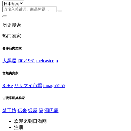
历史搜索
热门卖家
奢侈品类卖家
大黑屋
j00v1961
melcastcojp
音频类卖家
ReRe
リサマイ市場
tunagu5555
古玩字画类卖家
梦工坊
伝来
绿屋
绿
源氏庵
欢迎来到日淘网
注册