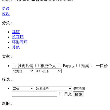
更多
收起
分类：
耳钉
长耳环
环形耳环
其他
卖家：
雅虎店铺
雅虎个人
Paypay
拍卖
一口价
筛选：
关键词：
日文
搜 索
新旧：