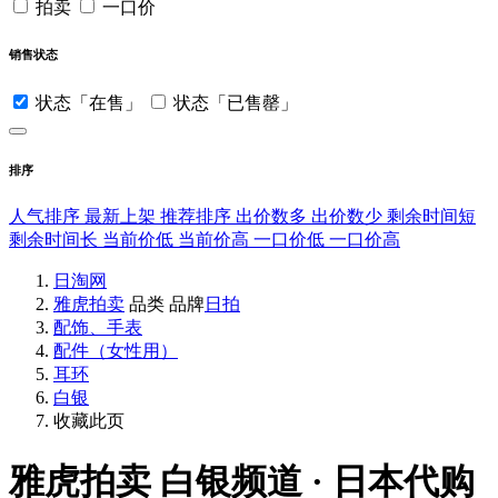
拍卖
一口价
销售状态
状态「在售」
状态「已售罄」
排序
人气排序
最新上架
推荐排序
出价数多
出价数少
剩余时间短
剩余时间长
当前价低
当前价高
一口价低
一口价高
日淘网
雅虎拍卖
品类
品牌
日拍
配饰、手表
配件（女性用）
耳环
白银
收藏此页
雅虎拍卖
白银频道 · 日本代购