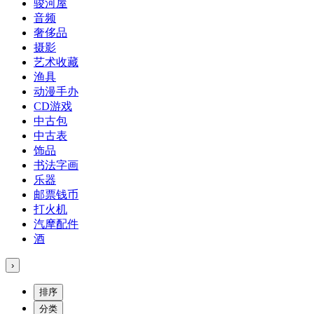
骏河屋
音频
奢侈品
摄影
艺术收藏
渔具
动漫手办
CD游戏
中古包
中古表
饰品
书法字画
乐器
邮票钱币
打火机
汽摩配件
酒
›
排序
分类