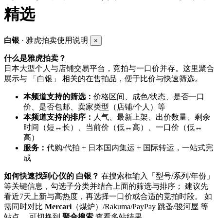
精选
白银
· 雅虎拍卖使用说明
×
什么是雅虎拍卖？
日本大型个人与店铺交易平台，竞拍与一口价并存。这里聚合
展示与 「白银」 相关的在售拍品，便于比价与快速筛选。
本频道支持的筛选：
价格区间、成色/状态、是否一口
价、是否包邮、卖家类型（店铺/个人）等
本频道支持的排序：
人气、最新上架、出价数量、剩余
时间（短↔长）、当前价（低↔高）、一口价（低↔
高）
服务：
代购/代拍 + 日本国内集运 + 国际转运，一站式完
成
如何快速找到心仪的 白银？
在搜索框输入「型号/系列/年份」
等关键信息，勾选子分类并结合上面的筛选与排序； 建议先
看近7天上新与高热度，再选择一口价或合适的竞拍时段。 如
需同时对比
Mercari
（煤炉）/Rakuma/PayPay 跳蚤/骏河屋 等
站点， 可切换到
聚合搜索
查看多站结果。