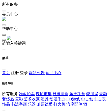
所有服务
会员中心
帮助中心
请输入关键词
菜单
首页
注册
登录
网站公告
帮助中心
频道专栏
所有服务
雅虎拍卖
煤炉市集
日雅跳蚤
乐天跳蚤
骏河屋
音频
奢侈品
摄影
艺术收藏
渔具
动漫手办
CD游戏
中古包
中古表
饰品
书法字画
乐器
邮票钱币
打火机
汽摩配件
酒