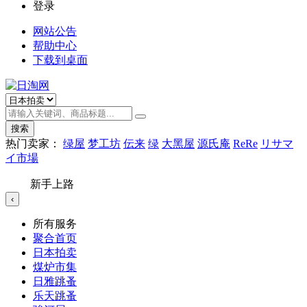
登录
网站公告
帮助中心
下载到桌面
搜索
热门卖家：
绿屋
梦工坊
伝来
绿
大黑屋
源氏庵
ReRe
リサマ
イ市場
新手上路
‹
所有服务
聚合首页
日本拍卖
煤炉市集
日雅跳蚤
乐天跳蚤