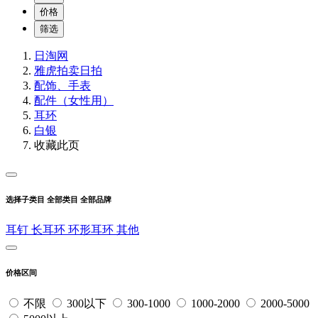
价格
筛选
日淘网
雅虎拍卖
日拍
配饰、手表
配件（女性用）
耳环
白银
收藏此页
选择子类目
全部类目
全部品牌
耳钉
长耳环
环形耳环
其他
价格区间
不限
300以下
300-1000
1000-2000
2000-5000