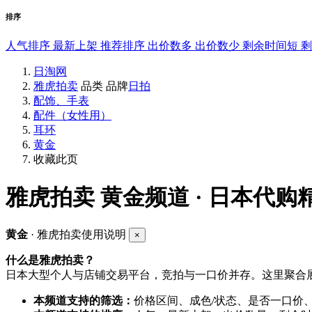
排序
人气排序
最新上架
推荐排序
出价数多
出价数少
剩余时间短
日淘网
雅虎拍卖
品类
品牌
日拍
配饰、手表
配件（女性用）
耳环
黄金
收藏此页
雅虎拍卖
黄金频道 · 日本代购
黄金
· 雅虎拍卖使用说明
×
什么是雅虎拍卖？
日本大型个人与店铺交易平台，竞拍与一口价并存。这里聚合展
本频道支持的筛选：
价格区间、成色/状态、是否一口价