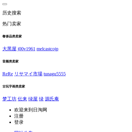
历史搜索
热门卖家
奢侈品类卖家
大黑屋
j00v1961
melcastcojp
音频类卖家
ReRe
リサマイ市場
tunagu5555
古玩字画类卖家
梦工坊
伝来
绿屋
绿
源氏庵
欢迎来到日淘网
注册
登录