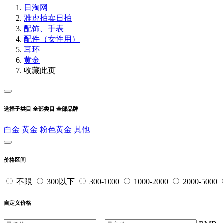
日淘网
雅虎拍卖
日拍
配饰、手表
配件（女性用）
耳环
黄金
收藏此页
选择子类目
全部类目
全部品牌
白金
黄金
粉色黄金
其他
价格区间
不限
300以下
300-1000
1000-2000
2000-5000
自定义价格