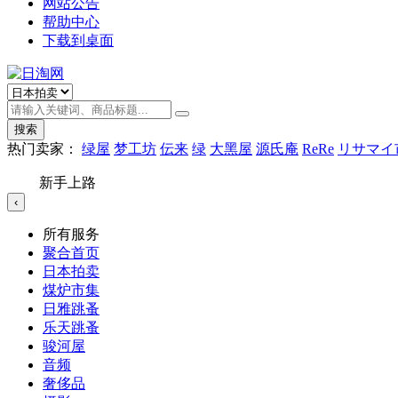
网站公告
帮助中心
下载到桌面
搜索
热门卖家：
绿屋
梦工坊
伝来
绿
大黑屋
源氏庵
ReRe
リサマイ
新手上路
‹
所有服务
聚合首页
日本拍卖
煤炉市集
日雅跳蚤
乐天跳蚤
骏河屋
音频
奢侈品