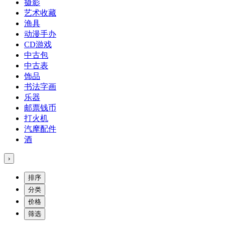
摄影
艺术收藏
渔具
动漫手办
CD游戏
中古包
中古表
饰品
书法字画
乐器
邮票钱币
打火机
汽摩配件
酒
›
排序
分类
价格
筛选