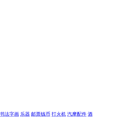
书法字画
乐器
邮票钱币
打火机
汽摩配件
酒