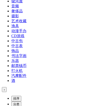
骏河屋
音频
奢侈品
摄影
艺术收藏
渔具
动漫手办
CD游戏
中古包
中古表
饰品
书法字画
乐器
邮票钱币
打火机
汽摩配件
酒
›
排序
分类