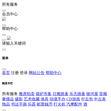
所有服务
会员中心
帮助中心
请输入关键词
菜单
首页
注册
登录
网站公告
帮助中心
频道专栏
所有服务
雅虎拍卖
煤炉市集
日雅跳蚤
乐天跳蚤
骏河屋
音频
奢侈品
摄影
艺术收藏
渔具
动漫手办
CD游戏
中古包
中古表
饰品
书法字画
乐器
邮票钱币
打火机
汽摩配件
酒