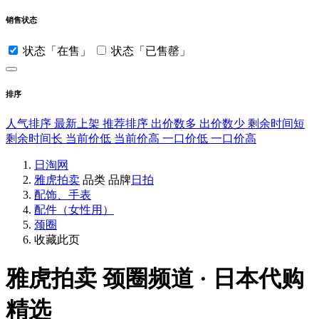
销售状态
状态「在售」
状态「已售罄」
排序
人气排序
最新上架
推荐排序
出价数多
出价数少
剩余时间短
剩余时间长
当前价低
当前价高
一口价低
一口价高
日淘网
雅虎拍卖
品类
品牌
日拍
配饰、手表
配件（女性用）
颈圈
收藏此页
雅虎拍卖
颈圈频道 · 日本代购
精选