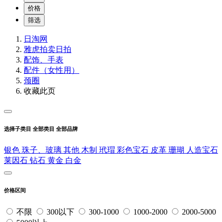
价格
筛选
日淘网
雅虎拍卖
日拍
配饰、手表
配件（女性用）
颈圈
收藏此页
选择子类目
全部类目
全部品牌
银色
珠子、玻璃
其他
木制
玳瑁
彩色宝石
皮革
珊瑚
人造宝石
莱因石
钻石
黄金
白金
价格区间
不限
300以下
300-1000
1000-2000
2000-5000