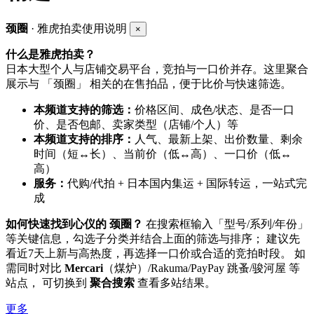
颈圈
· 雅虎拍卖使用说明
×
什么是雅虎拍卖？
日本大型个人与店铺交易平台，竞拍与一口价并存。这里聚合
展示与 「颈圈」 相关的在售拍品，便于比价与快速筛选。
本频道支持的筛选：
价格区间、成色/状态、是否一口
价、是否包邮、卖家类型（店铺/个人）等
本频道支持的排序：
人气、最新上架、出价数量、剩余
时间（短↔长）、当前价（低↔高）、一口价（低↔
高）
服务：
代购/代拍 + 日本国内集运 + 国际转运，一站式完
成
如何快速找到心仪的 颈圈？
在搜索框输入「型号/系列/年份」
等关键信息，勾选子分类并结合上面的筛选与排序； 建议先
看近7天上新与高热度，再选择一口价或合适的竞拍时段。 如
需同时对比
Mercari
（煤炉）/Rakuma/PayPay 跳蚤/骏河屋 等
站点， 可切换到
聚合搜索
查看多站结果。
更多