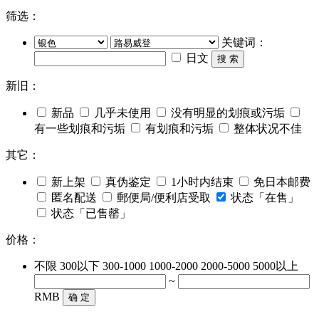
筛选：
关键词：
日文
搜 索
新旧：
新品
几乎未使用
没有明显的划痕或污垢
有一些划痕和污垢
有划痕和污垢
整体状况不佳
其它：
新上架
真伪鉴定
1小时内结束
免日本邮费
匿名配送
郵便局/便利店受取
状态「在售」
状态「已售罄」
价格：
不限
300以下
300-1000
1000-2000
2000-5000
5000以上
~
RMB
确 定