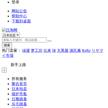
登录
网站公告
帮助中心
下载到桌面
搜索
热门卖家：
绿屋
梦工坊
伝来
绿
大黑屋
源氏庵
ReRe
リサマ
イ市場
新手上路
‹
所有服务
聚合首页
日本拍卖
煤炉市集
日雅跳蚤
乐天跳蚤