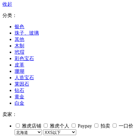
收起
分类：
银色
珠子、玻璃
其他
木制
玳瑁
彩色宝石
皮革
珊瑚
人造宝石
莱因石
钻石
黄金
白金
卖家：
雅虎店铺
雅虎个人
Paypay
拍卖
一口价