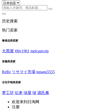
历史搜索
热门卖家
奢侈品类卖家
大黑屋
j00v1961
melcastcojp
音频类卖家
ReRe
リサマイ市場
tunagu5555
古玩字画类卖家
梦工坊
伝来
绿屋
绿
源氏庵
欢迎来到日淘网
注册