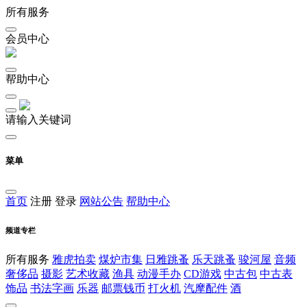
所有服务
会员中心
帮助中心
请输入关键词
菜单
首页
注册
登录
网站公告
帮助中心
频道专栏
所有服务
雅虎拍卖
煤炉市集
日雅跳蚤
乐天跳蚤
骏河屋
音频
奢侈品
摄影
艺术收藏
渔具
动漫手办
CD游戏
中古包
中古表
饰品
书法字画
乐器
邮票钱币
打火机
汽摩配件
酒