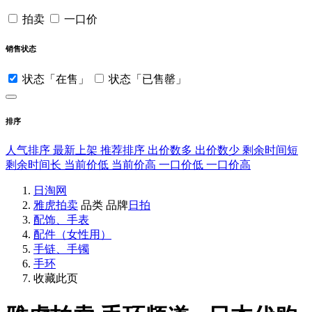
拍卖
一口价
销售状态
状态「在售」
状态「已售罄」
排序
人气排序
最新上架
推荐排序
出价数多
出价数少
剩余时间短
剩余时间长
当前价低
当前价高
一口价低
一口价高
日淘网
雅虎拍卖
品类
品牌
日拍
配饰、手表
配件（女性用）
手链、手镯
手环
收藏此页