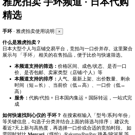
雅虎拍卖
手环频道 · 日本代购
精选
手环
· 雅虎拍卖使用说明
×
什么是雅虎拍卖？
日本大型个人与店铺交易平台，竞拍与一口价并存。这里聚合
展示与 「手环」 相关的在售拍品，便于比价与快速筛选。
本频道支持的筛选：
价格区间、成色/状态、是否一口
价、是否包邮、卖家类型（店铺/个人）等
本频道支持的排序：
人气、最新上架、出价数量、剩余
时间（短↔长）、当前价（低↔高）、一口价（低↔
高）
服务：
代购/代拍 + 日本国内集运 + 国际转运，一站式完
成
如何快速找到心仪的 手环？
在搜索框输入「型号/系列/年份」
等关键信息，勾选子分类并结合上面的筛选与排序； 建议先
看近7天上新与高热度，再选择一口价或合适的竞拍时段。 如
需同时对比
Mercari
（煤炉）/Rakuma/PayPay 跳蚤/骏河屋 等