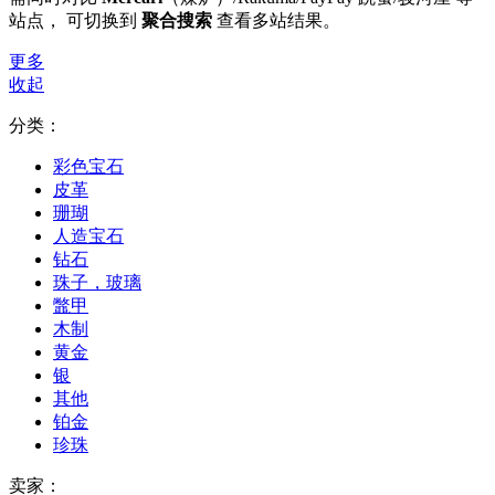
站点， 可切换到
聚合搜索
查看多站结果。
更多
收起
分类：
彩色宝石
皮革
珊瑚
人造宝石
钻石
珠子，玻璃
鼈甲
木制
黄金
银
其他
铂金
珍珠
卖家：