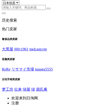
历史搜索
热门卖家
奢侈品类卖家
大黑屋
j00v1961
melcastcojp
音频类卖家
ReRe
リサマイ市場
tunagu5555
古玩字画类卖家
梦工坊
伝来
绿屋
绿
源氏庵
欢迎来到日淘网
注册