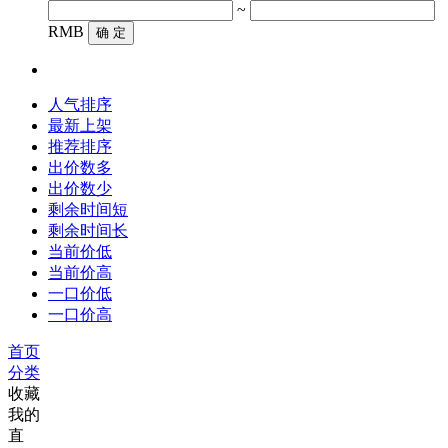
~
RMB
确 定
人气排序
最新上架
推荐排序
出价数多
出价数少
剩余时间短
剩余时间长
当前价低
当前价高
一口价低
一口价高
首页
分类
收藏
我的
直