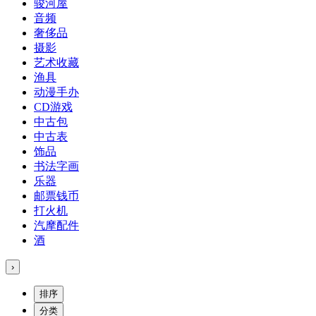
骏河屋
音频
奢侈品
摄影
艺术收藏
渔具
动漫手办
CD游戏
中古包
中古表
饰品
书法字画
乐器
邮票钱币
打火机
汽摩配件
酒
›
排序
分类