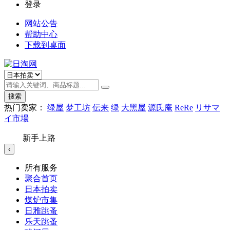
登录
网站公告
帮助中心
下载到桌面
搜索
热门卖家：
绿屋
梦工坊
伝来
绿
大黑屋
源氏庵
ReRe
リサマ
イ市場
新手上路
‹
所有服务
聚合首页
日本拍卖
煤炉市集
日雅跳蚤
乐天跳蚤