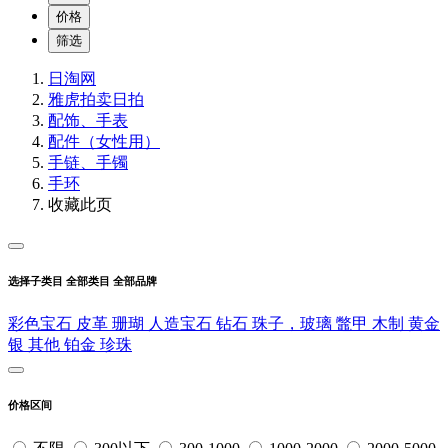
价格
筛选
日淘网
雅虎拍卖
日拍
配饰、手表
配件（女性用）
手链、手镯
手环
收藏此页
选择子类目
全部类目
全部品牌
彩色宝石
皮革
珊瑚
人造宝石
钻石
珠子，玻璃
鼈甲
木制
黄金
银
其他
铂金
珍珠
价格区间