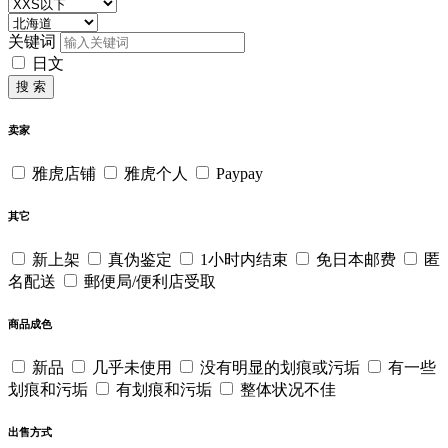
关键词
日文
搜 索
卖家
雅虎店铺
雅虎个人
Paypay
其它
新上架
真伪鉴定
1小时内结束
免日本邮费
匿
名配送
郵便局/便利店受取
商品成色
新品
几乎未使用
没有明显的划痕或污垢
有一些
划痕和污垢
有划痕和污垢
整体状况不佳
出售方式