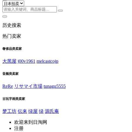
历史搜索
热门卖家
奢侈品类卖家
大黑屋
j00v1961
melcastcojp
音频类卖家
ReRe
リサマイ市場
tunagu5555
古玩字画类卖家
梦工坊
伝来
绿屋
绿
源氏庵
欢迎来到日淘网
注册