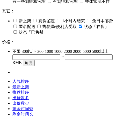
有一些划痕和污垢
有划痕和污垢
整体状况不佳
其它：
新上架
真伪鉴定
1小时内结束
免日本邮费
匿名配送
郵便局/便利店受取
状态「在售」
状态「已售罄」
价格：
不限
300以下
300-1000
1000-2000
2000-5000
5000以上
~
RMB
确 定
人气排序
最新上架
推荐排序
出价数多
出价数少
剩余时间短
剩余时间长