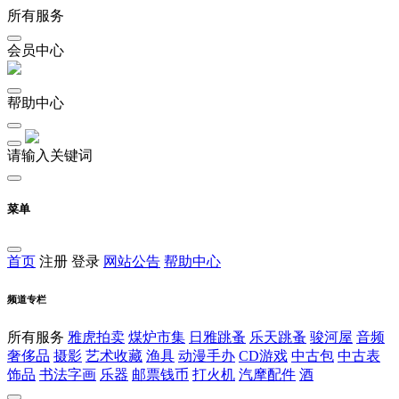
所有服务
会员中心
帮助中心
请输入关键词
菜单
首页
注册
登录
网站公告
帮助中心
频道专栏
所有服务
雅虎拍卖
煤炉市集
日雅跳蚤
乐天跳蚤
骏河屋
音频
奢侈品
摄影
艺术收藏
渔具
动漫手办
CD游戏
中古包
中古表
饰品
书法字画
乐器
邮票钱币
打火机
汽摩配件
酒