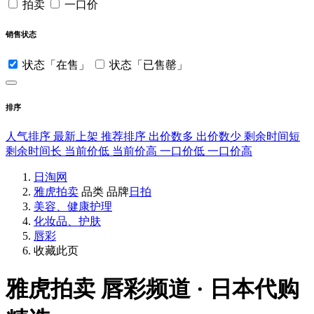
拍卖
一口价
销售状态
状态「在售」
状态「已售罄」
排序
人气排序
最新上架
推荐排序
出价数多
出价数少
剩余时间短
剩余时间长
当前价低
当前价高
一口价低
一口价高
日淘网
雅虎拍卖
品类
品牌
日拍
美容、健康护理
化妆品、护肤
唇彩
收藏此页
雅虎拍卖
唇彩频道 · 日本代购