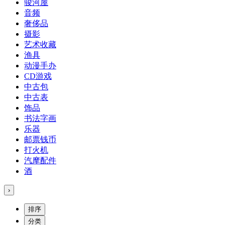
骏河屋
音频
奢侈品
摄影
艺术收藏
渔具
动漫手办
CD游戏
中古包
中古表
饰品
书法字画
乐器
邮票钱币
打火机
汽摩配件
酒
›
排序
分类