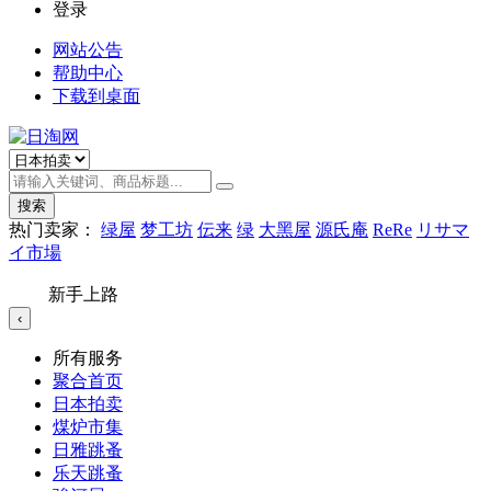
登录
网站公告
帮助中心
下载到桌面
搜索
热门卖家：
绿屋
梦工坊
伝来
绿
大黑屋
源氏庵
ReRe
リサマ
イ市場
新手上路
‹
所有服务
聚合首页
日本拍卖
煤炉市集
日雅跳蚤
乐天跳蚤