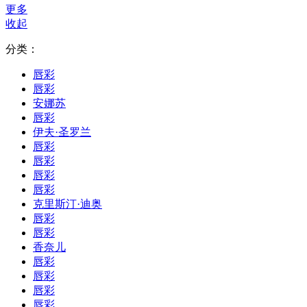
更多
收起
分类：
唇彩
唇彩
安娜苏
唇彩
伊夫·圣罗兰
唇彩
唇彩
唇彩
唇彩
克里斯汀·迪奥
唇彩
唇彩
香奈儿
唇彩
唇彩
唇彩
唇彩