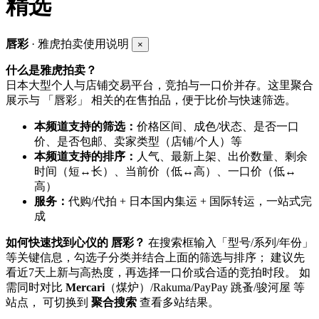
精选
唇彩
· 雅虎拍卖使用说明
×
什么是雅虎拍卖？
日本大型个人与店铺交易平台，竞拍与一口价并存。这里聚合
展示与 「唇彩」 相关的在售拍品，便于比价与快速筛选。
本频道支持的筛选：
价格区间、成色/状态、是否一口
价、是否包邮、卖家类型（店铺/个人）等
本频道支持的排序：
人气、最新上架、出价数量、剩余
时间（短↔长）、当前价（低↔高）、一口价（低↔
高）
服务：
代购/代拍 + 日本国内集运 + 国际转运，一站式完
成
如何快速找到心仪的 唇彩？
在搜索框输入「型号/系列/年份」
等关键信息，勾选子分类并结合上面的筛选与排序； 建议先
看近7天上新与高热度，再选择一口价或合适的竞拍时段。 如
需同时对比
Mercari
（煤炉）/Rakuma/PayPay 跳蚤/骏河屋 等
站点， 可切换到
聚合搜索
查看多站结果。