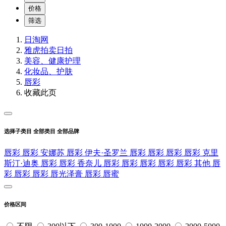
价格
筛选
日淘网
雅虎拍卖
日拍
美容、健康护理
化妆品、护肤
唇彩
收藏此页
选择子类目
全部类目
全部品牌
唇彩
唇彩
安娜苏
唇彩
伊夫·圣罗兰
唇彩
唇彩
唇彩
唇彩
克里
斯汀·迪奥
唇彩
唇彩
香奈儿
唇彩
唇彩
唇彩
唇彩
唇彩
其他
唇
彩
唇彩
唇彩
唇光泽膏
唇彩
唇蜜
价格区间