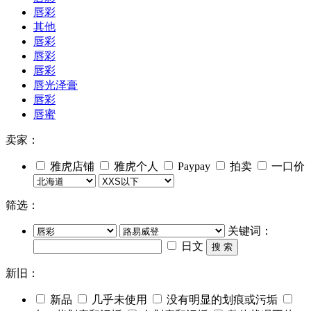
唇彩
其他
唇彩
唇彩
唇彩
唇光泽膏
唇彩
唇蜜
卖家：
雅虎店铺
雅虎个人
Paypay
拍卖
一口价
筛选：
关键词：
日文
搜 索
新旧：
新品
几乎未使用
没有明显的划痕或污垢