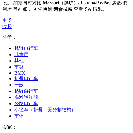
段。 如需同时对比
Mercari
（煤炉）/Rakuma/PayPay 跳蚤/骏
河屋 等站点， 可切换到
聚合搜索
查看多站结果。
更多
收起
分类：
越野自行车
儿童用
其他
车架
BMX
折叠自行车
一般
越野自行车
海滩巡洋舰
公路自行车
小径车（折叠，无分割结构）
车体
卖家：