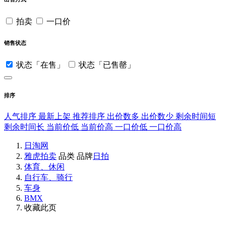
拍卖
一口价
销售状态
状态「在售」
状态「已售罄」
排序
人气排序
最新上架
推荐排序
出价数多
出价数少
剩余时间短
剩余时间长
当前价低
当前价高
一口价低
一口价高
日淘网
雅虎拍卖
品类
品牌
日拍
体育、休闲
自行车、骑行
车身
BMX
收藏此页