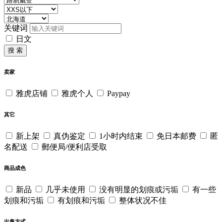
关键词
日文
搜 索
卖家
雅虎店铺
雅虎个人
Paypay
其它
新上架
真伪鉴定
1小时内结束
免日本邮费
匿
名配送
郵便局/便利店受取
商品成色
新品
几乎未使用
没有明显的划痕或污垢
有一些
划痕和污垢
有划痕和污垢
整体状况不佳
出售方式