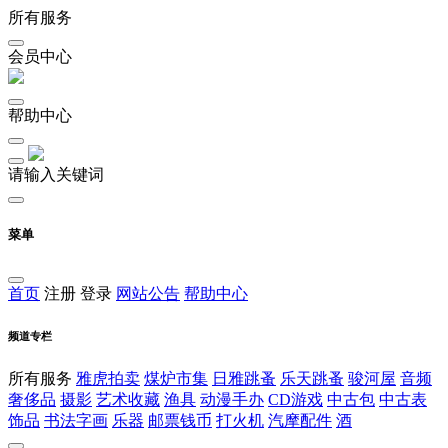
所有服务
会员中心
帮助中心
请输入关键词
菜单
首页
注册
登录
网站公告
帮助中心
频道专栏
所有服务
雅虎拍卖
煤炉市集
日雅跳蚤
乐天跳蚤
骏河屋
音频
奢侈品
摄影
艺术收藏
渔具
动漫手办
CD游戏
中古包
中古表
饰品
书法字画
乐器
邮票钱币
打火机
汽摩配件
酒