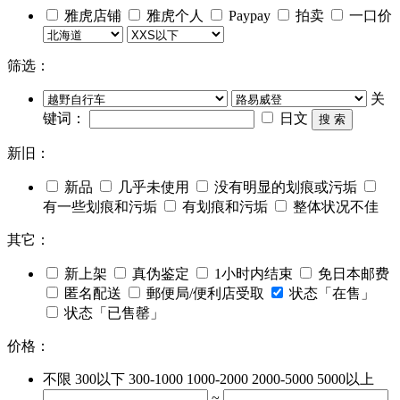
雅虎店铺
雅虎个人
Paypay
拍卖
一口价
筛选：
关
键词：
日文
搜 索
新旧：
新品
几乎未使用
没有明显的划痕或污垢
有一些划痕和污垢
有划痕和污垢
整体状况不佳
其它：
新上架
真伪鉴定
1小时内结束
免日本邮费
匿名配送
郵便局/便利店受取
状态「在售」
状态「已售罄」
价格：
不限
300以下
300-1000
1000-2000
2000-5000
5000以上
~