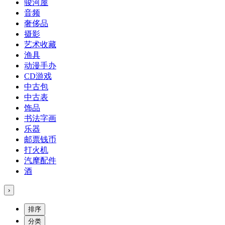
骏河屋
音频
奢侈品
摄影
艺术收藏
渔具
动漫手办
CD游戏
中古包
中古表
饰品
书法字画
乐器
邮票钱币
打火机
汽摩配件
酒
›
排序
分类