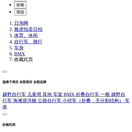
价格
筛选
日淘网
雅虎拍卖
日拍
体育、休闲
自行车、骑行
车身
BMX
收藏此页
选择子类目
全部类目
全部品牌
越野自行车
儿童用
其他
车架
BMX
折叠自行车
一般
越野自
行车
海滩巡洋舰
公路自行车
小径车（折叠，无分割结构）
车
体
价格区间