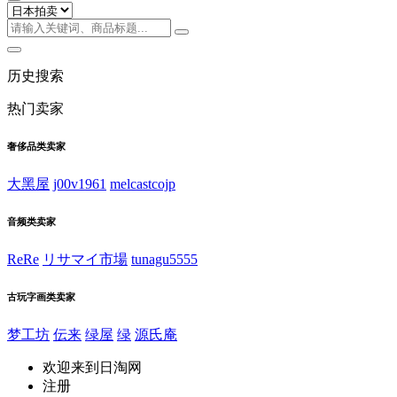
历史搜索
热门卖家
奢侈品类卖家
大黑屋
j00v1961
melcastcojp
音频类卖家
ReRe
リサマイ市場
tunagu5555
古玩字画类卖家
梦工坊
伝来
绿屋
绿
源氏庵
欢迎来到日淘网
注册