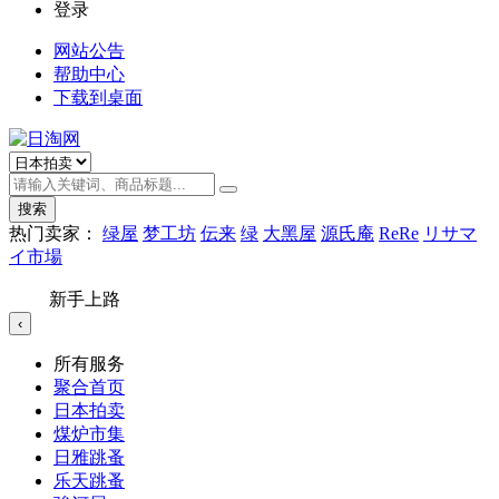
登录
网站公告
帮助中心
下载到桌面
搜索
热门卖家：
绿屋
梦工坊
伝来
绿
大黑屋
源氏庵
ReRe
リサマ
イ市場
新手上路
‹
所有服务
聚合首页
日本拍卖
煤炉市集
日雅跳蚤
乐天跳蚤