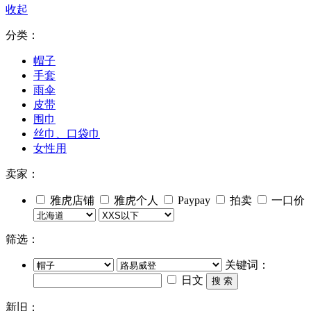
收起
分类：
帽子
手套
雨伞
皮带
围巾
丝巾、口袋巾
女性用
卖家：
雅虎店铺
雅虎个人
Paypay
拍卖
一口价
筛选：
关键词：
日文
搜 索
新旧：