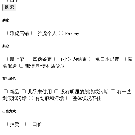
日文
搜 索
卖家
雅虎店铺
雅虎个人
Paypay
其它
新上架
真伪鉴定
1小时内结束
免日本邮费
匿
名配送
郵便局/便利店受取
商品成色
新品
几乎未使用
没有明显的划痕或污垢
有一些
划痕和污垢
有划痕和污垢
整体状况不佳
出售方式
拍卖
一口价