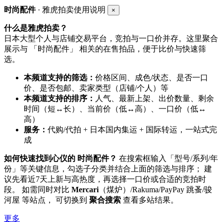
时尚配件
· 雅虎拍卖使用说明
×
什么是雅虎拍卖？
日本大型个人与店铺交易平台，竞拍与一口价并存。这里聚合
展示与 「时尚配件」 相关的在售拍品，便于比价与快速筛
选。
本频道支持的筛选：
价格区间、成色/状态、是否一口
价、是否包邮、卖家类型（店铺/个人）等
本频道支持的排序：
人气、最新上架、出价数量、剩余
时间（短↔长）、当前价（低↔高）、一口价（低↔
高）
服务：
代购/代拍 + 日本国内集运 + 国际转运，一站式完
成
如何快速找到心仪的 时尚配件？
在搜索框输入「型号/系列/年
份」等关键信息，勾选子分类并结合上面的筛选与排序； 建
议先看近7天上新与高热度，再选择一口价或合适的竞拍时
段。 如需同时对比
Mercari
（煤炉）/Rakuma/PayPay 跳蚤/骏
河屋 等站点， 可切换到
聚合搜索
查看多站结果。
更多