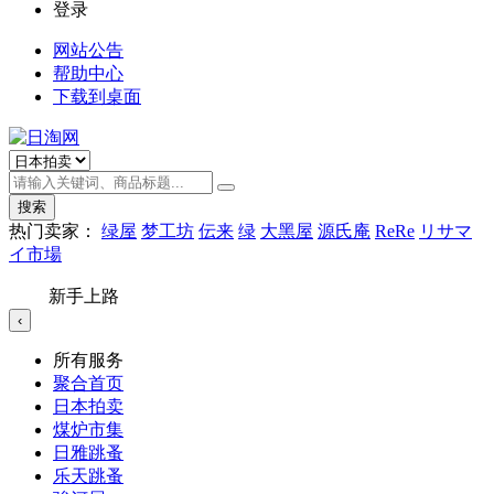
登录
网站公告
帮助中心
下载到桌面
搜索
热门卖家：
绿屋
梦工坊
伝来
绿
大黑屋
源氏庵
ReRe
リサマ
イ市場
新手上路
‹
所有服务
聚合首页
日本拍卖
煤炉市集
日雅跳蚤
乐天跳蚤