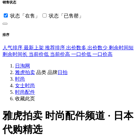
销售状态
状态「在售」
状态「已售罄」
排序
人气排序
最新上架
推荐排序
出价数多
出价数少
剩余时间短
剩余时间长
当前价低
当前价高
一口价低
一口价高
日淘网
雅虎拍卖
品类
品牌
日拍
时尚
女士时尚
时尚配件
收藏此页
雅虎拍卖
时尚配件频道 · 日本
代购精选