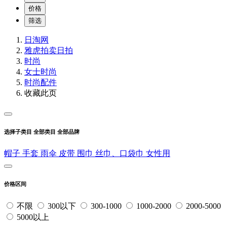
价格
筛选
日淘网
雅虎拍卖
日拍
时尚
女士时尚
时尚配件
收藏此页
选择子类目
全部类目
全部品牌
帽子
手套
雨伞
皮带
围巾
丝巾、口袋巾
女性用
价格区间
不限
300以下
300-1000
1000-2000
2000-5000
5000以上