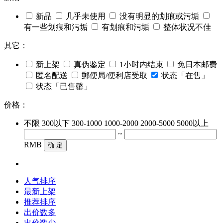
新品
几乎未使用
没有明显的划痕或污垢
有一些划痕和污垢
有划痕和污垢
整体状况不佳
其它：
新上架
真伪鉴定
1小时内结束
免日本邮费
匿名配送
郵便局/便利店受取
状态「在售」
状态「已售罄」
价格：
不限
300以下
300-1000
1000-2000
2000-5000
5000以上
~
RMB
确 定
人气排序
最新上架
推荐排序
出价数多
出价数少