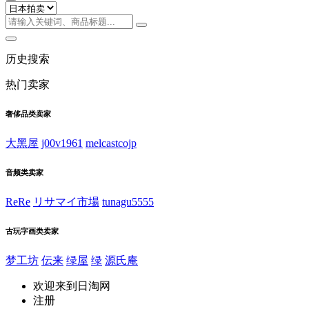
历史搜索
热门卖家
奢侈品类卖家
大黑屋
j00v1961
melcastcojp
音频类卖家
ReRe
リサマイ市場
tunagu5555
古玩字画类卖家
梦工坊
伝来
绿屋
绿
源氏庵
欢迎来到日淘网
注册