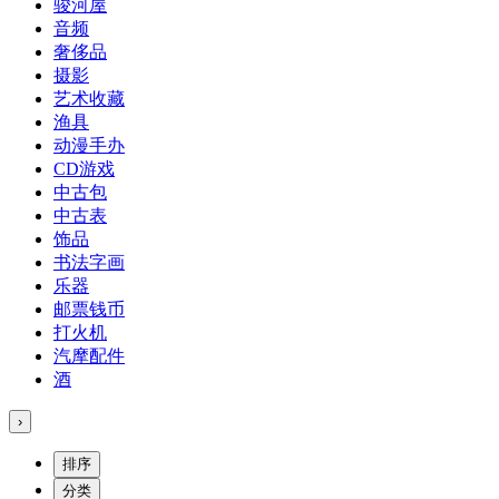
骏河屋
音频
奢侈品
摄影
艺术收藏
渔具
动漫手办
CD游戏
中古包
中古表
饰品
书法字画
乐器
邮票钱币
打火机
汽摩配件
酒
›
排序
分类