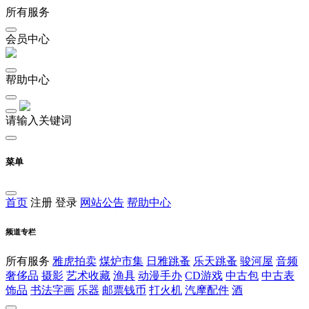
所有服务
会员中心
帮助中心
请输入关键词
菜单
首页
注册
登录
网站公告
帮助中心
频道专栏
所有服务
雅虎拍卖
煤炉市集
日雅跳蚤
乐天跳蚤
骏河屋
音频
奢侈品
摄影
艺术收藏
渔具
动漫手办
CD游戏
中古包
中古表
饰品
书法字画
乐器
邮票钱币
打火机
汽摩配件
酒