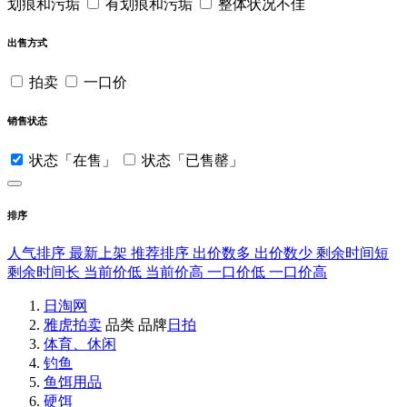
划痕和污垢
有划痕和污垢
整体状况不佳
出售方式
拍卖
一口价
销售状态
状态「在售」
状态「已售罄」
排序
人气排序
最新上架
推荐排序
出价数多
出价数少
剩余时间短
剩余时间长
当前价低
当前价高
一口价低
一口价高
日淘网
雅虎拍卖
品类
品牌
日拍
体育、休闲
钓鱼
鱼饵用品
硬饵