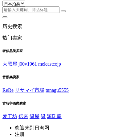
历史搜索
热门卖家
奢侈品类卖家
大黑屋
j00v1961
melcastcojp
音频类卖家
ReRe
リサマイ市場
tunagu5555
古玩字画类卖家
梦工坊
伝来
绿屋
绿
源氏庵
欢迎来到日淘网
注册