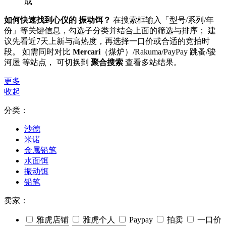
成
如何快速找到心仪的 振动饵？
在搜索框输入「型号/系列/年
份」等关键信息，勾选子分类并结合上面的筛选与排序； 建
议先看近7天上新与高热度，再选择一口价或合适的竞拍时
段。 如需同时对比
Mercari
（煤炉）/Rakuma/PayPay 跳蚤/骏
河屋 等站点， 可切换到
聚合搜索
查看多站结果。
更多
收起
分类：
沙德
米诺
金属铅笔
水面饵
振动饵
铅笔
卖家：
雅虎店铺
雅虎个人
Paypay
拍卖
一口价