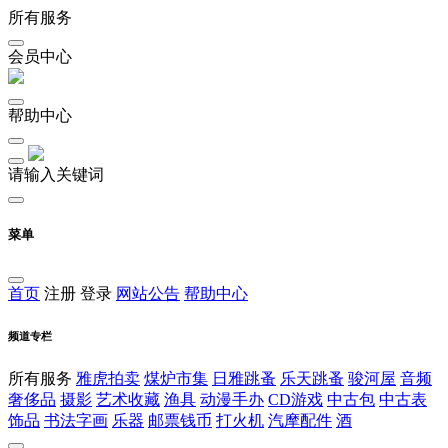
所有服务
会员中心
帮助中心
请输入关键词
菜单
首页
注册
登录
网站公告
帮助中心
频道专栏
所有服务
雅虎拍卖
煤炉市集
日雅跳蚤
乐天跳蚤
骏河屋
音频
奢侈品
摄影
艺术收藏
渔具
动漫手办
CD游戏
中古包
中古表
饰品
书法字画
乐器
邮票钱币
打火机
汽摩配件
酒