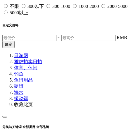
不限
300以下
300-1000
1000-2000
2000-5000
5000以上
自定义价格
~
RMB
确定
日淘网
雅虎拍卖
日拍
体育、休闲
钓鱼
鱼饵用品
硬饵
海水
振动饵
收藏此页
分类与关键词
全部类目
全部品牌