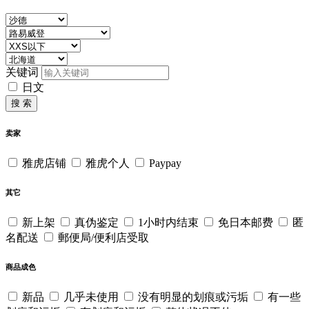
关键词
日文
搜 索
卖家
雅虎店铺
雅虎个人
Paypay
其它
新上架
真伪鉴定
1小时内结束
免日本邮费
匿
名配送
郵便局/便利店受取
商品成色
新品
几乎未使用
没有明显的划痕或污垢
有一些