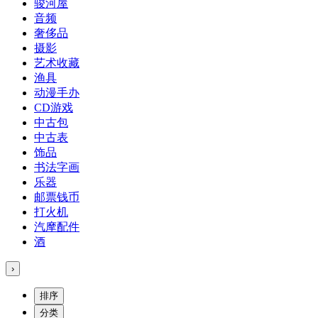
骏河屋
音频
奢侈品
摄影
艺术收藏
渔具
动漫手办
CD游戏
中古包
中古表
饰品
书法字画
乐器
邮票钱币
打火机
汽摩配件
酒
›
排序
分类