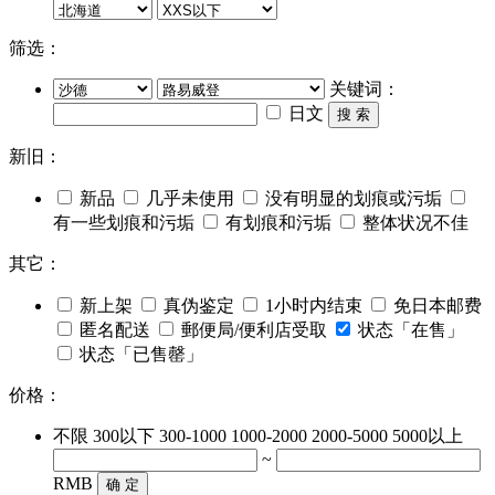
筛选：
关键词：
日文
搜 索
新旧：
新品
几乎未使用
没有明显的划痕或污垢
有一些划痕和污垢
有划痕和污垢
整体状况不佳
其它：
新上架
真伪鉴定
1小时内结束
免日本邮费
匿名配送
郵便局/便利店受取
状态「在售」
状态「已售罄」
价格：
不限
300以下
300-1000
1000-2000
2000-5000
5000以上
~
RMB
确 定