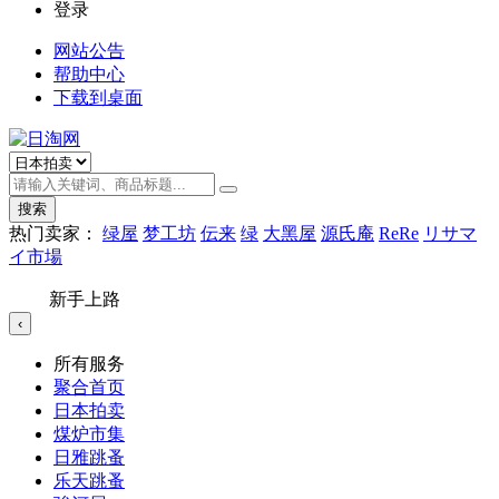
登录
网站公告
帮助中心
下载到桌面
搜索
热门卖家：
绿屋
梦工坊
伝来
绿
大黑屋
源氏庵
ReRe
リサマ
イ市場
新手上路
‹
所有服务
聚合首页
日本拍卖
煤炉市集
日雅跳蚤
乐天跳蚤