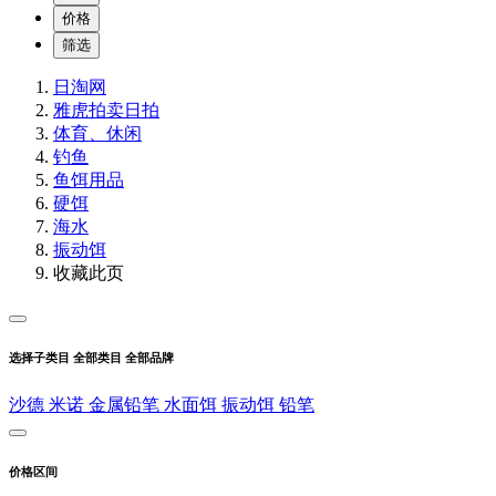
价格
筛选
日淘网
雅虎拍卖
日拍
体育、休闲
钓鱼
鱼饵用品
硬饵
海水
振动饵
收藏此页
选择子类目
全部类目
全部品牌
沙德
米诺
金属铅笔
水面饵
振动饵
铅笔
价格区间