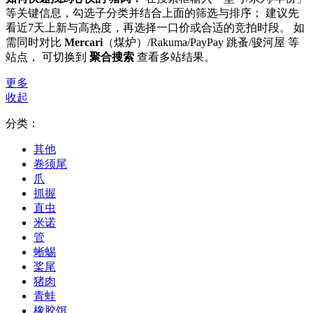
等关键信息，勾选子分类并结合上面的筛选与排序； 建议先
看近7天上新与高热度，再选择一口价或合适的竞拍时段。 如
需同时对比
Mercari
（煤炉）/Rakuma/PayPay 跳蚤/骏河屋 等
站点， 可切换到
聚合搜索
查看多站结果。
更多
收起
分类：
其他
卷须尾
爪
抓握
直虫
米诺
管
蜥蜴
桨尾
猪肉
青蛙
橡胶饵