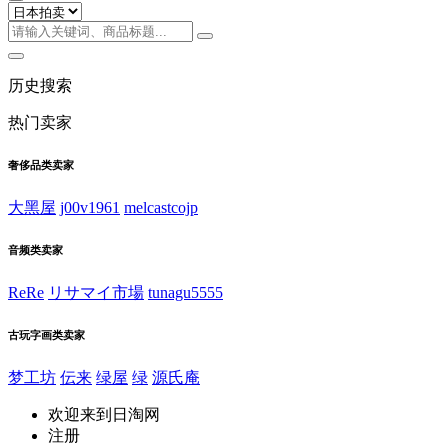
历史搜索
热门卖家
奢侈品类卖家
大黑屋
j00v1961
melcastcojp
音频类卖家
ReRe
リサマイ市場
tunagu5555
古玩字画类卖家
梦工坊
伝来
绿屋
绿
源氏庵
欢迎来到日淘网
注册