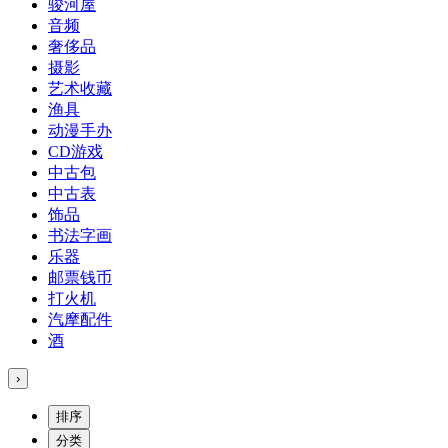
骏河屋
音频
奢侈品
摄影
艺术收藏
渔具
动漫手办
CD游戏
中古包
中古表
饰品
书法字画
乐器
邮票钱币
打火机
汽摩配件
酒
›
排序
分类