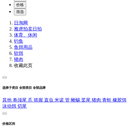
价格
筛选
日淘网
雅虎拍卖
日拍
体育、休闲
钓鱼
鱼饵用品
软饵
猪肉
收藏此页
选择子类目
全部类目
全部品牌
其他
卷须尾
爪
抓握
直虫
米诺
管
蜥蜴
桨尾
猪肉
青蛙
橡胶饵
泳动饵
切尾
价格区间