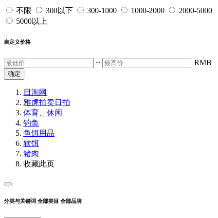
不限
300以下
300-1000
1000-2000
2000-5000
5000以上
自定义价格
~
RMB
确定
日淘网
雅虎拍卖
日拍
体育、休闲
钓鱼
鱼饵用品
软饵
猪肉
收藏此页
分类与关键词
全部类目
全部品牌