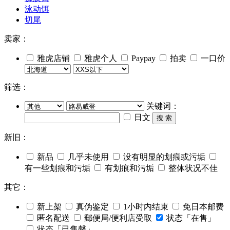
泳动饵
切尾
卖家：
雅虎店铺
雅虎个人
Paypay
拍卖
一口价
筛选：
关键词：
日文
搜 索
新旧：
新品
几乎未使用
没有明显的划痕或污垢
有一些划痕和污垢
有划痕和污垢
整体状况不佳
其它：
新上架
真伪鉴定
1小时内结束
免日本邮费
匿名配送
郵便局/便利店受取
状态「在售」
状态「已售罄」