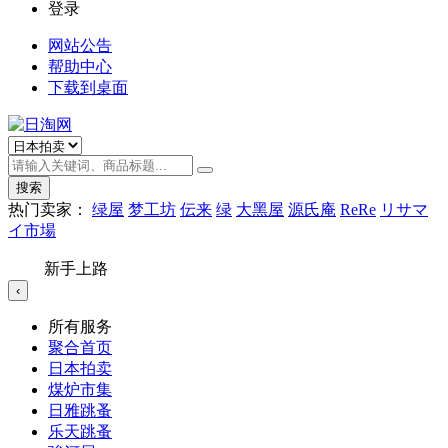
登录
网站公告
帮助中心
下载到桌面
搜索
热门卖家：
绿屋
梦工坊
伝来
绿
大黑屋
源氏庵
ReRe
リサマ
イ市場
新手上路
‹
所有服务
聚合首页
日本拍卖
煤炉市集
日雅跳蚤
乐天跳蚤