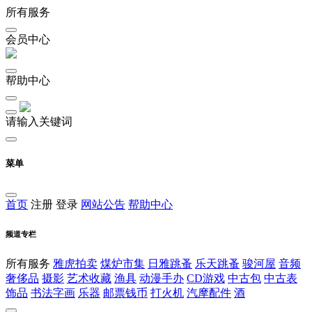
所有服务
会员中心
帮助中心
请输入关键词
菜单
首页
注册
登录
网站公告
帮助中心
频道专栏
所有服务
雅虎拍卖
煤炉市集
日雅跳蚤
乐天跳蚤
骏河屋
音频
奢侈品
摄影
艺术收藏
渔具
动漫手办
CD游戏
中古包
中古表
饰品
书法字画
乐器
邮票钱币
打火机
汽摩配件
酒