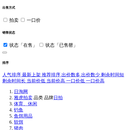
出售方式
拍卖
一口价
销售状态
状态「在售」
状态「已售罄」
排序
人气排序
最新上架
推荐排序
出价数多
出价数少
剩余时间短
剩余时间长
当前价低
当前价高
一口价低
一口价高
日淘网
雅虎拍卖
品类
品牌
日拍
体育、休闲
钓鱼
鱼饵用品
软饵
猪肉