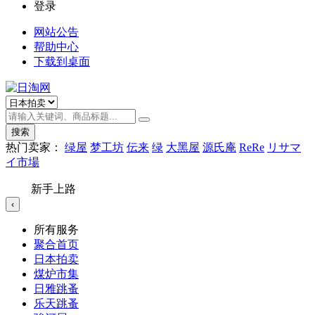
登录
网站公告
帮助中心
下载到桌面
搜索
热门卖家：
绿屋
梦工坊
伝来
绿
大黑屋
源氏庵
ReRe
リサマ
イ市場
新手上路
‹
所有服务
聚合首页
日本拍卖
煤炉市集
日雅跳蚤
乐天跳蚤