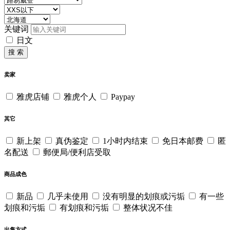
关键词
日文
搜 索
卖家
雅虎店铺
雅虎个人
Paypay
其它
新上架
真伪鉴定
1小时内结束
免日本邮费
匿
名配送
郵便局/便利店受取
商品成色
新品
几乎未使用
没有明显的划痕或污垢
有一些
划痕和污垢
有划痕和污垢
整体状况不佳
出售方式