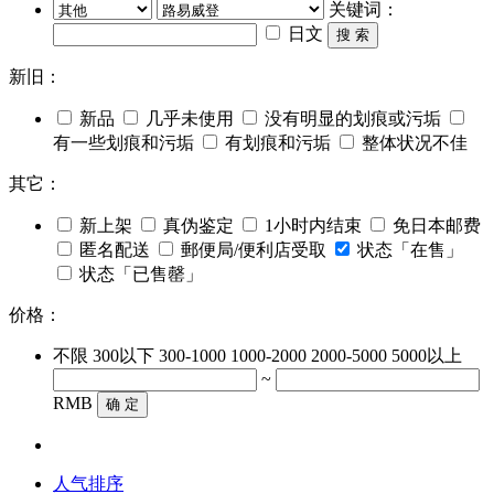
关键词：
日文
搜 索
新旧：
新品
几乎未使用
没有明显的划痕或污垢
有一些划痕和污垢
有划痕和污垢
整体状况不佳
其它：
新上架
真伪鉴定
1小时内结束
免日本邮费
匿名配送
郵便局/便利店受取
状态「在售」
状态「已售罄」
价格：
不限
300以下
300-1000
1000-2000
2000-5000
5000以上
~
RMB
确 定
人气排序