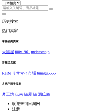
历史搜索
热门卖家
奢侈品类卖家
大黑屋
j00v1961
melcastcojp
音频类卖家
ReRe
リサマイ市場
tunagu5555
古玩字画类卖家
梦工坊
伝来
绿屋
绿
源氏庵
欢迎来到日淘网
注册