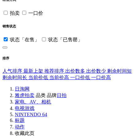
拍卖
一口价
销售状态
状态「在售」
状态「已售罄」
排序
人气排序
最新上架
推荐排序
出价数多
出价数少
剩余时间短
剩余时间长
当前价低
当前价高
一口价低
一口价高
日淘网
雅虎拍卖
品类
品牌
日拍
家电、AV、相机
电视游戏
NINTENDO 64
标题
动作
收藏此页