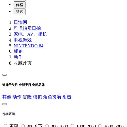
价格
筛选
日淘网
雅虎拍卖
日拍
家电、AV、相机
电视游戏
NINTENDO 64
标题
动作
收藏此页
选择子类目
全部类目
全部品牌
其他
动作
冒险
模拟
角色扮演
射击
价格区间
不限
300以下
300-1000
1000-2000
2000-5000