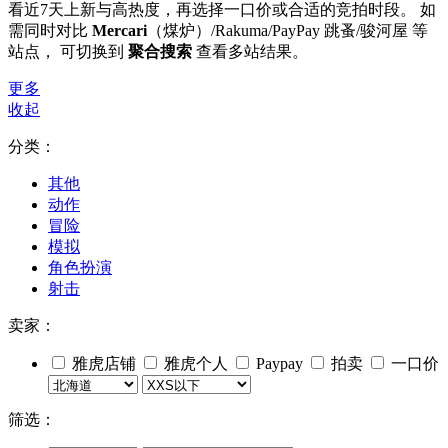
看近7天上新与高热度，再选择一口价或合适的竞拍时段。 如
需同时对比
Mercari
（煤炉）/Rakuma/PayPay 跳蚤/骏河屋 等
站点， 可切换到
聚合搜索
查看多站结果。
更多
收起
分类：
其他
动作
冒险
模拟
角色扮演
射击
卖家：
雅虎店铺
雅虎个人
Paypay
拍卖
一口价
筛选：