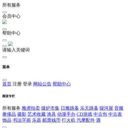
所有服务
会员中心
帮助中心
请输入关键词
菜单
首页
注册
登录
网站公告
帮助中心
频道专栏
所有服务
雅虎拍卖
煤炉市集
日雅跳蚤
乐天跳蚤
骏河屋
音频
奢侈品
摄影
艺术收藏
渔具
动漫手办
CD游戏
中古包
中古表
饰品
书法字画
乐器
邮票钱币
打火机
汽摩配件
酒