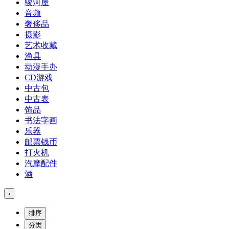
骏河屋
音频
奢侈品
摄影
艺术收藏
渔具
动漫手办
CD游戏
中古包
中古表
饰品
书法字画
乐器
邮票钱币
打火机
汽摩配件
酒
›
排序
分类