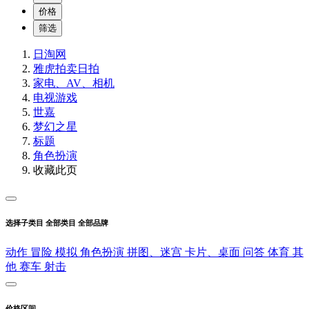
价格
筛选
日淘网
雅虎拍卖
日拍
家电、AV、相机
电视游戏
世嘉
梦幻之星
标题
角色扮演
收藏此页
选择子类目
全部类目
全部品牌
动作
冒险
模拟
角色扮演
拼图、迷宫
卡片、桌面
问答
体育
其
他
赛车
射击
价格区间