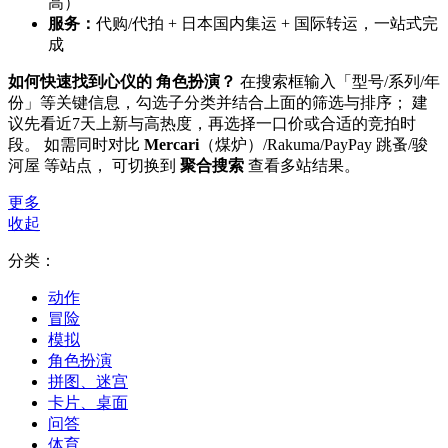
高）
服务：
代购/代拍 + 日本国内集运 + 国际转运，一站式完
成
如何快速找到心仪的 角色扮演？
在搜索框输入「型号/系列/年
份」等关键信息，勾选子分类并结合上面的筛选与排序； 建
议先看近7天上新与高热度，再选择一口价或合适的竞拍时
段。 如需同时对比
Mercari
（煤炉）/Rakuma/PayPay 跳蚤/骏
河屋 等站点， 可切换到
聚合搜索
查看多站结果。
更多
收起
分类：
动作
冒险
模拟
角色扮演
拼图、迷宫
卡片、桌面
问答
体育