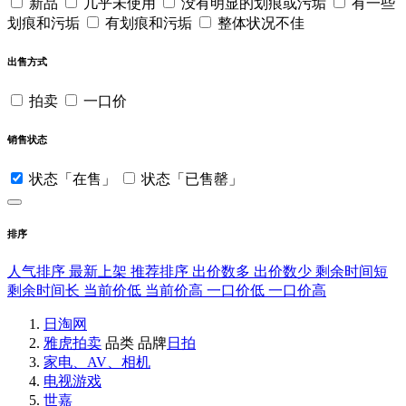
新品
几乎未使用
没有明显的划痕或污垢
有一些
划痕和污垢
有划痕和污垢
整体状况不佳
出售方式
拍卖
一口价
销售状态
状态「在售」
状态「已售罄」
排序
人气排序
最新上架
推荐排序
出价数多
出价数少
剩余时间短
剩余时间长
当前价低
当前价高
一口价低
一口价高
日淘网
雅虎拍卖
品类
品牌
日拍
家电、AV、相机
电视游戏
世嘉