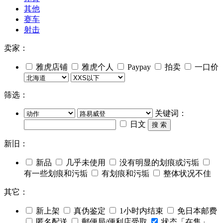
其他
赛车
射击
卖家：
雅虎店铺
雅虎个人
Paypay
拍卖
一口价
筛选：
关键词：
日文
搜 索
新旧：
新品
几乎未使用
没有明显的划痕或污垢
有一些划痕和污垢
有划痕和污垢
整体状况不佳
其它：
新上架
真伪鉴定
1小时内结束
免日本邮费
匿名配送
郵便局/便利店受取
状态「在售」