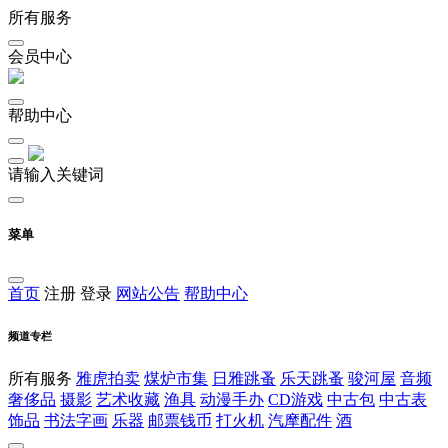
所有服务
会员中心
帮助中心
请输入关键词
菜单
首页
注册
登录
网站公告
帮助中心
频道专栏
所有服务
雅虎拍卖
煤炉市集
日雅跳蚤
乐天跳蚤
骏河屋
音频
奢侈品
摄影
艺术收藏
渔具
动漫手办
CD游戏
中古包
中古表
饰品
书法字画
乐器
邮票钱币
打火机
汽摩配件
酒