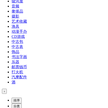
骏河屋
音频
奢侈品
摄影
艺术收藏
渔具
动漫手办
CD游戏
中古包
中古表
饰品
书法字画
乐器
邮票钱币
打火机
汽摩配件
酒
›
排序
分类