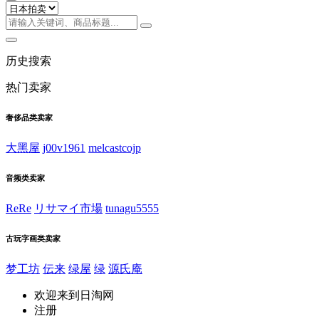
历史搜索
热门卖家
奢侈品类卖家
大黑屋
j00v1961
melcastcojp
音频类卖家
ReRe
リサマイ市場
tunagu5555
古玩字画类卖家
梦工坊
伝来
绿屋
绿
源氏庵
欢迎来到日淘网
注册