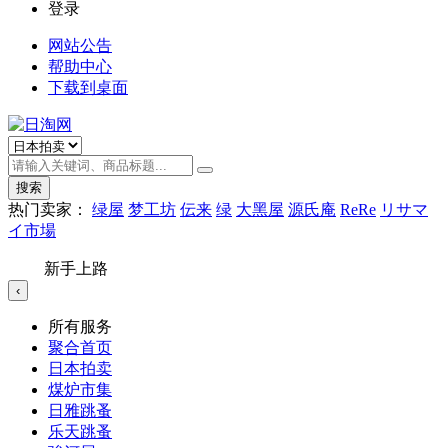
登录
网站公告
帮助中心
下载到桌面
搜索
热门卖家：
绿屋
梦工坊
伝来
绿
大黑屋
源氏庵
ReRe
リサマ
イ市場
新手上路
‹
所有服务
聚合首页
日本拍卖
煤炉市集
日雅跳蚤
乐天跳蚤