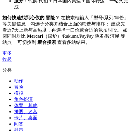
服务：
代购/代拍 + 日本国内集运 + 国际转运，一站式完
成
如何快速找到心仪的 冒险？
在搜索框输入「型号/系列/年份」
等关键信息，勾选子分类并结合上面的筛选与排序； 建议先
看近7天上新与高热度，再选择一口价或合适的竞拍时段。 如
需同时对比
Mercari
（煤炉）/Rakuma/PayPay 跳蚤/骏河屋 等
站点， 可切换到
聚合搜索
查看多站结果。
更多
收起
分类：
动作
冒险
模拟
角色扮演
体育、其他
拼图、迷宫
卡片、桌面
问答
射击