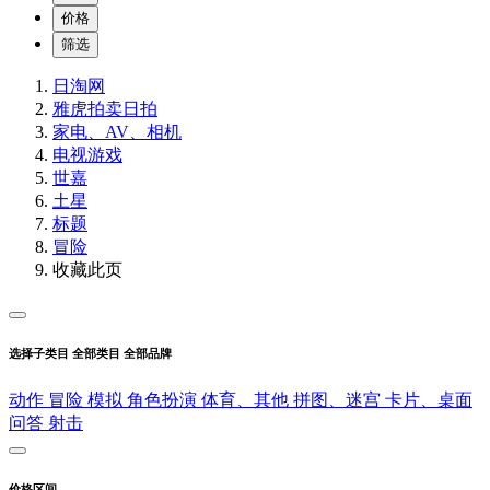
价格
筛选
日淘网
雅虎拍卖
日拍
家电、AV、相机
电视游戏
世嘉
土星
标题
冒险
收藏此页
选择子类目
全部类目
全部品牌
动作
冒险
模拟
角色扮演
体育、其他
拼图、迷宫
卡片、桌面
问答
射击
价格区间