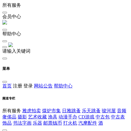
所有服务
会员中心
帮助中心
请输入关键词
菜单
首页
注册
登录
网站公告
帮助中心
频道专栏
所有服务
雅虎拍卖
煤炉市集
日雅跳蚤
乐天跳蚤
骏河屋
音频
奢侈品
摄影
艺术收藏
渔具
动漫手办
CD游戏
中古包
中古表
饰品
书法字画
乐器
邮票钱币
打火机
汽摩配件
酒