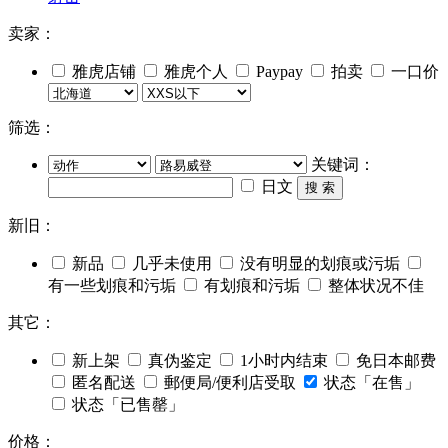
卖家：
雅虎店铺
雅虎个人
Paypay
拍卖
一口价
筛选：
关键词：
日文
搜 索
新旧：
新品
几乎未使用
没有明显的划痕或污垢
有一些划痕和污垢
有划痕和污垢
整体状况不佳
其它：
新上架
真伪鉴定
1小时内结束
免日本邮费
匿名配送
郵便局/便利店受取
状态「在售」
状态「已售罄」
价格：