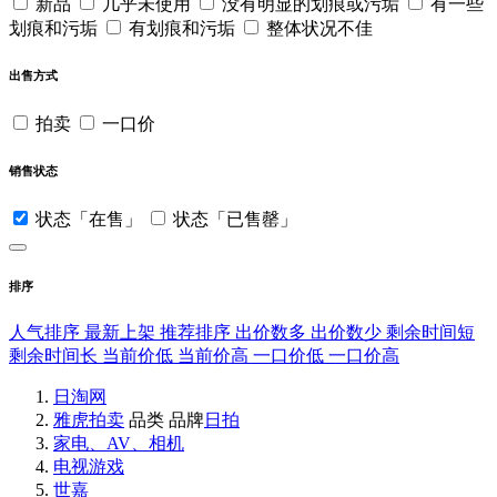
新品
几乎未使用
没有明显的划痕或污垢
有一些
划痕和污垢
有划痕和污垢
整体状况不佳
出售方式
拍卖
一口价
销售状态
状态「在售」
状态「已售罄」
排序
人气排序
最新上架
推荐排序
出价数多
出价数少
剩余时间短
剩余时间长
当前价低
当前价高
一口价低
一口价高
日淘网
雅虎拍卖
品类
品牌
日拍
家电、AV、相机
电视游戏
世嘉