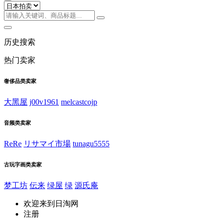
历史搜索
热门卖家
奢侈品类卖家
大黑屋
j00v1961
melcastcojp
音频类卖家
ReRe
リサマイ市場
tunagu5555
古玩字画类卖家
梦工坊
伝来
绿屋
绿
源氏庵
欢迎来到日淘网
注册