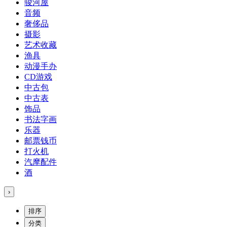
骏河屋
音频
奢侈品
摄影
艺术收藏
渔具
动漫手办
CD游戏
中古包
中古表
饰品
书法字画
乐器
邮票钱币
打火机
汽摩配件
酒
›
排序
分类