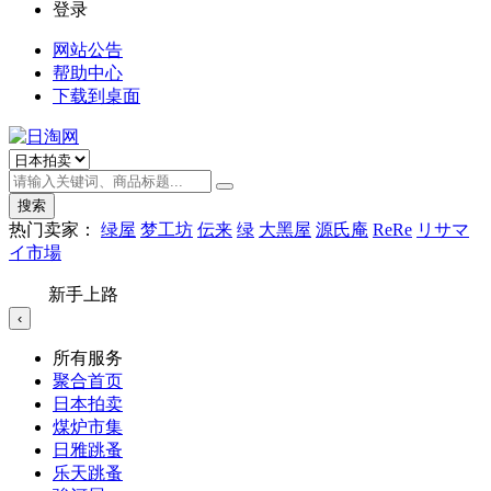
登录
网站公告
帮助中心
下载到桌面
搜索
热门卖家：
绿屋
梦工坊
伝来
绿
大黑屋
源氏庵
ReRe
リサマ
イ市場
新手上路
‹
所有服务
聚合首页
日本拍卖
煤炉市集
日雅跳蚤
乐天跳蚤