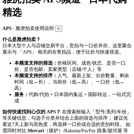
精选
APS
· 雅虎拍卖使用说明
×
什么是雅虎拍卖？
日本大型个人与店铺交易平台，竞拍与一口价并存。这里聚合
展示与 「APS」 相关的在售拍品，便于比价与快速筛选。
本频道支持的筛选：
价格区间、成色/状态、是否一口
价、是否包邮、卖家类型（店铺/个人）等
本频道支持的排序：
人气、最新上架、出价数量、剩余
时间（短↔长）、当前价（低↔高）、一口价（低↔
高）
服务：
代购/代拍 + 日本国内集运 + 国际转运，一站式完
成
如何快速找到心仪的 APS？
在搜索框输入「型号/系列/年份」
等关键信息，勾选子分类并结合上面的筛选与排序； 建议先
看近7天上新与高热度，再选择一口价或合适的竞拍时段。 如
需同时对比
Mercari
（煤炉）/Rakuma/PayPay 跳蚤/骏河屋 等