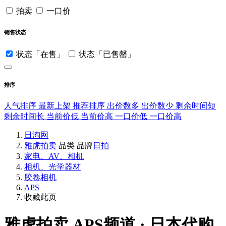
拍卖
一口价
销售状态
状态「在售」
状态「已售罄」
排序
人气排序
最新上架
推荐排序
出价数多
出价数少
剩余时间短
剩余时间长
当前价低
当前价高
一口价低
一口价高
日淘网
雅虎拍卖
品类
品牌
日拍
家电、AV、相机
相机、光学器材
胶卷相机
APS
收藏此页
雅虎拍卖
APS频道 · 日本代购