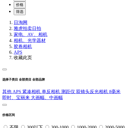
价格
筛选
日淘网
雅虎拍卖
日拍
家电、AV、相机
相机、光学器材
胶卷相机
APS
收藏此页
选择子类目
全部类目
全部品牌
其他
APS
紧凑相机
单反相机
测距仪
双镜头反光相机
8毫米
即时、宝丽来
大画幅、中画幅
价格区间
不限
300以下
300-1000
1000-2000
2000-5000