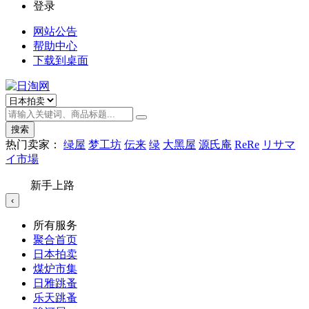
登录
网站公告
帮助中心
下载到桌面
搜索
热门卖家：
绿屋
梦工坊
伝来
绿
大黑屋
源氏庵
ReRe
リサマ
イ市場
新手上路
‹
所有服务
聚合首页
日本拍卖
煤炉市集
日雅跳蚤
乐天跳蚤