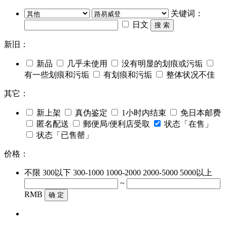
关键词：
日文
搜 索
新旧：
新品
几乎未使用
没有明显的划痕或污垢
有一些划痕和污垢
有划痕和污垢
整体状况不佳
其它：
新上架
真伪鉴定
1小时内结束
免日本邮费
匿名配送
郵便局/便利店受取
状态「在售」
状态「已售罄」
价格：
不限
300以下
300-1000
1000-2000
2000-5000
5000以上
~
RMB
确 定