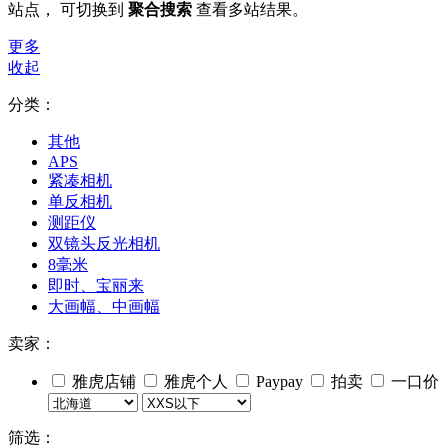
站点， 可切换到
聚合搜索
查看多站结果。
更多
收起
分类：
其他
APS
紧凑相机
单反相机
测距仪
双镜头反光相机
8毫米
即时、宝丽来
大画幅、中画幅
卖家：
雅虎店铺
雅虎个人
Paypay
拍卖
一口价
筛选：