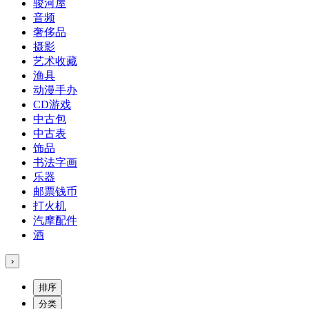
骏河屋
音频
奢侈品
摄影
艺术收藏
渔具
动漫手办
CD游戏
中古包
中古表
饰品
书法字画
乐器
邮票钱币
打火机
汽摩配件
酒
›
排序
分类