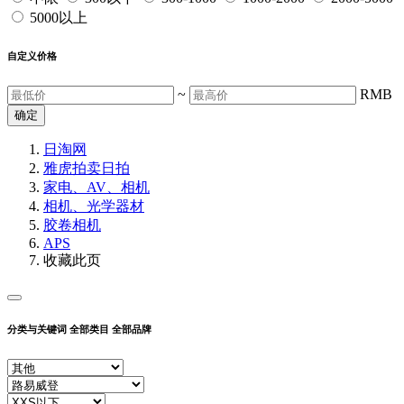
5000以上
自定义价格
~
RMB
确定
日淘网
雅虎拍卖
日拍
家电、AV、相机
相机、光学器材
胶卷相机
APS
收藏此页
分类与关键词
全部类目
全部品牌