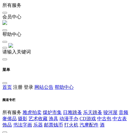
所有服务
会员中心
帮助中心
请输入关键词
菜单
首页
注册
登录
网站公告
帮助中心
频道专栏
所有服务
雅虎拍卖
煤炉市集
日雅跳蚤
乐天跳蚤
骏河屋
音频
奢侈品
摄影
艺术收藏
渔具
动漫手办
CD游戏
中古包
中古表
饰品
书法字画
乐器
邮票钱币
打火机
汽摩配件
酒