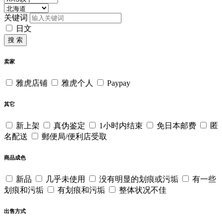
关键词
日文
搜 索
卖家
雅虎店铺
雅虎个人
Paypay
其它
新上架
真伪鉴定
1小时内结束
免日本邮费
匿
名配送
郵便局/便利店受取
商品成色
新品
几乎未使用
没有明显的划痕或污垢
有一些
划痕和污垢
有划痕和污垢
整体状况不佳
出售方式