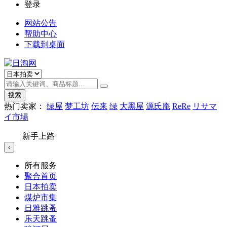
登录
网站公告
帮助中心
下载到桌面
搜索
热门卖家：
绿屋
梦工坊
伝来
绿
大黑屋
源氏庵
ReRe
リサマ
イ市場
新手上路
‹
所有服务
聚合首页
日本拍卖
煤炉市集
日雅跳蚤
乐天跳蚤