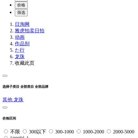
价格
筛选
日淘网
雅虎拍卖
日拍
动画
作品别
た行
龙珠
收藏此页
选择子类目
全部类目
全部品牌
其他
龙珠
价格区间
不限
300以下
300-1000
1000-2000
2000-5000