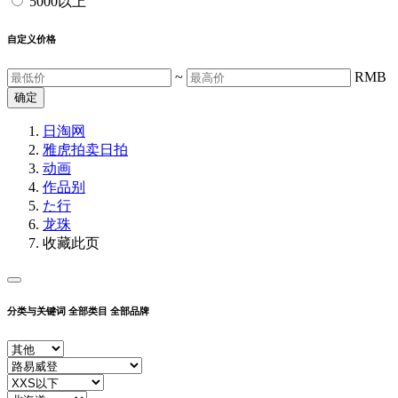
5000以上
自定义价格
~
RMB
确定
日淘网
雅虎拍卖
日拍
动画
作品别
た行
龙珠
收藏此页
分类与关键词
全部类目
全部品牌