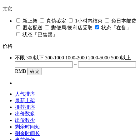
其它：
新上架
真伪鉴定
1小时内结束
免日本邮费
匿名配送
郵便局/便利店受取
状态「在售」
状态「已售罄」
价格：
不限
300以下
300-1000
1000-2000
2000-5000
5000以上
~
RMB
确 定
人气排序
最新上架
推荐排序
出价数多
出价数少
剩余时间短
剩余时间长
当前价低