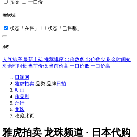
拍卖
一口价
销售状态
状态「在售」
状态「已售罄」
排序
人气排序
最新上架
推荐排序
出价数多
出价数少
剩余时间短
剩余时间长
当前价低
当前价高
一口价低
一口价高
日淘网
雅虎拍卖
品类
品牌
日拍
动画
作品别
た行
龙珠
收藏此页
雅虎拍卖
龙珠频道 · 日本代购