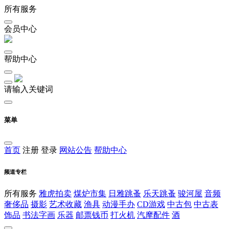
所有服务
会员中心
帮助中心
请输入关键词
菜单
首页
注册
登录
网站公告
帮助中心
频道专栏
所有服务
雅虎拍卖
煤炉市集
日雅跳蚤
乐天跳蚤
骏河屋
音频
奢侈品
摄影
艺术收藏
渔具
动漫手办
CD游戏
中古包
中古表
饰品
书法字画
乐器
邮票钱币
打火机
汽摩配件
酒