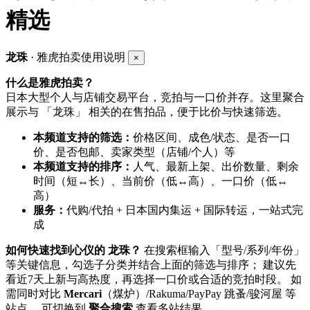
精选
龙珠
· 雅虎拍卖使用说明
×
什么是雅虎拍卖？
日本大型个人与店铺交易平台，竞拍与一口价并存。这里聚合
展示与 「龙珠」 相关的在售拍品，便于比价与快速筛选。
本频道支持的筛选：
价格区间、成色/状态、是否一口
价、是否包邮、卖家类型（店铺/个人）等
本频道支持的排序：
人气、最新上架、出价数量、剩余
时间（短↔长）、当前价（低↔高）、一口价（低↔
高）
服务：
代购/代拍 + 日本国内集运 + 国际转运，一站式完
成
如何快速找到心仪的 龙珠？
在搜索框输入「型号/系列/年份」
等关键信息，勾选子分类并结合上面的筛选与排序； 建议先
看近7天上新与高热度，再选择一口价或合适的竞拍时段。 如
需同时对比
Mercari
（煤炉）/Rakuma/PayPay 跳蚤/骏河屋 等
站点， 可切换到
聚合搜索
查看多站结果。