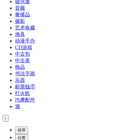
骏河屋
音频
奢侈品
摄影
艺术收藏
渔具
动漫手办
CD游戏
中古包
中古表
饰品
书法字画
乐器
邮票钱币
打火机
汽摩配件
酒
›
排序
分类