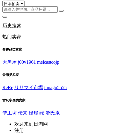
历史搜索
热门卖家
奢侈品类卖家
大黑屋
j00v1961
melcastcojp
音频类卖家
ReRe
リサマイ市場
tunagu5555
古玩字画类卖家
梦工坊
伝来
绿屋
绿
源氏庵
欢迎来到日淘网
注册