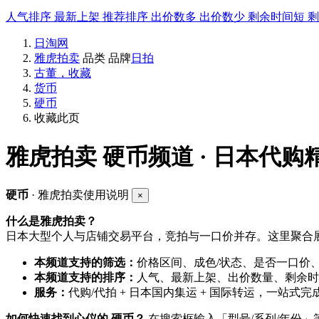
人气排序
最新上架
推荐排序
出价数多
出价数少
剩余时间短
日淘网
雅虎拍卖
品类
品牌
日拍
古董，收藏
货币
硬币
收藏此页
雅虎拍卖
硬币频道 · 日本代购
硬币
· 雅虎拍卖使用说明
×
什么是雅虎拍卖？
日本大型个人与店铺交易平台，竞拍与一口价并存。这里聚合展
本频道支持的筛选：
价格区间、成色/状态、是否一口价
本频道支持的排序：
人气、最新上架、出价数量、剩余时
服务：
代购/代拍 + 日本国内集运 + 国际转运，一站式完
如何快速找到心仪的 硬币？
在搜索框输入「型号/系列/年份