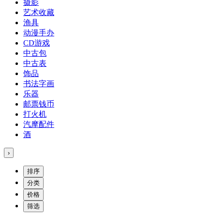
摄影
艺术收藏
渔具
动漫手办
CD游戏
中古包
中古表
饰品
书法字画
乐器
邮票钱币
打火机
汽摩配件
酒
›
排序
分类
价格
筛选