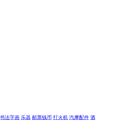
书法字画
乐器
邮票钱币
打火机
汽摩配件
酒