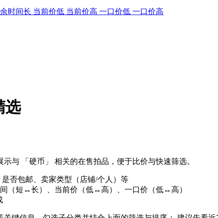
剩余时间长
当前价低
当前价高
一口价低
一口价高
精选
示与 「硬币」 相关的在售拍品，便于比价与快速筛选。
、是否包邮、卖家类型（店铺/个人）等
间（短↔长）、当前价（低↔高）、一口价（低↔高）
成
」等关键信息，勾选子分类并结合上面的筛选与排序； 建议先看近