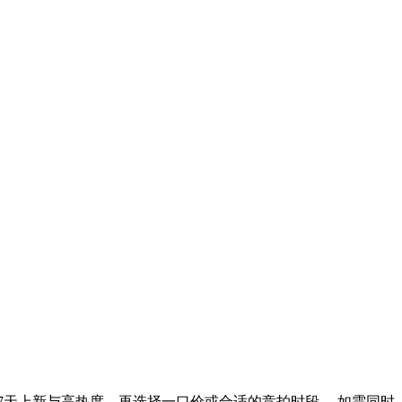
7天上新与高热度，再选择一口价或合适的竞拍时段。 如需同时