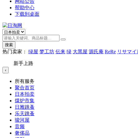
网站公告
帮助中心
下载到桌面
搜索
热门卖家：
绿屋
梦工坊
伝来
绿
大黑屋
源氏庵
ReRe
リサマイ
新手上路
‹
所有服务
聚合首页
日本拍卖
煤炉市集
日雅跳蚤
乐天跳蚤
骏河屋
音频
奢侈品