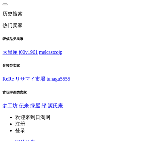
历史搜索
热门卖家
奢侈品类卖家
大黑屋
j00v1961
melcastcojp
音频类卖家
ReRe
リサマイ市場
tunagu5555
古玩字画类卖家
梦工坊
伝来
绿屋
绿
源氏庵
欢迎来到日淘网
注册
登录