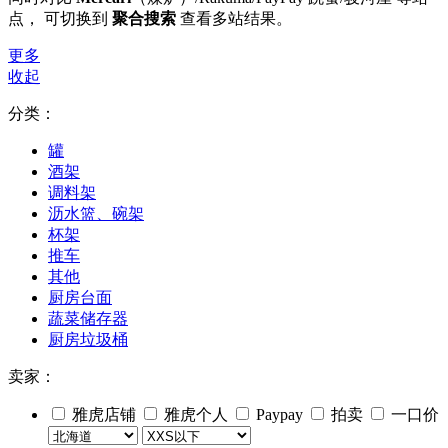
点， 可切换到
聚合搜索
查看多站结果。
更多
收起
分类：
罐
酒架
调料架
沥水篮、碗架
杯架
推车
其他
厨房台面
蔬菜储存器
厨房垃圾桶
卖家：
雅虎店铺
雅虎个人
Paypay
拍卖
一口价