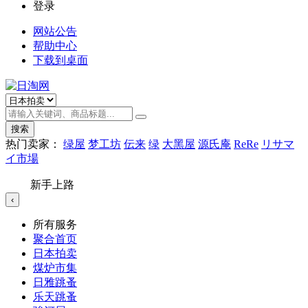
登录
网站公告
帮助中心
下载到桌面
搜索
热门卖家：
绿屋
梦工坊
伝来
绿
大黑屋
源氏庵
ReRe
リサマ
イ市場
新手上路
‹
所有服务
聚合首页
日本拍卖
煤炉市集
日雅跳蚤
乐天跳蚤