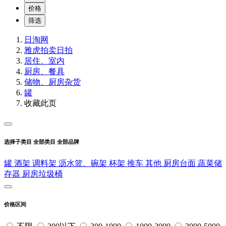
价格
筛选
日淘网
雅虎拍卖
日拍
居住、室内
厨房、餐具
储物、厨房杂货
罐
收藏此页
选择子类目
全部类目
全部品牌
罐
酒架
调料架
沥水篮、碗架
杯架
推车
其他
厨房台面
蔬菜储
存器
厨房垃圾桶
价格区间