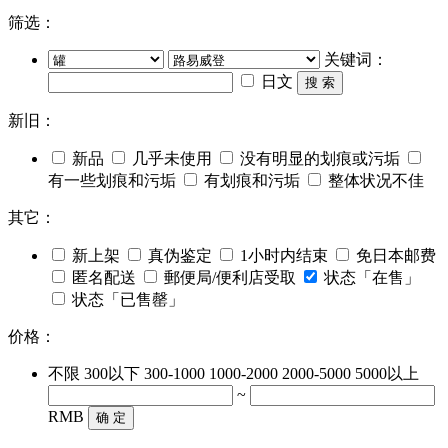
筛选：
关键词：
日文
搜 索
新旧：
新品
几乎未使用
没有明显的划痕或污垢
有一些划痕和污垢
有划痕和污垢
整体状况不佳
其它：
新上架
真伪鉴定
1小时内结束
免日本邮费
匿名配送
郵便局/便利店受取
状态「在售」
状态「已售罄」
价格：
不限
300以下
300-1000
1000-2000
2000-5000
5000以上
~
RMB
确 定