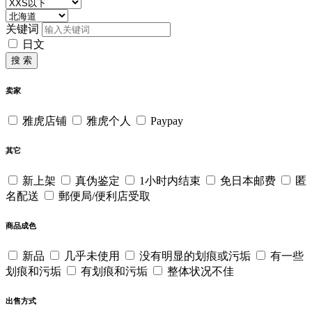
关键词
日文
搜 索
卖家
雅虎店铺
雅虎个人
Paypay
其它
新上架
真伪鉴定
1小时内结束
免日本邮费
匿
名配送
郵便局/便利店受取
商品成色
新品
几乎未使用
没有明显的划痕或污垢
有一些
划痕和污垢
有划痕和污垢
整体状况不佳
出售方式