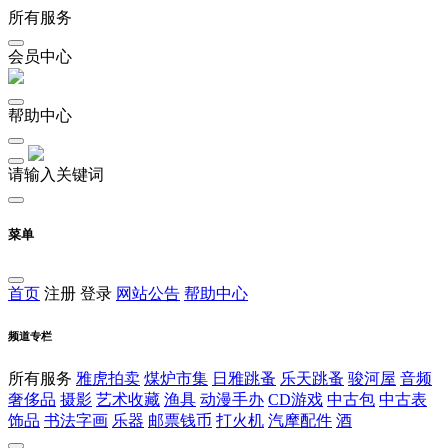
所有服务
会员中心
帮助中心
请输入关键词
菜单
首页
注册
登录
网站公告
帮助中心
频道专栏
所有服务
雅虎拍卖
煤炉市集
日雅跳蚤
乐天跳蚤
骏河屋
音频
奢侈品
摄影
艺术收藏
渔具
动漫手办
CD游戏
中古包
中古表
饰品
书法字画
乐器
邮票钱币
打火机
汽摩配件
酒