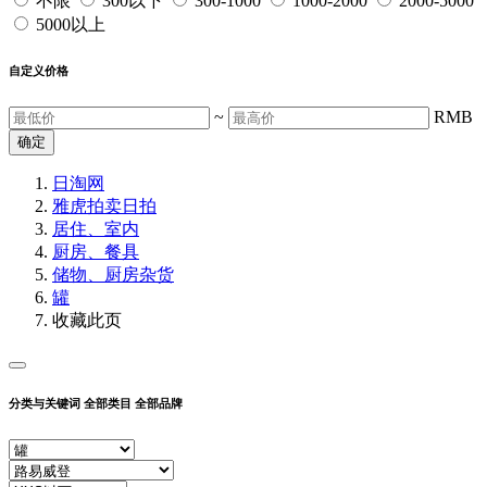
不限
300以下
300-1000
1000-2000
2000-5000
5000以上
自定义价格
~
RMB
确定
日淘网
雅虎拍卖
日拍
居住、室内
厨房、餐具
储物、厨房杂货
罐
收藏此页
分类与关键词
全部类目
全部品牌