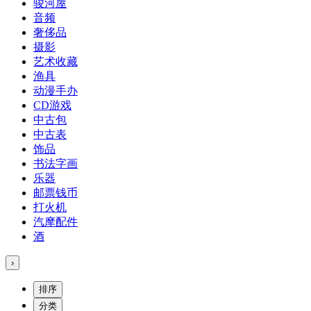
骏河屋
音频
奢侈品
摄影
艺术收藏
渔具
动漫手办
CD游戏
中古包
中古表
饰品
书法字画
乐器
邮票钱币
打火机
汽摩配件
酒
›
排序
分类