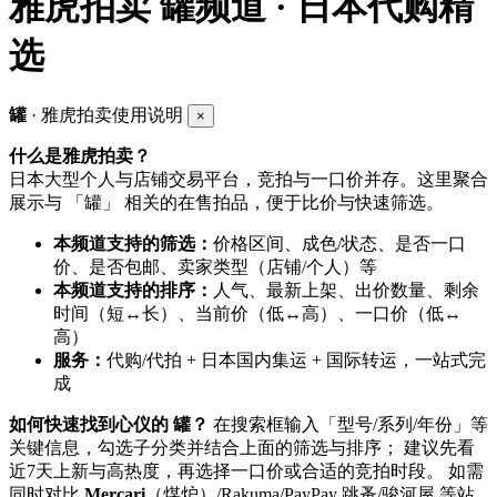
雅虎拍卖
罐频道 · 日本代购精
选
罐
· 雅虎拍卖使用说明
×
什么是雅虎拍卖？
日本大型个人与店铺交易平台，竞拍与一口价并存。这里聚合
展示与 「罐」 相关的在售拍品，便于比价与快速筛选。
本频道支持的筛选：
价格区间、成色/状态、是否一口
价、是否包邮、卖家类型（店铺/个人）等
本频道支持的排序：
人气、最新上架、出价数量、剩余
时间（短↔长）、当前价（低↔高）、一口价（低↔
高）
服务：
代购/代拍 + 日本国内集运 + 国际转运，一站式完
成
如何快速找到心仪的 罐？
在搜索框输入「型号/系列/年份」等
关键信息，勾选子分类并结合上面的筛选与排序； 建议先看
近7天上新与高热度，再选择一口价或合适的竞拍时段。 如需
同时对比
Mercari
（煤炉）/Rakuma/PayPay 跳蚤/骏河屋 等站