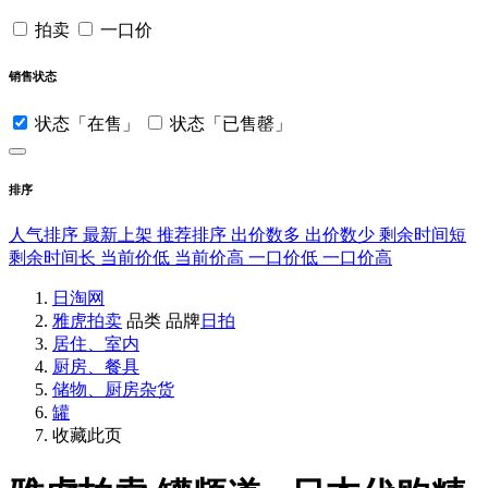
拍卖
一口价
销售状态
状态「在售」
状态「已售罄」
排序
人气排序
最新上架
推荐排序
出价数多
出价数少
剩余时间短
剩余时间长
当前价低
当前价高
一口价低
一口价高
日淘网
雅虎拍卖
品类
品牌
日拍
居住、室内
厨房、餐具
储物、厨房杂货
罐
收藏此页