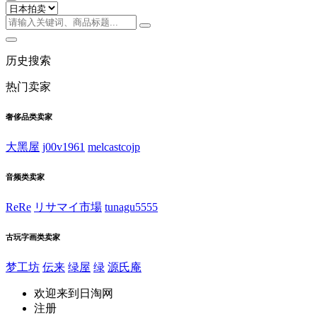
历史搜索
热门卖家
奢侈品类卖家
大黑屋
j00v1961
melcastcojp
音频类卖家
ReRe
リサマイ市場
tunagu5555
古玩字画类卖家
梦工坊
伝来
绿屋
绿
源氏庵
欢迎来到日淘网
注册