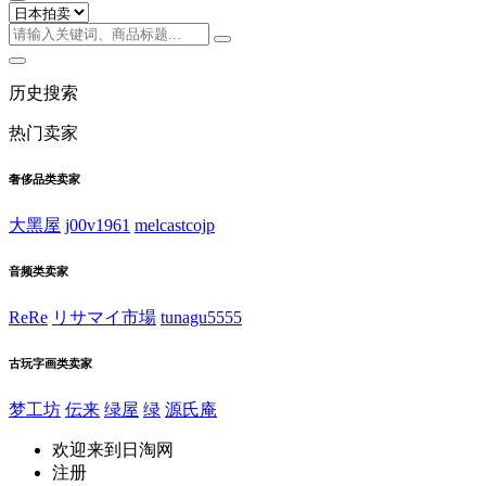
历史搜索
热门卖家
奢侈品类卖家
大黑屋
j00v1961
melcastcojp
音频类卖家
ReRe
リサマイ市場
tunagu5555
古玩字画类卖家
梦工坊
伝来
绿屋
绿
源氏庵
欢迎来到日淘网
注册