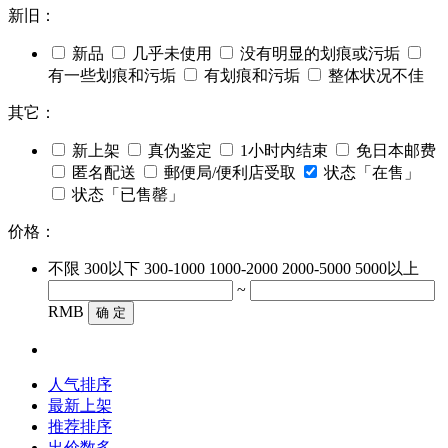
新旧：
新品
几乎未使用
没有明显的划痕或污垢
有一些划痕和污垢
有划痕和污垢
整体状况不佳
其它：
新上架
真伪鉴定
1小时内结束
免日本邮费
匿名配送
郵便局/便利店受取
状态「在售」
状态「已售罄」
价格：
不限
300以下
300-1000
1000-2000
2000-5000
5000以上
~
RMB
确 定
人气排序
最新上架
推荐排序
出价数多