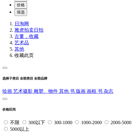
价格
筛选
日淘网
雅虎拍卖
日拍
古董，收藏
艺术品
其他
收藏此页
选择子类目
全部类目
全部品牌
绘画
艺术摄影
雕塑、物件
其他
书
版画
画框
书
杂志
价格区间
不限
300以下
300-1000
1000-2000
2000-5000
5000以上