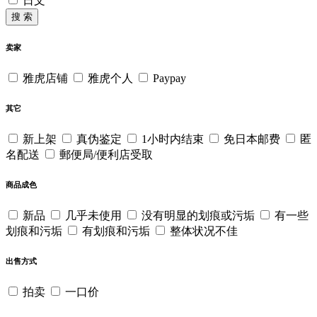
日文
搜 索
卖家
雅虎店铺
雅虎个人
Paypay
其它
新上架
真伪鉴定
1小时内结束
免日本邮费
匿
名配送
郵便局/便利店受取
商品成色
新品
几乎未使用
没有明显的划痕或污垢
有一些
划痕和污垢
有划痕和污垢
整体状况不佳
出售方式
拍卖
一口价