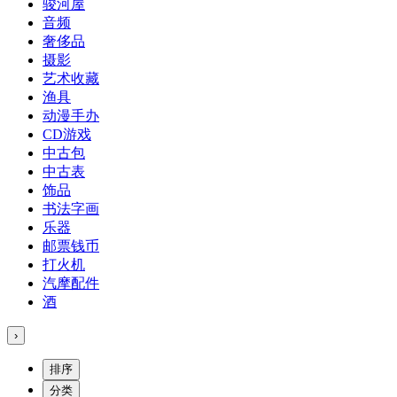
骏河屋
音频
奢侈品
摄影
艺术收藏
渔具
动漫手办
CD游戏
中古包
中古表
饰品
书法字画
乐器
邮票钱币
打火机
汽摩配件
酒
›
排序
分类