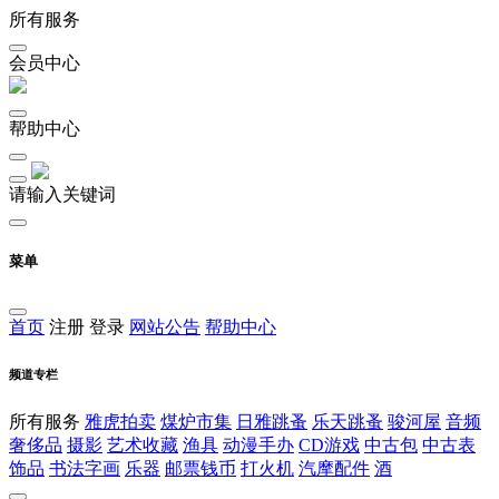
所有服务
会员中心
帮助中心
请输入关键词
菜单
首页
注册
登录
网站公告
帮助中心
频道专栏
所有服务
雅虎拍卖
煤炉市集
日雅跳蚤
乐天跳蚤
骏河屋
音频
奢侈品
摄影
艺术收藏
渔具
动漫手办
CD游戏
中古包
中古表
饰品
书法字画
乐器
邮票钱币
打火机
汽摩配件
酒