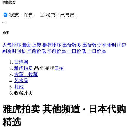
销售状态
状态「在售」
状态「已售罄」
排序
人气排序
最新上架
推荐排序
出价数多
出价数少
剩余时间短
剩余时间长
当前价低
当前价高
一口价低
一口价高
日淘网
雅虎拍卖
品类
品牌
日拍
古董，收藏
艺术品
其他
收藏此页
雅虎拍卖
其他频道 · 日本代购
精选