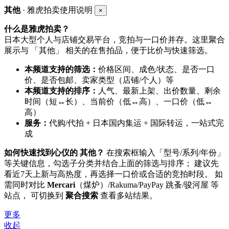
其他
· 雅虎拍卖使用说明
×
什么是雅虎拍卖？
日本大型个人与店铺交易平台，竞拍与一口价并存。这里聚合
展示与 「其他」 相关的在售拍品，便于比价与快速筛选。
本频道支持的筛选：
价格区间、成色/状态、是否一口
价、是否包邮、卖家类型（店铺/个人）等
本频道支持的排序：
人气、最新上架、出价数量、剩余
时间（短↔长）、当前价（低↔高）、一口价（低↔
高）
服务：
代购/代拍 + 日本国内集运 + 国际转运，一站式完
成
如何快速找到心仪的 其他？
在搜索框输入「型号/系列/年份」
等关键信息，勾选子分类并结合上面的筛选与排序； 建议先
看近7天上新与高热度，再选择一口价或合适的竞拍时段。 如
需同时对比
Mercari
（煤炉）/Rakuma/PayPay 跳蚤/骏河屋 等
站点， 可切换到
聚合搜索
查看多站结果。
更多
收起