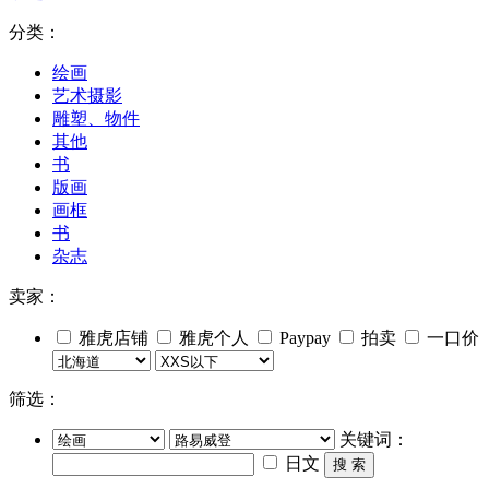
分类：
绘画
艺术摄影
雕塑、物件
其他
书
版画
画框
书
杂志
卖家：
雅虎店铺
雅虎个人
Paypay
拍卖
一口价
筛选：
关键词：
日文
搜 索