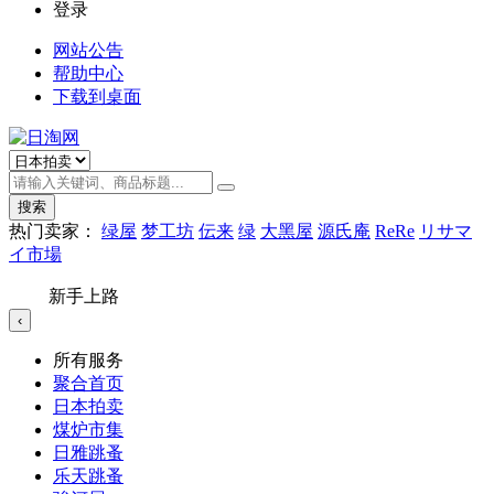
登录
网站公告
帮助中心
下载到桌面
搜索
热门卖家：
绿屋
梦工坊
伝来
绿
大黑屋
源氏庵
ReRe
リサマ
イ市場
新手上路
‹
所有服务
聚合首页
日本拍卖
煤炉市集
日雅跳蚤
乐天跳蚤