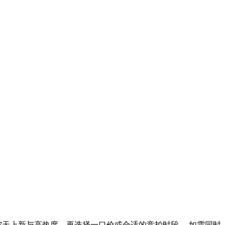
7天上新与高热度，再选择一口价或合适的竞拍时段。 如需同时