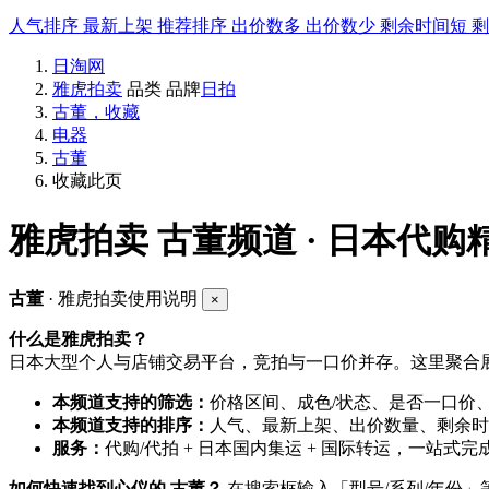
人气排序
最新上架
推荐排序
出价数多
出价数少
剩余时间短
日淘网
雅虎拍卖
品类
品牌
日拍
古董，收藏
电器
古董
收藏此页
雅虎拍卖
古董频道 · 日本代购
古董
· 雅虎拍卖使用说明
×
什么是雅虎拍卖？
日本大型个人与店铺交易平台，竞拍与一口价并存。这里聚合展
本频道支持的筛选：
价格区间、成色/状态、是否一口价
本频道支持的排序：
人气、最新上架、出价数量、剩余时
服务：
代购/代拍 + 日本国内集运 + 国际转运，一站式完
如何快速找到心仪的 古董？
在搜索框输入「型号/系列/年份