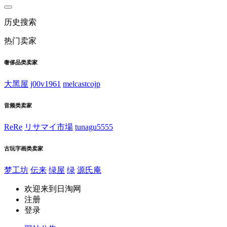
历史搜索
热门卖家
奢侈品类卖家
大黑屋
j00v1961
melcastcojp
音频类卖家
ReRe
リサマイ市場
tunagu5555
古玩字画类卖家
梦工坊
伝来
绿屋
绿
源氏庵
欢迎来到日淘网
注册
登录