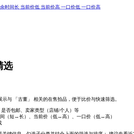
剩余时间长
当前价低
当前价高
一口价低
一口价高
精选
示与 「古董」 相关的在售拍品，便于比价与快速筛选。
、是否包邮、卖家类型（店铺/个人）等
间（短↔长）、当前价（低↔高）、一口价（低↔高）
成
」等关键信息，勾选子分类并结合上面的筛选与排序； 建议先看近