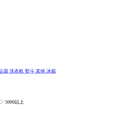
尘器
洗衣机
熨斗
其他
冰箱
5000以上