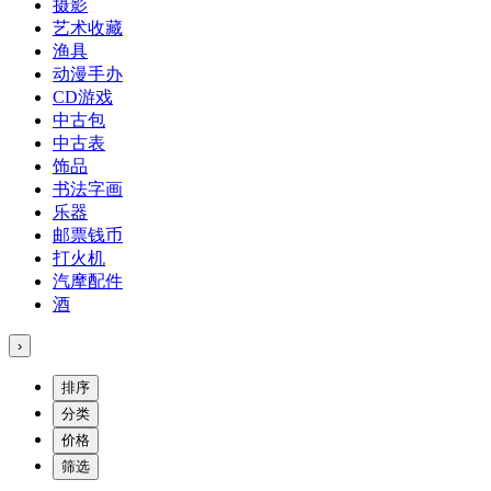
摄影
艺术收藏
渔具
动漫手办
CD游戏
中古包
中古表
饰品
书法字画
乐器
邮票钱币
打火机
汽摩配件
酒
›
排序
分类
价格
筛选