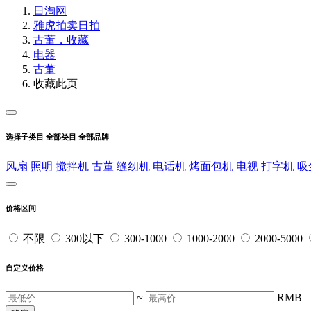
日淘网
雅虎拍卖
日拍
古董，收藏
电器
古董
收藏此页
选择子类目
全部类目
全部品牌
风扇
照明
搅拌机
古董
缝纫机
电话机
烤面包机
电视
打字机
吸
价格区间
不限
300以下
300-1000
1000-2000
2000-5000
自定义价格
~
RMB