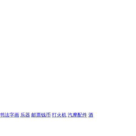
书法字画
乐器
邮票钱币
打火机
汽摩配件
酒