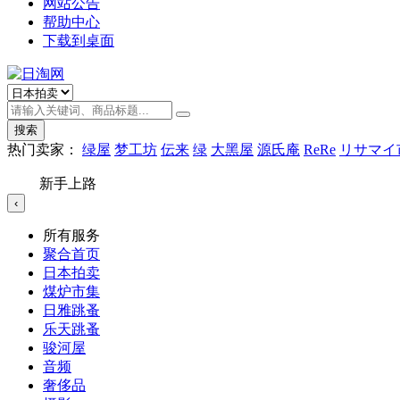
网站公告
帮助中心
下载到桌面
搜索
热门卖家：
绿屋
梦工坊
伝来
绿
大黑屋
源氏庵
ReRe
リサマイ
新手上路
‹
所有服务
聚合首页
日本拍卖
煤炉市集
日雅跳蚤
乐天跳蚤
骏河屋
音频
奢侈品