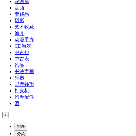
骏河屋
音频
奢侈品
摄影
艺术收藏
渔具
动漫手办
CD游戏
中古包
中古表
饰品
书法字画
乐器
邮票钱币
打火机
汽摩配件
酒
›
排序
分类