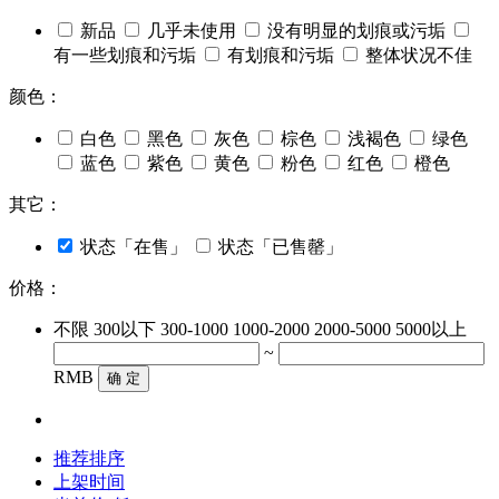
新品
几乎未使用
没有明显的划痕或污垢
有一些划痕和污垢
有划痕和污垢
整体状况不佳
颜色：
白色
黑色
灰色
棕色
浅褐色
绿色
蓝色
紫色
黄色
粉色
红色
橙色
其它：
状态「在售」
状态「已售罄」
价格：
不限
300以下
300-1000
1000-2000
2000-5000
5000以上
~
RMB
确 定
推荐排序
上架时间