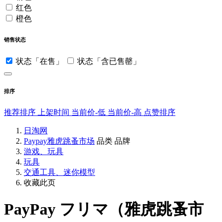
红色
橙色
销售状态
状态「在售」
状态「含已售罄」
排序
推荐排序
上架时间
当前价-低
当前价-高
点赞排序
日淘网
Paypay雅虎跳蚤市场
品类
品牌
游戏、玩具
玩具
交通工具、迷你模型
收藏此页
PayPay フリマ（雅虎跳蚤市