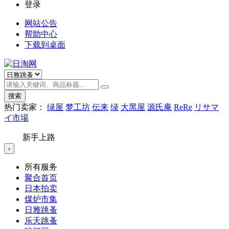
登录
网站公告
帮助中心
下载到桌面
搜索
热门卖家：
绿屋
梦工坊
伝来
绿
大黑屋
源氏庵
ReRe
リサマ
イ市場
新手上路
‹
所有服务
聚合首页
日本拍卖
煤炉市集
日雅跳蚤
乐天跳蚤