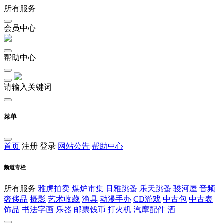
所有服务
会员中心
帮助中心
请输入关键词
菜单
首页
注册
登录
网站公告
帮助中心
频道专栏
所有服务
雅虎拍卖
煤炉市集
日雅跳蚤
乐天跳蚤
骏河屋
音频
奢侈品
摄影
艺术收藏
渔具
动漫手办
CD游戏
中古包
中古表
饰品
书法字画
乐器
邮票钱币
打火机
汽摩配件
酒