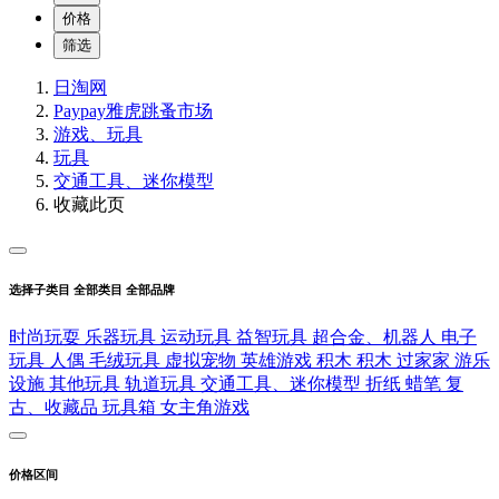
价格
筛选
日淘网
Paypay雅虎跳蚤市场
游戏、玩具
玩具
交通工具、迷你模型
收藏此页
选择子类目
全部类目
全部品牌
时尚玩耍
乐器玩具
运动玩具
益智玩具
超合金、机器人
电子
玩具
人偶
毛绒玩具
虚拟宠物
英雄游戏
积木
积木
过家家
游乐
设施
其他玩具
轨道玩具
交通工具、迷你模型
折纸
蜡笔
复
古、收藏品
玩具箱
女主角游戏
价格区间