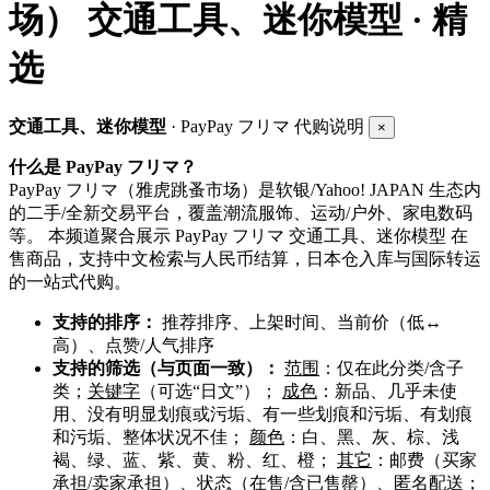
场）
交通工具、迷你模型 · 精
选
交通工具、迷你模型
· PayPay フリマ 代购说明
×
什么是 PayPay フリマ？
PayPay フリマ（雅虎跳蚤市场）是软银/Yahoo! JAPAN 生态内
的二手/全新交易平台，覆盖潮流服饰、运动/户外、家电数码
等。 本频道聚合展示 PayPay フリマ 交通工具、迷你模型 在
售商品，支持中文检索与人民币结算，日本仓入库与国际转运
的一站式代购。
支持的排序：
推荐排序、上架时间、当前价（低↔
高）、点赞/人气排序
支持的筛选（与页面一致）：
范围
：仅在此分类/含子
类；
关键字
（可选“日文”）；
成色
：新品、几乎未使
用、没有明显划痕或污垢、有一些划痕和污垢、有划痕
和污垢、整体状况不佳；
颜色
：白、黑、灰、棕、浅
褐、绿、蓝、紫、黄、粉、红、橙；
其它
：邮费（买家
承担/卖家承担）、状态（在售/含已售罄）、匿名配送；