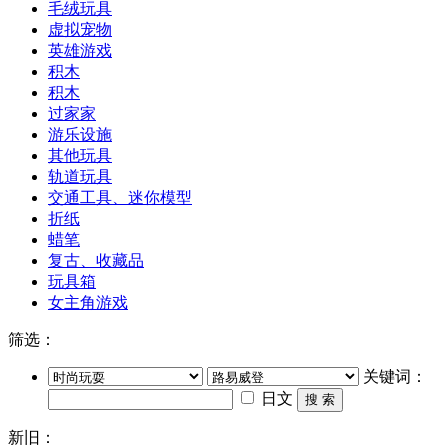
毛绒玩具
虚拟宠物
英雄游戏
积木
积木
过家家
游乐设施
其他玩具
轨道玩具
交通工具、迷你模型
折纸
蜡笔
复古、收藏品
玩具箱
女主角游戏
筛选：
关键词：
日文
搜 索
新旧：