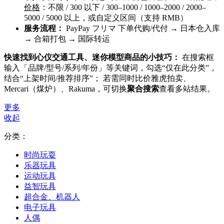
价格
：不限 / 300 以下 / 300–1000 / 1000–2000 / 2000–
5000 / 5000 以上，或自定义区间（支持 RMB）
服务流程：
PayPay フリマ 下单代购/代付 → 日本仓入库
→ 合箱打包 → 国际转运
快速找到心仪交通工具、迷你模型商品的小技巧：
在搜索框
输入「品牌/型号/系列/年份」等关键词，勾选“仅在此分类”，
结合“上架时间/推荐排序”； 若需同时比价雅虎拍卖、
Mercari（煤炉）、Rakuma，可切换
聚合搜索
查看多站结果。
更多
收起
分类：
时尚玩耍
乐器玩具
运动玩具
益智玩具
超合金、机器人
电子玩具
人偶