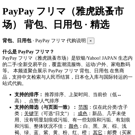
PayPay フリマ（雅虎跳蚤市
场）
背包、日用包 · 精选
背包、日用包
· PayPay フリマ 代购说明
×
什么是 PayPay フリマ？
PayPay フリマ（雅虎跳蚤市场）是软银/Yahoo! JAPAN 生态内
的二手/全新交易平台，覆盖潮流服饰、运动/户外、家电数码
等。 本频道聚合展示 PayPay フリマ 背包、日用包 在售商
品，支持中文检索与人民币结算，日本仓入库与国际转运的一
站式代购。
支持的排序：
推荐排序、上架时间、当前价（低↔
高）、点赞/人气排序
支持的筛选（与页面一致）：
范围
：仅在此分类/含子
类；
关键字
（可选“日文”）；
成色
：新品、几乎未使
用、没有明显划痕或污垢、有一些划痕和污垢、有划痕
和污垢、整体状况不佳；
颜色
：白、黑、灰、棕、浅
褐、绿、蓝、紫、黄、粉、红、橙；
其它
：邮费（买家