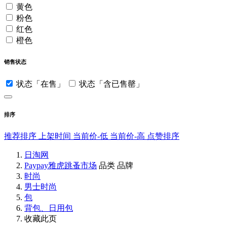
黄色
粉色
红色
橙色
销售状态
状态「在售」
状态「含已售罄」
排序
推荐排序
上架时间
当前价-低
当前价-高
点赞排序
日淘网
Paypay雅虎跳蚤市场
品类
品牌
时尚
男士时尚
包
背包、日用包
收藏此页