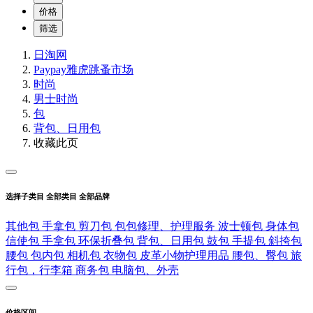
价格
筛选
日淘网
Paypay雅虎跳蚤市场
时尚
男士时尚
包
背包、日用包
收藏此页
选择子类目
全部类目
全部品牌
其他包
手拿包
剪刀包
包包修理、护理服务
波士顿包
身体包
信使包
手拿包
环保折叠包
背包、日用包
鼓包
手提包
斜挎包
腰包
包内包
相机包
衣物包
皮革小物护理用品
腰包、臀包
旅
行包，行李箱
商务包
电脑包、外壳
价格区间