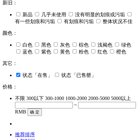
新旧：
新品
几乎未使用
没有明显的划痕或污垢
有一些划痕和污垢
有划痕和污垢
整体状况不佳
颜色：
白色
黑色
灰色
棕色
浅褐色
绿色
蓝色
紫色
黄色
粉色
红色
橙色
其它：
状态「在售」
状态「已售罄」
价格：
不限
300以下
300-1000
1000-2000
2000-5000
5000以上
~
RMB
确 定
推荐排序