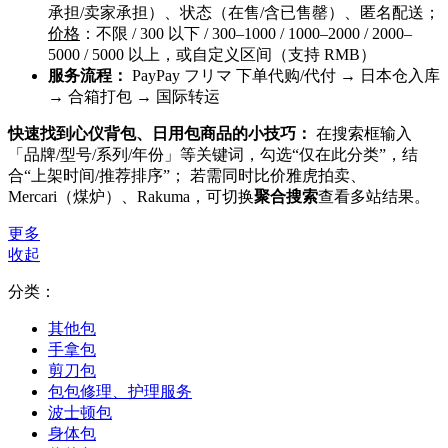
承担/卖家承担）、状态（在售/含已售罄）、匿名配送；
价格
：不限 / 300 以下 / 300–1000 / 1000–2000 / 2000–
5000 / 5000 以上，或自定义区间（支持 RMB）
服务流程：
PayPay フリマ 下单代购/代付 → 日本仓入库
→ 合箱打包 → 国际转运
快速找到心仪背包、日用包商品的小技巧：
在搜索框输入
「品牌/型号/系列/年份」等关键词，勾选“仅在此分类”，结
合“上架时间/推荐排序”； 若需同时比价雅虎拍卖、
Mercari（煤炉）、Rakuma，可切换
聚合搜索
查看多站结果。
更多
收起
分类：
其他包
手拿包
剪刀包
包包修理、护理服务
波士顿包
身体包