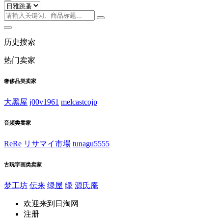
历史搜索
热门卖家
奢侈品类卖家
大黑屋
j00v1961
melcastcojp
音频类卖家
ReRe
リサマイ市場
tunagu5555
古玩字画类卖家
梦工坊
伝来
绿屋
绿
源氏庵
欢迎来到日淘网
注册