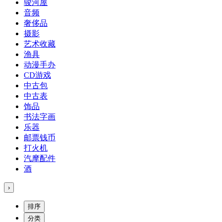
骏河屋
音频
奢侈品
摄影
艺术收藏
渔具
动漫手办
CD游戏
中古包
中古表
饰品
书法字画
乐器
邮票钱币
打火机
汽摩配件
酒
›
排序
分类