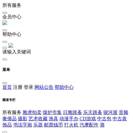
所有服务
会员中心
帮助中心
请输入关键词
菜单
首页
注册
登录
网站公告
帮助中心
频道专栏
所有服务
雅虎拍卖
煤炉市集
日雅跳蚤
乐天跳蚤
骏河屋
音频
奢侈品
摄影
艺术收藏
渔具
动漫手办
CD游戏
中古包
中古表
饰品
书法字画
乐器
邮票钱币
打火机
汽摩配件
酒