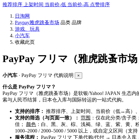
推荐排序
上架时间
当前价-低
当前价-高
点赞排序
日淘网
Paypay雅虎跳蚤市场
品类
品牌
游戏、玩具
小汽车
收藏此页
PayPay フリマ（雅虎跳蚤市
小汽车
· PayPay フリマ 代购说明
×
什么是 PayPay フリマ？
PayPay フリマ（雅虎跳蚤市场）是软银/Yahoo! JAPA
索与人民币结算，日本仓入库与国际转运的一站式代购。
支持的排序：
推荐排序、上架时间、当前价（低↔高）、
支持的筛选（与页面一致）：
范围
：仅在此分类/含子类
佳；
颜色
：白、黑、灰、棕、浅褐、绿、蓝、紫、黄、
1000–2000 / 2000–5000 / 5000 以上，或自定义区间（支
服务流程：
PayPay フリマ 下单代购/代付 → 日本仓入库