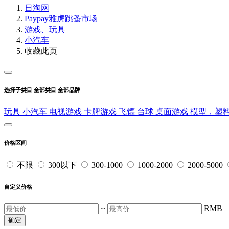
日淘网
Paypay雅虎跳蚤市场
游戏、玩具
小汽车
收藏此页
选择子类目
全部类目
全部品牌
玩具
小汽车
电视游戏
卡牌游戏
飞镖
台球
桌面游戏
模型，塑
价格区间
不限
300以下
300-1000
1000-2000
2000-5000
自定义价格
~
RMB
确定