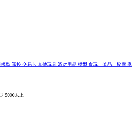
料模型
遥控
交易卡
其他玩具
派对用品
模型
食玩、奖品、胶囊
5000以上