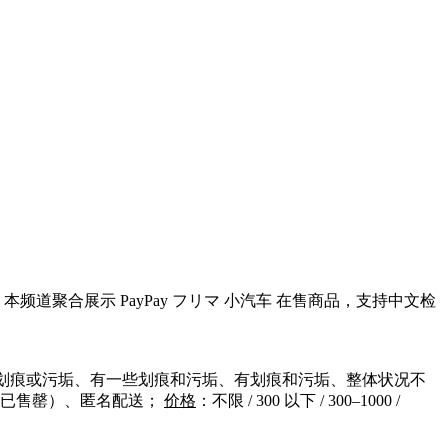
 本频道聚合展示 PayPay フリマ 小汽车 在售商品，支持中文检
划痕或污垢、有一些划痕和污垢、有划痕和污垢、整体状况不
含已售罄）、匿名配送；
价格
：不限 / 300 以下 / 300–1000 /