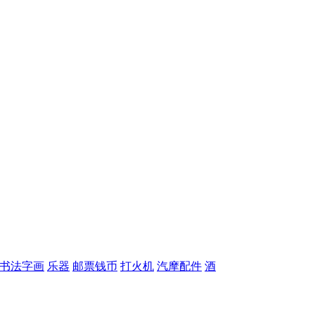
书法字画
乐器
邮票钱币
打火机
汽摩配件
酒