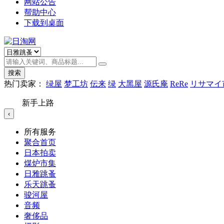
网站公告
帮助中心
下载到桌面
搜索
热门卖家：
绿屋
梦工坊
伝来
绿
大黑屋
源氏庵
ReRe
リサマイ
新手上路
‹
所有服务
聚合首页
日本拍卖
煤炉市集
日雅跳蚤
乐天跳蚤
骏河屋
音频
奢侈品