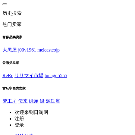
历史搜索
热门卖家
奢侈品类卖家
大黑屋
j00v1961
melcastcojp
音频类卖家
ReRe
リサマイ市場
tunagu5555
古玩字画类卖家
梦工坊
伝来
绿屋
绿
源氏庵
欢迎来到日淘网
注册
登录