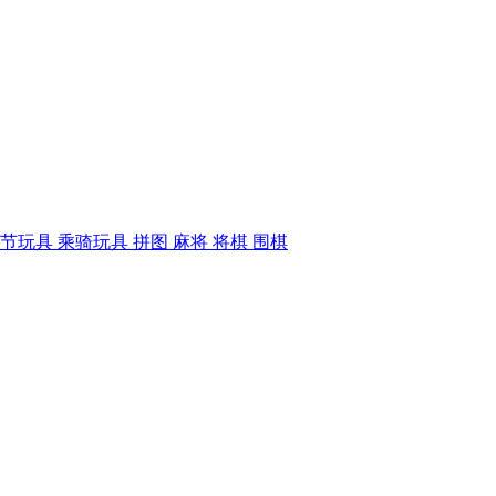
季节玩具
乘骑玩具
拼图
麻将
将棋
围棋