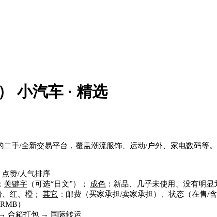
场）
小汽车 · 精选
N 生态内的二手/全新交易平台，覆盖潮流服饰、运动/户外、家电数码等。
点赞/人气排序
；
关键字
（可选“日文”）；
成色
：新品、几乎未使用、没有明显
粉、红、橙；
其它
：邮费（买家承担/卖家承担）、状态（在售/
持 RMB）
 → 合箱打包 → 国际转运