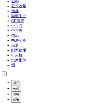
摄影
艺术收藏
渔具
动漫手办
CD游戏
中古包
中古表
饰品
书法字画
乐器
邮票钱币
打火机
汽摩配件
酒
›
排序
分类
价格
筛选