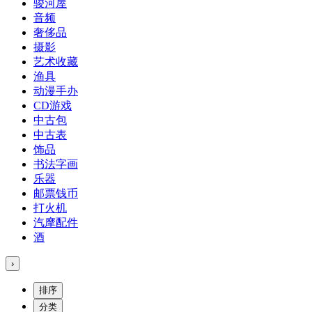
骏河屋
音频
奢侈品
摄影
艺术收藏
渔具
动漫手办
CD游戏
中古包
中古表
饰品
书法字画
乐器
邮票钱币
打火机
汽摩配件
酒
›
排序
分类