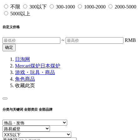
不限
300以下
300-1000
1000-2000
2000-5000
5000以上
自定义价格
~
RMB
确定
日淘网
Mercari煤炉
日本煤炉
游戏・玩具・商品
角色商品
收藏此页
分类与关键词
全部类目
全部品牌