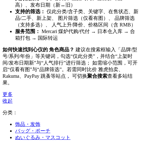
高）、发布日期（新↔旧）
支持的筛选：
仅此分类/含子类、关键字、在售状态、新
品/二手、
新上架
、
图片筛选（仅看有图）
、
品牌筛选
（支持多选）
、 人气上升/降价、价格区间（含 RMB）
服务范围：
Mercari 煤炉代购/代付 → 日本仓入库 → 合
箱打包 → 国际转运
如何快速找到心仪的 角色商品？
建议在搜索框输入「品牌/型
号/系列/年份」等关键词，勾选“仅此分类”，并结合“上架时
间/发布日期新”与“人气排行”进行筛选； 如需缩小范围，可开
启“仅看有图”与“品牌筛选”。若需同时比价 雅虎拍卖、
Rakuma、PayPay 跳蚤等站点， 可切换
聚合搜索
查看多站结
果。
更多
收起
分类：
饰品・发饰
バッグ・ポーチ
ぬいぐるみ・マスコット