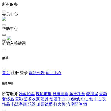
所有服务
会员中心
帮助中心
请输入关键词
菜单
首页
注册
登录
网站公告
帮助中心
频道专栏
所有服务
雅虎拍卖
煤炉市集
日雅跳蚤
乐天跳蚤
骏河屋
音频
奢侈品
摄影
艺术收藏
渔具
动漫手办
CD游戏
中古包
中古表
饰品
书法字画
乐器
邮票钱币
打火机
汽摩配件
酒