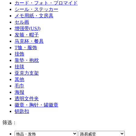
カード・フォト・ブロマイド
シール・ステッカー
メモ用紙・文房具
セル画
增强带(USJ)
发箍・帽子
马克杯・餐具
T恤・服饰
挂饰
靠垫・抱枕
挂毯
亚克力支架
其他
毛巾
海报
透明文件夹
徽章・胸针・罐徽章
钥匙扣
筛选：