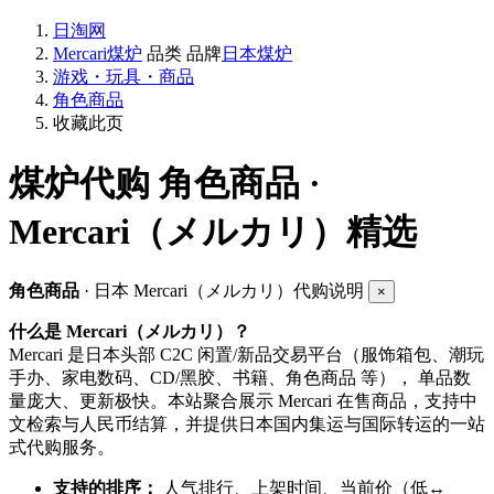
日淘网
Mercari煤炉
品类
品牌
日本煤炉
游戏・玩具・商品
角色商品
收藏此页
煤炉代购
角色商品 ·
Mercari（メルカリ）精选
角色商品
· 日本 Mercari（メルカリ）代购说明
×
什么是 Mercari（メルカリ）？
Mercari 是日本头部 C2C 闲置/新品交易平台（服饰箱包、潮玩
手办、家电数码、CD/黑胶、书籍、角色商品 等）， 单品数
量庞大、更新极快。本站聚合展示 Mercari 在售商品，支持中
文检索与人民币结算，并提供日本国内集运与国际转运的一站
式代购服务。
支持的排序：
人气排行、上架时间、当前价（低↔