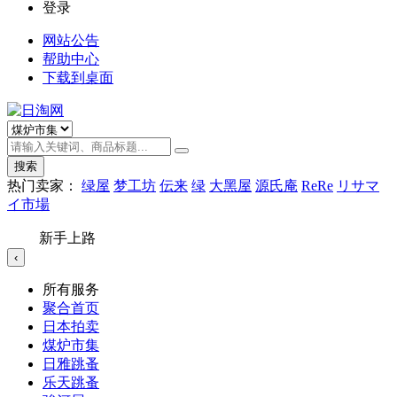
登录
网站公告
帮助中心
下载到桌面
搜索
热门卖家：
绿屋
梦工坊
伝来
绿
大黑屋
源氏庵
ReRe
リサマ
イ市場
新手上路
‹
所有服务
聚合首页
日本拍卖
煤炉市集
日雅跳蚤
乐天跳蚤