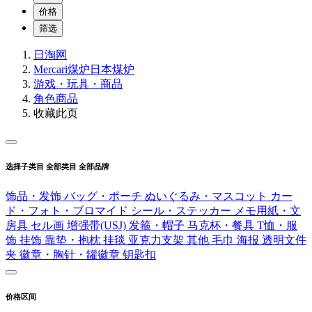
价格
筛选
日淘网
Mercari煤炉
日本煤炉
游戏・玩具・商品
角色商品
收藏此页
选择子类目
全部类目
全部品牌
饰品・发饰
バッグ・ポーチ
ぬいぐるみ・マスコット
カー
ド・フォト・ブロマイド
シール・ステッカー
メモ用紙・文
房具
セル画
增强带(USJ)
发箍・帽子
马克杯・餐具
T恤・服
饰
挂饰
靠垫・抱枕
挂毯
亚克力支架
其他
毛巾
海报
透明文件
夹
徽章・胸针・罐徽章
钥匙扣
价格区间