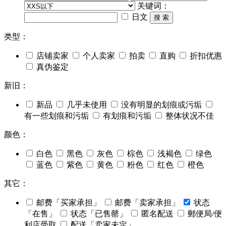
关键词：
日文
搜 索
类型：
店铺卖家
个人卖家
拍卖
直购
折扣优惠
真伪鉴定
新旧：
新品
几乎未使用
没有明显的划痕或污垢
有一些划痕和污垢
有划痕和污垢
整体状况不佳
颜色：
白色
黑色
灰色
棕色
浅褐色
绿色
蓝色
紫色
黄色
粉色
红色
橙色
其它：
邮费「买家承担」
邮费「卖家承担」
状态
「在售」
状态「已售罄」
匿名配送
郵便局/便
利店受取
配送「卖家未定」