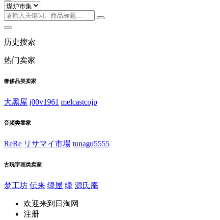
历史搜索
热门卖家
奢侈品类卖家
大黑屋
j00v1961
melcastcojp
音频类卖家
ReRe
リサマイ市場
tunagu5555
古玩字画类卖家
梦工坊
伝来
绿屋
绿
源氏庵
欢迎来到日淘网
注册