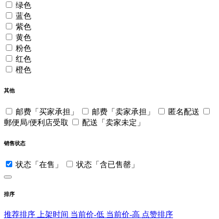
绿色
蓝色
紫色
黄色
粉色
红色
橙色
其他
邮费「买家承担」
邮费「卖家承担」
匿名配送
郵便局/便利店受取
配送「卖家未定」
销售状态
状态「在售」
状态「含已售罄」
排序
推荐排序
上架时间
当前价-低
当前价-高
点赞排序