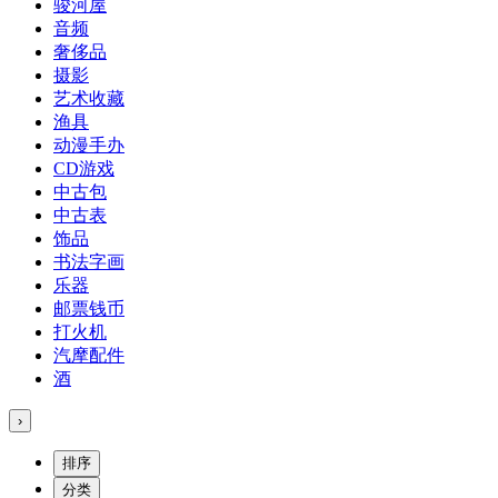
骏河屋
音频
奢侈品
摄影
艺术收藏
渔具
动漫手办
CD游戏
中古包
中古表
饰品
书法字画
乐器
邮票钱币
打火机
汽摩配件
酒
›
排序
分类