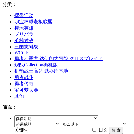
分类：
偶像活动
职业棒球老板联盟
棒球英雄
プリパラ
英雄对战
三国志对战
WCCF
勇者斗恶龙 达伊的大冒险 クロスブレイド
舰队Collection街机版
机动战士高达 武器库基地
勇者战斗
勇者传奇
宝可梦大赛
其他
筛选：
关键词：
日文
搜 索