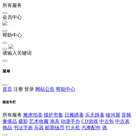
所有服务
会员中心
帮助中心
请输入关键词
菜单
首页
注册
登录
网站公告
帮助中心
频道专栏
所有服务
雅虎拍卖
煤炉市集
日雅跳蚤
乐天跳蚤
骏河屋
音频
奢侈品
摄影
艺术收藏
渔具
动漫手办
CD游戏
中古包
中古表
饰品
书法字画
乐器
邮票钱币
打火机
汽摩配件
酒