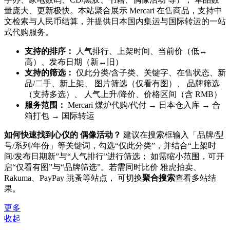
量庞大、更新极快。本站聚合展示 Mercari 在售商品，支持中
文检索与人民币结算，并提供日本国内集运与国际转运的一站
式代购服务。
支持的排序：
人气排行、上架时间、当前价（低↔
高）、发布日期（新↔旧）
支持的筛选：
仅此分类/含子类、关键字、在售状态、新
品/二手、
新上架
、
图片筛选（仅看有图）
、
品牌筛选
（支持多选）
、 人气上升/降价、价格区间（含 RMB）
服务范围：
Mercari 煤炉代购/代付 → 日本仓入库 → 合
箱打包 → 国际转运
如何快速找到心仪的 偶像活动？
建议在搜索框输入「品牌/型
号/系列/年份」等关键词，勾选“仅此分类”，并结合“上架时
间/发布日期新”与“人气排行”进行筛选； 如需缩小范围，可开
启“仅看有图”与“品牌筛选”。若需同时比价 雅虎拍卖、
Rakuma、PayPay 跳蚤等站点， 可切换
聚合搜索
查看多站结
果。
更多
收起