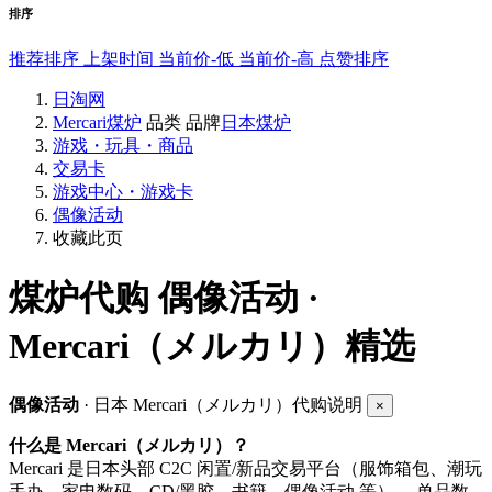
排序
推荐排序
上架时间
当前价-低
当前价-高
点赞排序
日淘网
Mercari煤炉
品类
品牌
日本煤炉
游戏・玩具・商品
交易卡
游戏中心・游戏卡
偶像活动
收藏此页
煤炉代购
偶像活动 ·
Mercari（メルカリ）精选
偶像活动
· 日本 Mercari（メルカリ）代购说明
×
什么是 Mercari（メルカリ）？
Mercari 是日本头部 C2C 闲置/新品交易平台（服饰箱包、潮玩
手办、家电数码、CD/黑胶、书籍、偶像活动 等）， 单品数