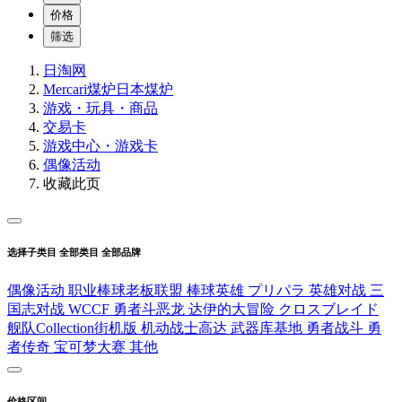
价格
筛选
日淘网
Mercari煤炉
日本煤炉
游戏・玩具・商品
交易卡
游戏中心・游戏卡
偶像活动
收藏此页
选择子类目
全部类目
全部品牌
偶像活动
职业棒球老板联盟
棒球英雄
プリパラ
英雄对战
三
国志对战
WCCF
勇者斗恶龙 达伊的大冒险 クロスブレイド
舰队Collection街机版
机动战士高达 武器库基地
勇者战斗
勇
者传奇
宝可梦大赛
其他
价格区间