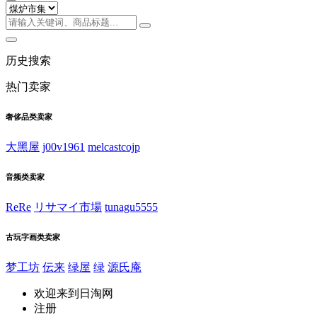
历史搜索
热门卖家
奢侈品类卖家
大黑屋
j00v1961
melcastcojp
音频类卖家
ReRe
リサマイ市場
tunagu5555
古玩字画类卖家
梦工坊
伝来
绿屋
绿
源氏庵
欢迎来到日淘网
注册