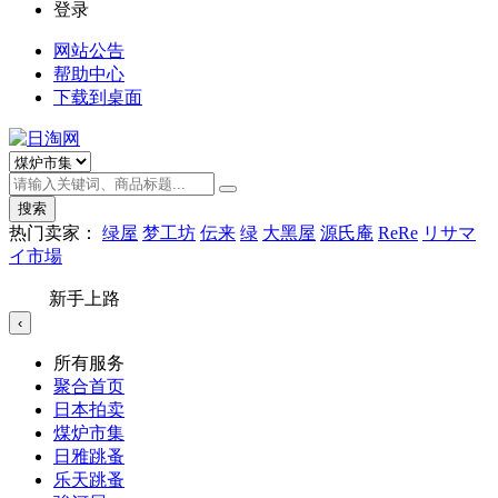
登录
网站公告
帮助中心
下载到桌面
搜索
热门卖家：
绿屋
梦工坊
伝来
绿
大黑屋
源氏庵
ReRe
リサマ
イ市場
新手上路
‹
所有服务
聚合首页
日本拍卖
煤炉市集
日雅跳蚤
乐天跳蚤