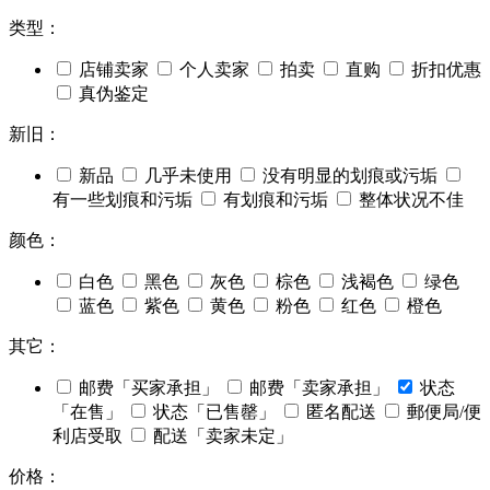
类型：
店铺卖家
个人卖家
拍卖
直购
折扣优惠
真伪鉴定
新旧：
新品
几乎未使用
没有明显的划痕或污垢
有一些划痕和污垢
有划痕和污垢
整体状况不佳
颜色：
白色
黑色
灰色
棕色
浅褐色
绿色
蓝色
紫色
黄色
粉色
红色
橙色
其它：
邮费「买家承担」
邮费「卖家承担」
状态
「在售」
状态「已售罄」
匿名配送
郵便局/便
利店受取
配送「卖家未定」
价格：