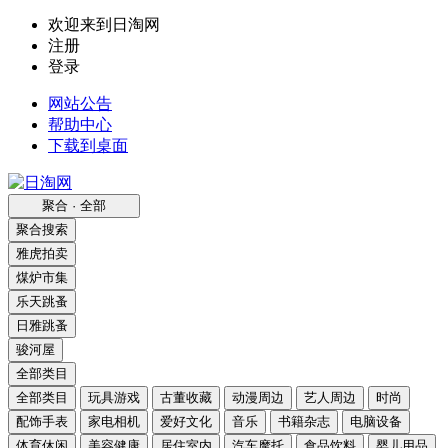
欢迎来到日淘网
注册
登录
网站公告
帮助中心
下载到桌面
聚合 · 全部
聚合搜索
雅虎拍卖
煤炉市集
乐天跳蚤
日雅跳蚤
骏河屋
全部类目
全部类目
玩具游戏
古董收藏
动漫周边
艺人周边
时尚
配饰手表
家电相机
爱好文化
音乐
书籍杂志
电脑设备
体育休闲
美容健康
居住室内
汽车摩托
食品饮料
婴儿用品