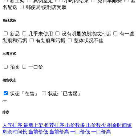
新上架
真伪鉴定
1小时内结束
免日本邮费
匿
名配送
郵便局/便利店受取
商品成色
新品
几乎未使用
没有明显的划痕或污垢
有一些
划痕和污垢
有划痕和污垢
整体状况不佳
出售方式
拍卖
一口价
销售状态
状态「在售」
状态「已售罄」
排序
人气排序
最新上架
推荐排序
出价数多
出价数少
剩余时间短
剩余时间长
当前价低
当前价高
一口价低
一口价高