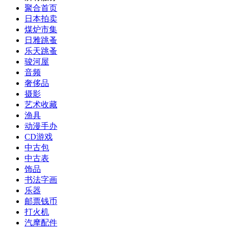
聚合首页
日本拍卖
煤炉市集
日雅跳蚤
乐天跳蚤
骏河屋
音频
奢侈品
摄影
艺术收藏
渔具
动漫手办
CD游戏
中古包
中古表
饰品
书法字画
乐器
邮票钱币
打火机
汽摩配件