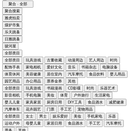
聚合 · 全部
聚合搜索
雅虎拍卖
煤炉市集
乐天跳蚤
日雅跳蚤
骏河屋
全部类目
全部类目
玩具游戏
古董收藏
动漫周边
艺人周边
时尚
配饰手表
家电相机
爱好文化
音乐
书籍杂志
电脑设备
体育休闲
美容健康
居住室内
汽车摩托
食品饮料
婴儿用品
园艺用品
办公用品
票券金券
其他
全部类目
玩具游戏
书籍漫画
CD影碟
时尚
乐器艺术
影音相机
手机电脑
美妆
体育
户外旅行
生活家电
婴儿儿童
家具家居
厨房日用
DIY工具
食品酒水
减肥健康
汽摩单车
花卉园艺
门票
手工艺
宠物用品
全部类目
女士
男士
娱乐爱好
美妆
手机家电
乐器
运动户外
母婴儿童
家居日用
食品酒水
手工艺
汽车摩托
票务
其他