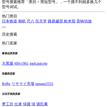
型号搜索推荐「类目 + 简短型号」，一个搜不到就多换几个
型号词试。
热门类目
日本铁壶
相机
尺八
任天堂
路易威登
欧米茄
音响功放
历史搜索
热门卖家
奢侈品类卖家
大黑屋
j00v1961
melcastcojp
音频类卖家
ReRe
リサマイ市場
tunagu5555
古玩字画类卖家
梦工坊
伝来
绿屋
绿
源氏庵