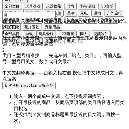
全部类目
玩具游戏
乐器收藏
时尚
书籍漫画
CD音乐
DVD影像
影音摄影
手机电脑
美妆
家电
运动
户外旅行
母婴儿童
家具家居
厨房日用
饮食健康
食品
汽摩单车
直接输入关键词即可聚合模糊搜索五站商品，想搜得更准记住
这三招：
DIY工具
花卉园艺
宠物用品
1
全部类目
游戏
玩具爱好
书籍漫画
同人
视频软件
优先点下拉提示词
——输入简短中文后出现的提示词是站内热
音乐软件
商品时尚
家电相机
电脑手机
词，点它搜索命中率最高
2
类目 + 型号精准搜
——先选左侧「站点 · 类目」，再输入型
号；型号用
英文、数字或日文
最准
3
中文先翻译再搜
——点输入框右侧
按钮把中文转成
日文
，再
点搜索
初次使用？三步找到目标商品
输入一两个简单中文词，点
下拉提示词
搜索；
打开最接近的商品，从商品页顶部的
类目路径
进入同类
目挑选；
还没找到？复制商品标题里最接近的
日文词
，再搜一
次。