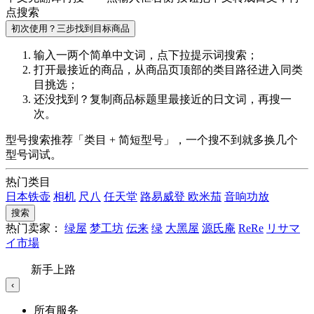
点搜索
初次使用？三步找到目标商品
输入一两个简单中文词，点
下拉提示词
搜索；
打开最接近的商品，从商品页顶部的
类目路径
进入同类
目挑选；
还没找到？复制商品标题里最接近的
日文词
，再搜一
次。
型号搜索推荐「类目 + 简短型号」，一个搜不到就多换几个
型号词试。
热门类目
日本铁壶
相机
尺八
任天堂
路易威登
欧米茄
音响功放
搜索
热门卖家：
绿屋
梦工坊
伝来
绿
大黑屋
源氏庵
ReRe
リサマ
イ市場
新手上路
‹
所有服务