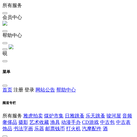
所有服务
会员中心
帮助中心
硯
菜单
首页
注册
登录
网站公告
帮助中心
频道专栏
所有服务
雅虎拍卖
煤炉市集
日雅跳蚤
乐天跳蚤
骏河屋
音频
奢侈品
摄影
艺术收藏
渔具
动漫手办
CD游戏
中古包
中古表
饰品
书法字画
乐器
邮票钱币
打火机
汽摩配件
酒