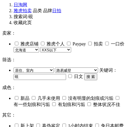
日淘网
雅虎拍卖
品类
品牌
日拍
搜索词:硯
收藏此页
卖家：
雅虎店铺
雅虎个人
Paypay
拍卖
一口价
筛选：
关键词：
日文
搜 索
成色：
新品
几乎未使用
没有明显的划痕或污垢
有一些划痕和污垢
有划痕和污垢
整体状况不佳
其它：
新上架
真伪鉴定
1小时内结束
免日本邮费