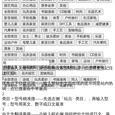
园艺用品
办公用品
票券金券
其他
全部类目
玩具游戏
书籍漫画
CD影碟
时尚
乐器艺术
影音相机
手机电脑
美妆
体育
户外旅行
生活家电
婴儿儿童
家具家居
厨房日用
DIY工具
食品酒水
减肥健康
汽摩单车
花卉园艺
门票
手工艺
宠物用品
全部类目
女士
男士
娱乐爱好
美妆
手机家电
乐器
运动户外
母婴儿童
家居日用
食品酒水
手工艺
汽车摩托
票务
其他
全部类目
玩具游戏
乐器收藏
时尚
书籍漫画
CD音乐
DVD影像
影音摄影
手机电脑
美妆
家电
运动
户外旅行
母婴儿童
家具家居
厨房日用
饮食健康
食品
汽摩单车
直接输入关键词即可聚合模糊搜索五站商品，想搜得更准记住
这三招：
DIY工具
花卉园艺
宠物用品
1
全部类目
游戏
玩具爱好
书籍漫画
同人
视频软件
优先点下拉提示词
——输入简短中文后出现的提示词是站内热
音乐软件
商品时尚
家电相机
电脑手机
词，点它搜索命中率最高
2
类目 + 型号精准搜
——先选左侧「站点 · 类目」，再输入型
号；型号用
英文、数字或日文
最准
3
中文先翻译再搜
——点输入框右侧
按钮把中文转成
日文
，再