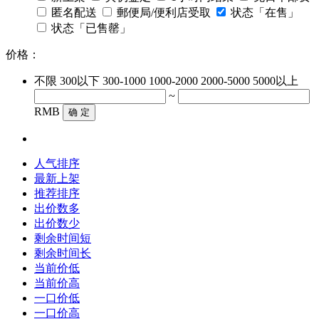
匿名配送
郵便局/便利店受取
状态「在售」
状态「已售罄」
价格：
不限
300以下
300-1000
1000-2000
2000-5000
5000以上
~
RMB
确 定
人气排序
最新上架
推荐排序
出价数多
出价数少
剩余时间短
剩余时间长
当前价低
当前价高
一口价低
一口价高